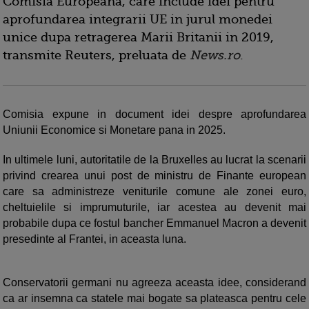
Comisia Europeana, care include idei pentru
aprofundarea integrarii UE in jurul monedei
unice dupa retragerea Marii Britanii in 2019,
transmite Reuters, preluata de
News.ro
.
Comisia expune in document idei despre aprofundarea
Uniunii Economice si Monetare pana in 2025.
In ultimele luni, autoritatile de la Bruxelles au lucrat la scenarii
privind crearea unui post de ministru de Finante european
care sa administreze veniturile comune ale zonei euro,
cheltuielile si imprumuturile, iar acestea au devenit mai
probabile dupa ce fostul bancher Emmanuel Macron a devenit
presedinte al Frantei, in aceasta luna.
Conservatorii germani nu agreeza aceasta idee, considerand
ca ar insemna ca statele mai bogate sa plateasca pentru cele