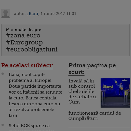
autor:
iBani
, 1 iunie 2017 11:01
Mai multe despre:
#zona euro
#Eurogroup
#euroobligatiuni
Pe acelasi subiect:
Prima pagina pe
scurt:
Italia, noul copil-
problema al Europei.
Invață să ții
Doua partide importante
sub control
cheltuielile
vor ca italienii sa renunte
de sărbători.
la euro. Banca centrala:
Cum
Iesirea din zona euro nu
ar rezolva problemele
funcționează cardul de
tarii
cumpărături
Seful BCE spune ca