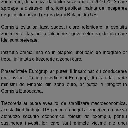
zona euro, dupa criza datoriilor suverane din 2010-2012 care
aproape a distrus-o, si a fost publicat inainte de inceperea
negocierilor privind iesirea Marii Britanii din UE.
Comisia evita sa faca sugestii clare referitoare la evolutia
zonei euro, lasand la latitudinea guvernelor sa decida care
idei sunt preferate.
Institutia afirma insa ca in etapele ulterioare de integrare ar
trebui infiintata o trezorerie a zonei euro.
Presedintele Eurogrup ar putea fi insarcinat cu conducerea
noii institutii. Rolul presedintelui Eurogrup, din care fac parte
ministrii de Finante din zona euro, ar putea fi integrat in
Comisia Europeana.
Trezoreria ar putea avea rol de stabilizare macroeconomica,
acesta fiind limbajul UE pentru un buget al zonei euro care sa
atenueze socurile economice, folosit, de exemplu, pentru
sustinerea investitiilor, care sunt primele victime ale unei