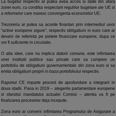
La bugetul respectiv ar putea avea acces si state din afara
zonei euro, cu conditia respectarii regulilor bugetare ale UE si
a reformelor care maresc convergenta economiilor UE.
Trezoreria ar putea sa acorde finantari prin intermediul unor
”active europene sigure”, respectiv obligatiuni in euro care ar
deveni de referinta pe pietele financiare europene, dupa ce
vor fi suficiente in circulatie.
O alta idee, care nu implica datorii comune, este infiintarea
unei institutii publice sau private care sa cumpere un
portofoliu de obligatiuni guvernamentale din zona euro si sa
emita obligatiuni proprii in baza portofoliului respectiv.
Raportul CE imparte procesl de aprofundare a integrarii in
doua stadii. Pana in 2019 – alegerile parlamentare europene
si sfarsitul mandatului actualei Comisii – atentia va fi pe
finalizarea proceselor deja incepute.
Zona euro ar conveni infiintarea Programului de Asigurare a