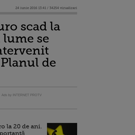
24 iunie 2016 13:41 / 34254 vizualizari
uro scad la
a lume se
ntervenit
 Planul de
Ads by INTERNET PROTV
 la 20 de ani.
portantă