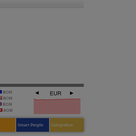
EUR
RON
RON
RON
RON
e
Smart People
Infografice