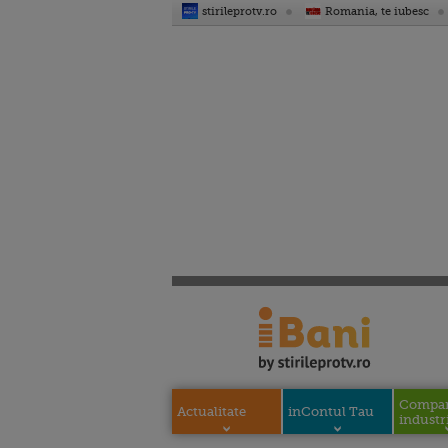
stirileprotv.ro
Romania, te iubesc
Compani
Actualitate
inContul Tau
industri