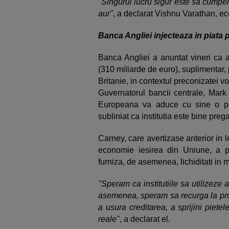
"
Singurul lucru sigur este sa cumper
aur"
, a declarat Vishnu Varathan, e
Banca Angliei injecteaza in piata 
Banca Angliei a anuntat vineri ca a
(310 miliarde de euro), suplimentar,
Britanie, in contextul preconizatei vo
Guvernatorul bancii centrale, Mark
Europeana va aduce cu sine o peri
subliniat ca institutia este bine preg
Carney, care avertizase anterior in l
economie iesirea din Uniune, a pr
furniza, de asemenea, lichiditati in 
"Speram ca institutiile sa utilizeze
asemenea, speram sa recurga la propr
a usura creditarea, a sprijini pietel
reale"
, a declarat el.