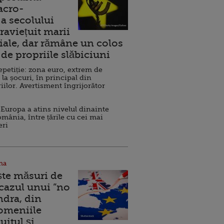
acro-
a secolului
raviețuit marii
ale, dar rămâne un colos
de propriile slăbiciuni
repetiție: zona euro, extrem de
 la șocuri, în principal din
iilor. Avertisment îngrijorător
Europa a atins nivelul dinainte
omânia, între țările cu cei mai
eri
na
ște măsuri de
 cazul unui ”no
ndra, din
Domeniile
uitul şi