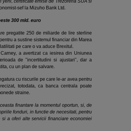
i yeni, certificate emise de Trezoreria SUA si
conomist-sef la Mizuho Bank Ltd.
peste 300 mld. euro
re pregatite 250 de miliarde de lire sterline
 pentru a sustine sistemul financiar din Marea
latilitati pe care o va aduce Brexitul.
 Carney, a avertizat ca iesirea din Uniunea
oada de "incertitudini si ajustari", dar a
atita, cu un plan de salvare.
egatura cu riscurile pe care le-ar avea pentru
ecizat, totodata, ca banca centrala poate
monede straine.
 aceasta finantare la momentul oportun, si, de
iile fonduri, in functie de necesitati, pentru
e si a oferi alte servicii financiare economiei