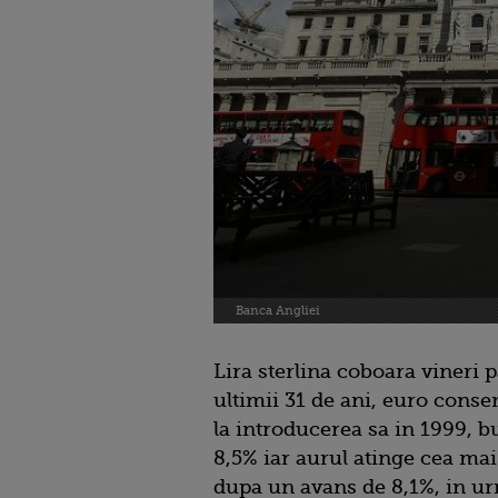
Banca Angliei
Lira sterlina coboara vineri 
ultimii 31 de ani, euro con
la introducerea sa in 1999, 
8,5% iar aurul atinge cea mai
dupa un avans de 8,1%, in u