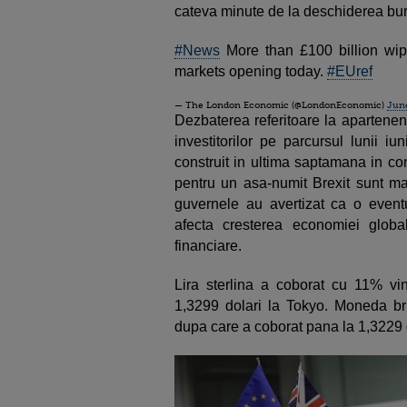
cateva minute de la deschiderea bur
#News
More than £100 billion wip
markets opening today.
#EUref
— The London Economic (@LondonEconomic)
June
Dezbaterea referitoare la apartenen
investitorilor pe parcursul lunii iu
construit in ultima saptamana in co
pentru un asa-numit Brexit sunt mai
guvernele au avertizat ca o event
afecta cresterea economiei global
financiare.
Lira sterlina a coborat cu 11% vi
1,3299 dolari la Tokyo. Moneda bri
dupa care a coborat pana la 1,3229 