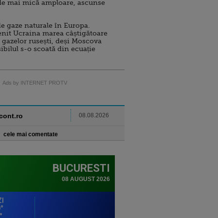
de mai mică amploare, ascunse
e gaze naturale în Europa.
nit Ucraina marea câștigătoare
 gazelor rusești, deși Moscova
sibilul s-o scoată din ecuație
Ads by INTERNET PROTV
ncont.ro
08.08.2026
cele mai comentate