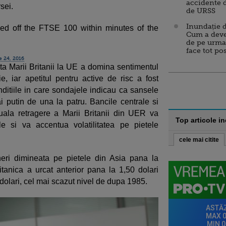
accidente 
sei.
de URSS
Inundație d
ed off the FTSE 100 within minutes of the
Cum a deve
de pe urma
face tot po
 24, 2016
ta Marii Britanii la UE a domina sentimentul
nie, iar apetitul pentru active de risc a fost
nditiile in care sondajele indicau ca sansele
 putin de una la patru. Bancile centrale si
uala retragere a Marii Britanii din UER va
Top articole i
e si va accentua volatilitatea pe pietele
cele mai citite
neri dimineata pe pietele din Asia pana la
tanica a urcat anterior pana la 1,50 dolari
dolari, cel mai scazut nivel de dupa 1985.