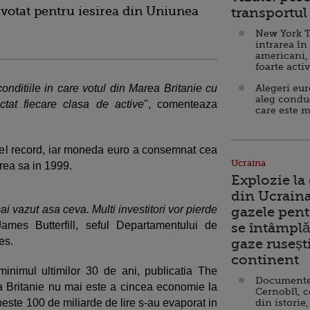
u votat pentru iesirea din Uniunea
transportul 
New York T
intrarea în
americani,
foarte acti
conditiile in care votul din Marea Britanie cu
Alegeri eu
aleg condu
tat fiecare clasa de active
", comenteaza
care este m
ivel record, iar moneda euro a consemnat cea
Ucraina
rea sa in 1999.
Explozie la
din Ucraina
ai vazut asa ceva. Multi investitori vor pierde
gazele pent
James Butterfill, seful Departamentului de
se întâmplă 
es.
gaze ruseșt
continent
a minimul ultimilor 30 de ani, publicatia The
Documente d
 Britanie nu mai este a cincea economie la
Cernobîl, c
 peste 100 de miliarde de lire s-au evaporat in
din istorie,