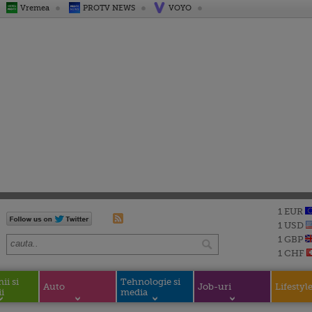
Vremea
PROTV NEWS
VOYO
1 EUR
1 USD
1 GBP
1 CHF
i si
Tehnologie si
Auto
Job-uri
Lifestyl
i
media