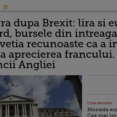
a dupa Brexit: lira si e
rd, bursele din intreag
vetia recunoaste ca a i
a aprecierea francului.
ncii Angliei
Criza datoriilor
Moneda euro
Cea mai im