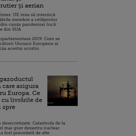
rutier şi aerian
imes: UE vrea să interzică
 țările membre a cetăţenilor
 din cauza pandemiei încă
ve din SUA
roparlamentare 2019: Cum se
cătorii Uniunii Europene și
iza acestui scrutin
 gazoductul
 care asigura
ru Europa. Ce
cu livrările de
i spre
esecretizate: Catastrofa de la
el mai grav dezastru nuclear
 a fost precedată de alte