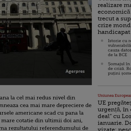
realizare m
economică 
trecut a sup
crize mondi
handicapat 
Istorie cu 
vulnerabilă
cauza dator
de la BCE
Șomajul în 
de criză. R
puțini șom
Uniunea Europea
pana la cel mai redus nivel din
UE pregăte
semneaza cea mai mare depreciere de
urgență, în
bursele americane scad cu pana la
deal” cu Lo
 mare cotatie din ultimii doi ani,
ianuarie. 
rma rezultatului referendumului de
vizate: pesc