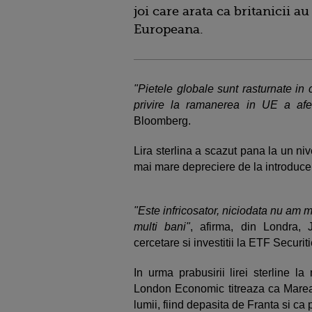
joi care arata ca britanicii a
Europeana.
"Pietele globale sunt rasturnate in 
privire la ramanerea in UE a afec
Bloomberg.
Lira sterlina a scazut pana la un n
mai mare depreciere de la introduce
"Este infricosator, niciodata nu am m
multi bani"
, afirma, din Londra, 
cercetare si investitii la ETF Securiti
In urma prabusirii lirei sterline l
London Economic titreaza ca Marea
lumii, fiind depasita de Franta si ca