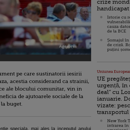
crize mondi
handicapat 
Istorie cu 
vulnerabilă
cauza dator
de la BCE
Șomajul în 
de criză. R
puțini șom
Uniunea Europea
ument pe care sustinatorii iesirii
UE pregăte
aza, acestia considerand ca strainii,
urgență, în
ace ale blocului comunitar, vin in
deal” cu Lo
eficia de ajutoarele sociale de la
ianuarie. 
 la buget.
vizate: pesc
transportul 
New York T
intrarea în
ntie speciala, mai ales la inceputul anului