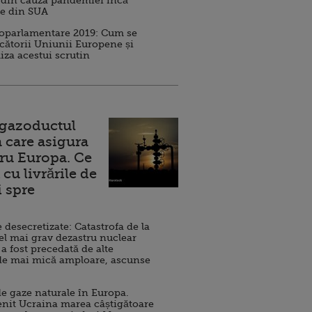
 din cauza pandemiei încă
ve din SUA
roparlamentare 2019: Cum se
cătorii Uniunii Europene și
iza acestui scrutin
 gazoductul
 care asigura
ru Europa. Ce
cu livrările de
i spre
esecretizate: Catastrofa de la
el mai grav dezastru nuclear
 a fost precedată de alte
de mai mică amploare, ascunse
e gaze naturale în Europa.
nit Ucraina marea câștigătoare