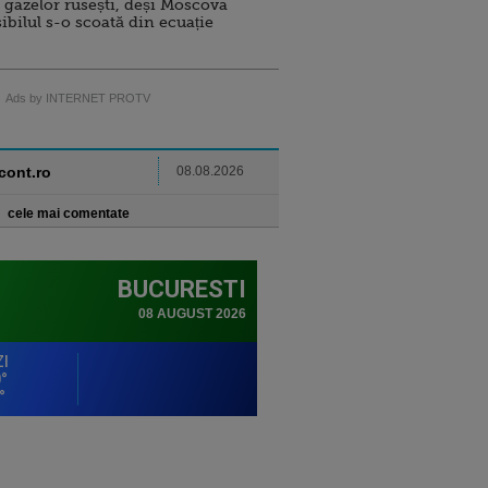
 gazelor rusești, deși Moscova
sibilul s-o scoată din ecuație
Ads by INTERNET PROTV
ncont.ro
08.08.2026
cele mai comentate