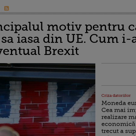
incipalul motiv pentru 
 sa iasa din UE. Cum i-a
entual Brexit
Criza datoriilor
Moneda euro
Cea mai im
realizare m
economică 
trecut a sup