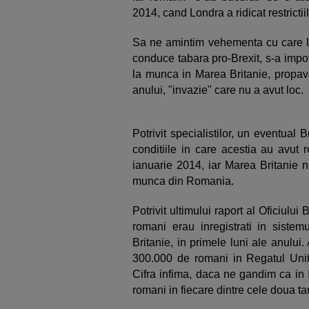
2014, cand Londra a ridicat restrictii
Sa ne amintim vehementa cu care lid
conduce tabara pro-Brexit, s-a impotr
la munca in Marea Britanie, propava
anului, "invazie" care nu a avut loc.
Potrivit specialistilor, un eventual 
conditiile in care acestia au avut r
ianuarie 2014, iar Marea Britanie n
munca din Romania.
Potrivit ultimului raport al Oficiului
romani erau inregistrati in sistem
Britanie, in primele luni ale anului.
300.000 de romani in Regatul Unit
Cifra infima, daca ne gandim ca in 
romani in fiecare dintre cele doua tar