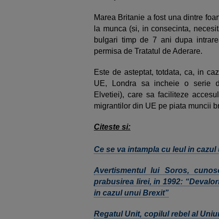
Marea Britanie a fost una dintre foart
la munca (si, in consecinta, necesi
bulgari timp de 7 ani dupa intrar
permisa de Tratatul de Aderare.
Este de asteptat, totdata, ca, in c
UE, Londra sa incheie o serie d
Elvetiei), care sa faciliteze acce
migrantilor din UE pe piata muncii br
Citeste si:
Ce se va intampla cu leul in cazul
Avertismentul lui Soros, cunos
prabusirea lirei, in 1992: “Devalor
in cazul unui Brexit”
Regatul Unit, copilul rebel al Uniun