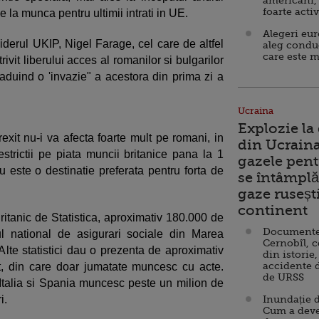
americani,
foarte acti
le la munca pentru ultimii intrati in UE.
Alegeri eu
erul UKIP, Nigel Farage, cel care de altfel
aleg condu
care este m
ivit liberului acces al romanilor si bulgarilor
duind o 'invazie" a acestora din prima zi a
Ucraina
Explozie la
Brexit nu-i va afecta foarte mult pe romani, in
din Ucraina
estrictii pe piata muncii britanice pana la 1
gazele pent
u este o destinatie preferata pentru forta de
se întâmplă 
gaze ruseșt
continent
 Britanic de Statistica, aproximativ 180.000 de
Documente d
ul national de asigurari sociale din Marea
Cernobîl, c
 Alte statistici dau o prezenta de aproximativ
din istorie,
accidente 
, din care doar jumatate muncesc cu acte.
de URSS
Italia si Spania muncesc peste un milion de
i.
Inundație d
Cum a deve