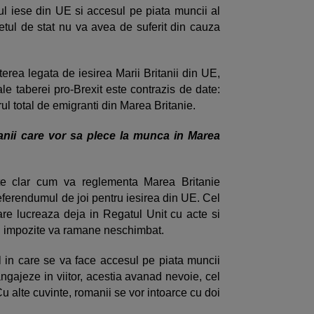
ul iese din UE si accesul pe piata muncii al
tul de stat nu va avea de suferit din cauza
terea legata de iesirea Marii Britanii din UE,
le taberei pro-Brexit este contrazis de date:
l total de emigranti din Marea Britanie.
anii care vor sa plece la munca in Marea
te clar cum va reglementa Marea Britanie
referendumul de joi pentru iesirea din UE. Cel
care lucreaza deja in Regatul Unit cu acte si
e si impozite va ramane neschimbat.
 in care se va face accesul pe piata muncii
ngajeze in viitor, acestia avanad nevoie, cel
 alte cuvinte, romanii se vor intoarce cu doi