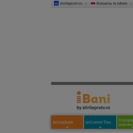
stirileprotv.ro
Romania, te iubesc
Compani
Actualitate
inContul Tau
industri