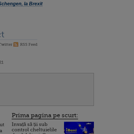
 Schengen, la Brexit
t
Twitter
RSS Feed
21
Prima pagina pe scurt:
Invață să ții sub
ut
control cheltuielile
la