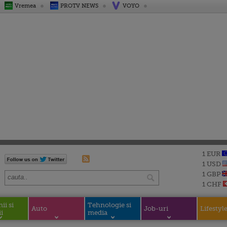
Vremea
PROTV NEWS
VOYO
1 EUR
1 USD
1 GBP
1 CHF
i si
Tehnologie si
Auto
Job-uri
Lifestyl
i
media