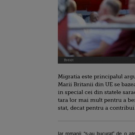
Brexit
Migratia este principalul arg
Marii Britanii din UE se baze
in special cei din statele sar
tara lor mai mult pentru a ben
stat, decat pentru a contribui
Iar romanii “s-au bucurat” de o ate