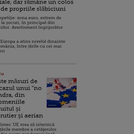
ale, dar rămâne un colos
de propriile slăbiciuni
repetiție: zona euro, extrem de
 la șocuri, în principal din
iilor. Avertisment îngrijorător
Europa a atins nivelul dinainte
omânia, între țările cu cei mai
eri
na
ște măsuri de
 cazul unui ”no
ndra, din
Domeniile
uitul şi
rutier şi aerian
imes: UE vrea să interzică
 țările membre a cetăţenilor