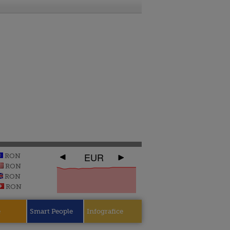
EUR
RON
RON
RON
RON
e
Smart People
Infografice