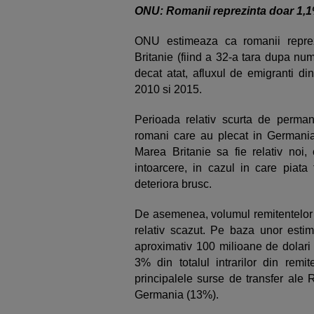
ONU: Romanii reprezinta doar 1,1%
ONU estimeaza ca romanii reprez
Britanie (fiind a 32-a tara dupa num
decat atat, afluxul de emigranti di
2010 si 2015.
Perioada relativ scurta de perman
romani care au plecat in Germania i
Marea Britanie sa fie relativ noi,
intoarcere, in cazul in care piat
deteriora brusc.
De asemenea, volumul remitentelor 
relativ scazut. Pe baza unor esti
aproximativ 100 milioane de dolari 
3% din totalul intrarilor din rem
principalele surse de transfer ale 
Germania (13%).