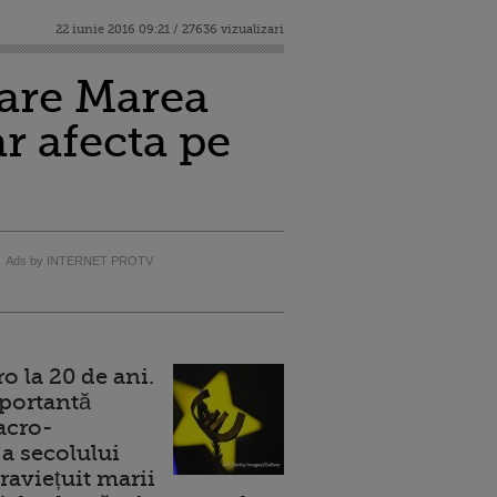
22 iunie 2016 09:21 / 27636 vizualizari
care Marea
r afecta pe
Ads by INTERNET PROTV
 la 20 de ani.
portantă
acro-
a secolului
raviețuit marii