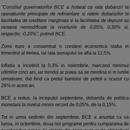
"Consiliul guvernatorilor BCE a hotarat ca rata dobanzii la
operatiunile principale de refinantare si ratele dobanzilor la
facilitatea de creditare marginala si la facilitatea de depozit sa
ramana nemodificate la nivelurile de 0,05%, 0,30% si,
respectiv, -0,20%", potrivit BCE.
Zona euro a consemnat o crestere economica slaba in
trimestrul al treilea, iar rata somajului se afla la 11,5%.
Inflatia a incetinit la 0,3% in noiembrie, marcand minimul
ultimilor cinci ani, iar trendul ar putea sa se mentina si in lunile
urmatoare, dat fiind ca pretul barilului de petrol a scazut cu
26% in acest an.
BCE a redus, la inceputul septembrie, dobanda de politica
monetara la nivelul minim record de 0,05%, de la 0,15%.
Tot in urma sedintei din septembrie, BCE a anuntat ca va
lansa, in octombrie, doua noi programe pentru cumpararea de