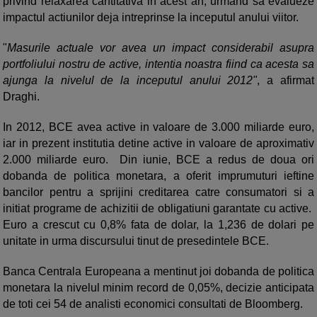
privind relaxarea cantitativa in acest an, urmand sa evalueze
impactul actiunilor deja intreprinse la inceputul anului viitor.
"
Masurile actuale vor avea un impact considerabil asupra
portfoliului nostru de active, intentia noastra fiind ca acesta sa
ajunga la nivelul de la inceputul anului 2012"
, a afirmat
Draghi.
In 2012, BCE avea active in valoare de 3.000 miliarde euro,
iar in prezent institutia detine active in valoare de aproximativ
2.000 miliarde euro. Din iunie, BCE a redus de doua ori
dobanda de politica monetara, a oferit imprumuturi ieftine
bancilor pentru a sprijini creditarea catre consumatori si a
initiat programe de achizitii de obligatiuni garantate cu active.
Euro a crescut cu 0,8% fata de dolar, la 1,236 de dolari pe
unitate in urma discursului tinut de presedintele BCE.
Banca Centrala Europeana a mentinut joi dobanda de politica
monetara la nivelul minim record de 0,05%, decizie anticipata
de toti cei 54 de analisti economici consultati de Bloomberg.