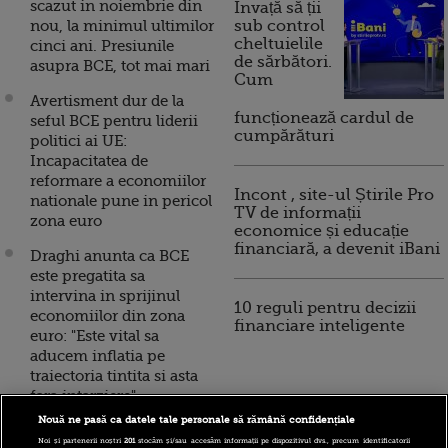
scazut in noiembrie din
Invață să ții
nou, la minimul ultimilor
sub control
cheltuielile
cinci ani. Presiunile
de sărbători.
asupra BCE, tot mai mari
Cum
Avertisment dur de la
funcționează cardul de
seful BCE pentru liderii
cumpărături
politici ai UE:
Incapacitatea de
reformare a economiilor
Incont , site-ul Știrile Pro
nationale pune in pericol
TV de informații
zona euro
economice și educație
financiară, a devenit iBani
Draghi anunta ca BCE
este pregatita sa
intervina in sprijinul
10 reguli pentru decizii
economiilor din zona
financiare inteligente
euro: "Este vital sa
aducem inflatia pe
traiectoria tintita si asta
fara intarziere"
Nouă ne pasă ca datele tale personale să rămână confidențiale
Avertisment dur din
Noi și partenerii noștri
201
stocăm și/sau accesăm informații pe dispozitivul dvs., precum identificatorii