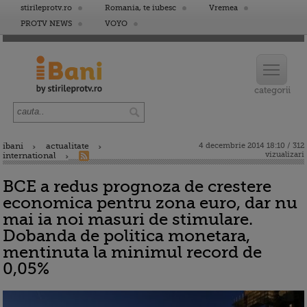
stirileprotv.ro
Romania, te iubesc
Vremea
PROTV NEWS
VOYO
ibani
actualitate
4 decembrie 2014 18:10 / 312
vizualizari
international
BCE a redus prognoza de crestere
economica pentru zona euro, dar nu
mai ia noi masuri de stimulare.
Dobanda de politica monetara,
mentinuta la minimul record de
0,05%