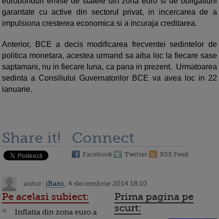
eurobonduri emise de statele din zona euro si de obligatiuni
garantate cu active din sectorul privat, in incercarea de a
impulsiona cresterea economica si a incuraja creditarea.
Anterior, BCE a decis modificarea frecventei sedintelor de
politica monetara, acestea urmand sa aiba loc la fiecare sase
saptamani, nu in fiecare luna, ca pana in prezent. Urmatoarea
sedinta a Consiliului Guvernatorilor BCE va avea loc in 22
ianuarie.
Share it!
Connect
Facebook
Twitter
RSS Feed
autor:
iBani
, 4 decembrie 2014 18:10
Pe acelasi subiect:
Prima pagina pe
scurt:
Inflatia din zona euro a