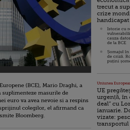
economică 
trecut a sup
crize mondi
handicapat 
Istorie cu 
vulnerabilă
cauza dator
de la BCE
Șomajul în 
de criză. R
puțini șom
Uniunea Europea
 Europene (BCE), Mario Draghi, a
UE pregăte
 sa suplimenteze masurile de
urgență, în
i euro va avea nevoie si a respins
deal” cu Lo
sprijinul colegilor, el afirmand ca
ianuarie. 
nsmite Bloomberg.
vizate: pesc
transportul 