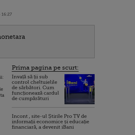
 16:27
monetara
Prima pagina pe scurt:
Invață să ții sub
i:
control cheltuielile
de sărbători. Cum
de
funcționează cardul
ta
de cumpărături
Incont , site-ul Știrile Pro TV de
informații economice și educație
financiară, a devenit iBani