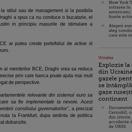
New York T
intrarea în
 la stilul sau de management si la posibila
americani,
foarte acti
Draghi a spus ca nu conduce o bucatarie, el
 sustin in principiu masurile de stimulare a
Alegeri eu
aleg condu
care este m
CE ar putea creste portofoliul de active sl
euro.
Ucraina
Explozie la
un al membrilor BCE, Draghi vrea sa reduca
din Ucraina
precise prin care banca poate ajuta mai mult
gazele pent
gat de perspective.
se întâmplă 
gaze ruseșt
rtamentele relevante din sistemul euro sa
continent
care sa fie implementate la nevoie. Acest
Documente d
mbrii consiliului guvernatorilor"
, a precizat
Cernobîl, c
nuta la Frankfurt, dupa sedinta de politica
din istorie,
accidente 
at dobanzile.
de URSS