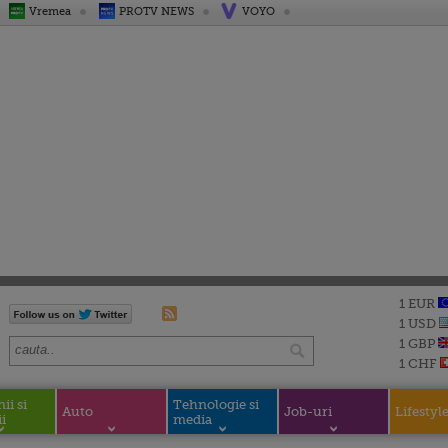
Vremea
PROTV NEWS
VOYO
1 EUR
1 USD
1 GBP
1 CHF
i si
Tehnologie si
Auto
Job-uri
Lifestyl
i
media