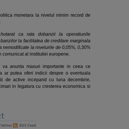
litica monetara la nivelul minim record de
.
hotarat ca rata dobanzii la operatiunile
obanzilor la facilitatea de creditare marginala
na nemodificate la nivelurile de 0,05%, 0,30%
un comunicat al institutiei europene.
nu va anunta masuri importante in ceea ce
a ar putea oferi indicii despre o eventuala
tii de active incepand cu luna decembrie,
imari in legatura cu cresterea economica si
t
Twitter
RSS Feed