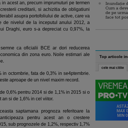
 in acest an, precum imprumuturi pe termen
Inundație d
Cum a deve
esterii creditarii, si achizitia de obligatiuni
de pe urma
erabil asupra portofoliului de active, care va
face tot po
ape de nivelul de la inceputul anului 2012, a
lui Draghi, euro s-a depreciat cu 0,97%, la
semne ca oficialii BCE ar dori reducerea
a economica din zona euro. Noile estimari ale
Top articole i
ie.
cele mai citite
4% in octombrie, fata de 0,3% in se4ptembrie.
 este aproape de un nivel maxim record.
 de 0,6% pentru 2014 si de 1,1% in 2015 si o
an si de 1,6% in cel viitor.
easta saptamana prognoza referitoare la
 anticipeaza pentru acest an o crestere
15, sub prognozele de 1,2%, respectiv 1,7%