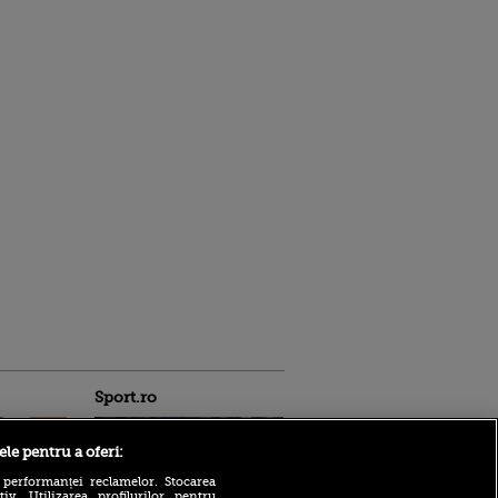
Sport.ro
ele pentru a oferi:
 performanței reclamelor. Stocarea
v. Utilizarea profilurilor pentru