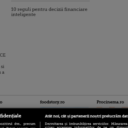
10 reguli pentru decizii financiare
inteligente
BCE
si
u a
ro
foodstory.ro
Procinema.ro
fidențiale
Atât noi, cât și partenerii noștri prelucrăm dat
ozitivul dvs., precum
Dezvoltarea și îmbunătățirea serviciilor. Măsurarea
și/sau accesarea informațiilor de pe un dispoziti