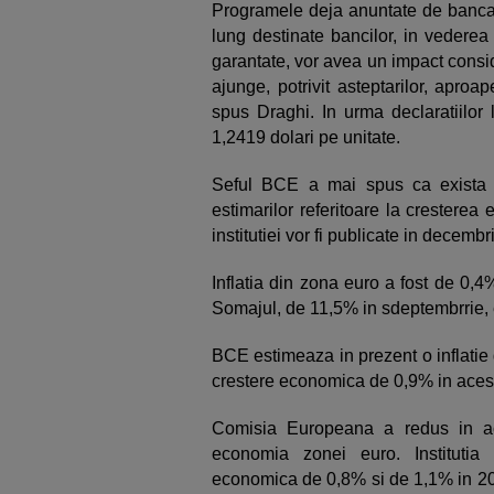
Programele deja anuntate de banca
lung destinate bancilor, in vederea cr
garantate, vor avea un impact consid
ajunge, potrivit asteptarilor, apro
spus Draghi. In urma declaratiilor 
1,2419 dolari pe unitate.
Seful BCE a mai spus ca exista 
estimarilor referitoare la crestere
institutiei vor fi publicate in decembr
Inflatia din zona euro a fost de 0,
Somajul, de 11,5% in sdeptembrrie,
BCE estimeaza in prezent o inflatie
crestere economica de 0,9% in acest 
Comisia Europeana a redus in ac
economia zonei euro. Institutia
economica de 0,8% si de 1,1% in 20