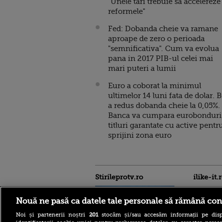
"Unele tari trebuie sa accelereze
reformele"
Fed: Dobanda cheie va ramane
aproape de zero o perioada
"semnificativa". Cum va evolua
pana in 2017 PIB-ul celei mai
mari puteri a lumii
Euro a coborat la minimul
ultimelor 14 luni fata de dolar. 
a redus dobanda cheie la 0,05%.
Banca va cumpara eurobonduri 
titluri garantate cu active pentr
sprijini zona euro
Stirileprotv.ro
ilike-it.
Nouă ne pasă ca datele tale personale să rămână con
Noi și partenerii noștri
201
stocăm și/sau accesăm informații pe disp