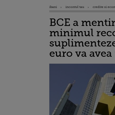
ibani
incontul tau
credite si eco
BCE a mentin
minimul reco
suplimenteze
euro va avea