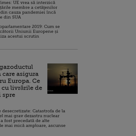
imes: UE vrea să interzică
 țările membre a cetăţenilor
 din cauza pandemiei încă
ve din SUA
roparlamentare 2019: Cum se
cătorii Uniunii Europene și
iza acestui scrutin
 gazoductul
 care asigura
ru Europa. Ce
cu livrările de
i spre
esecretizate: Catastrofa de la
el mai grav dezastru nuclear
 a fost precedată de alte
de mai mică amploare, ascunse