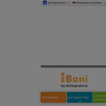
stirileprotv.ro
Romania, te iubesc
Compani
Actualitate
inContul Tau
industri