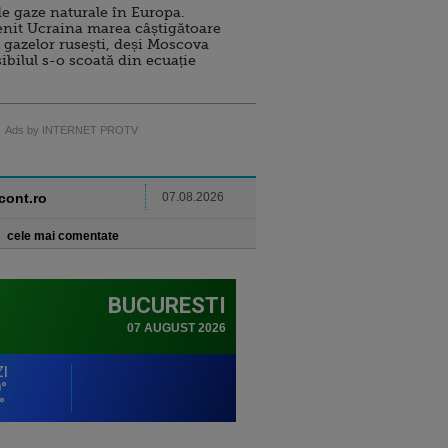
e gaze naturale în Europa.
nit Ucraina marea câștigătoare
 gazelor rusești, deși Moscova
sibilul s-o scoată din ecuație
Ads by INTERNET PROTV
ncont.ro
07.08.2026
cele mai comentate