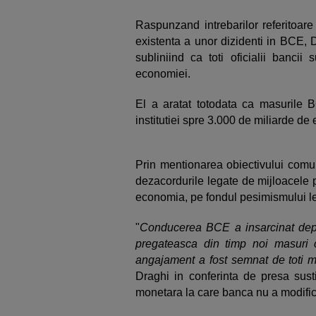
Raspunzand intrebarilor referitoare
existenta a unor dizidenti in BCE, 
subliniind ca toti oficialii bancii
economiei.
El a aratat totodata ca masurile B
institutiei spre 3.000 de miliarde de 
Prin mentionarea obiectivului com
dezacordurile legate de mijloacele 
economia, pe fondul pesimismului le
"
Conducerea BCE a insarcinat depa
pregateasca din timp noi masuri 
angajament a fost semnat de toti me
Draghi in conferinta de presa susti
monetara la care banca nu a modific