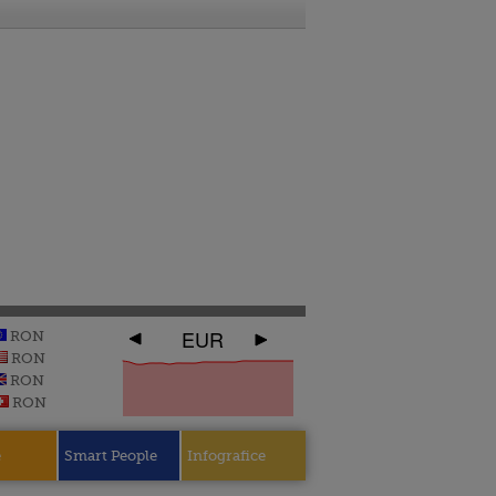
EUR
RON
RON
RON
RON
e
Smart People
Infografice