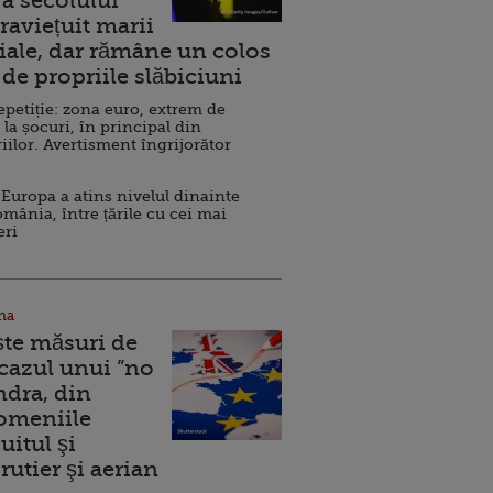
a secolului
raviețuit marii
ale, dar rămâne un colos
de propriile slăbiciuni
repetiție: zona euro, extrem de
 la șocuri, în principal din
iilor. Avertisment îngrijorător
Europa a atins nivelul dinainte
omânia, între țările cu cei mai
eri
na
ște măsuri de
 cazul unui ”no
ndra, din
Domeniile
uitul şi
rutier şi aerian