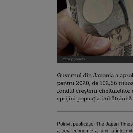
Yeni japonezi
Guvernul din Japonia a aprob
pentru 2020, de 102,66 trilio
fondul creşterii cheltuielilor
sprijini popuația îmbătrânită
Potrivit publicației The Japan Time
a treia economie a lumii a întocmit