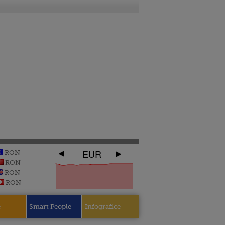
EUR
RON
RON
RON
RON
e
Smart People
Infografice