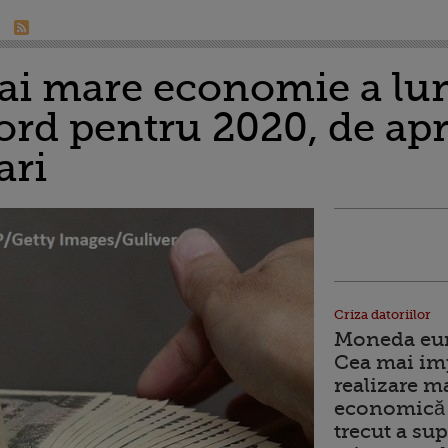
mai mare economie a lum
ord pentru 2020, de ap
ari
Criza datoriilor
Moneda euro
Cea mai im
realizare m
economică 
trecut a sup