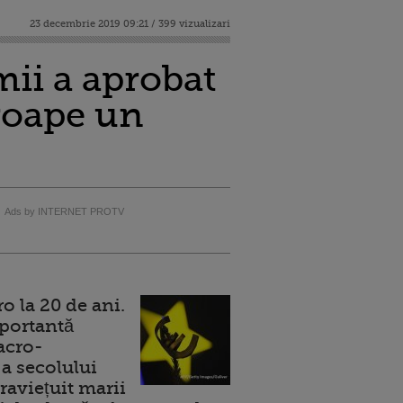
23 decembrie 2019 09:21 / 399 vizualizari
ii a aprobat
roape un
Ads by INTERNET PROTV
 la 20 de ani.
portantă
acro-
a secolului
raviețuit marii