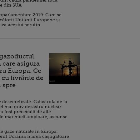
 din cauza pandemiei încă
ve din SUA
roparlamentare 2019: Cum se
cătorii Uniunii Europene și
iza acestui scrutin
 gazoductul
 care asigura
ru Europa. Ce
cu livrările de
i spre
esecretizate: Catastrofa de la
el mai grav dezastru nuclear
 a fost precedată de alte
de mai mică amploare, ascunse
e gaze naturale în Europa.
nit Ucraina marea câștigătoare