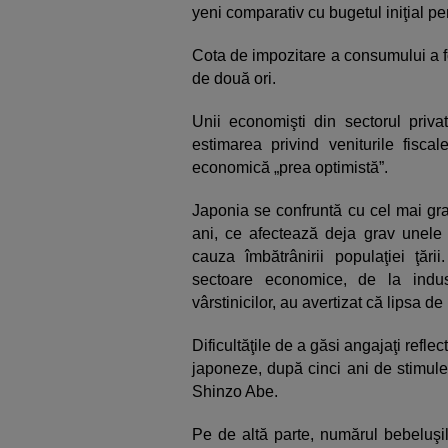
yeni comparativ cu bugetul iniţial pe
Cota de impozitare a consumului a 
de două ori.
Unii economişti din sectorul priv
estimarea privind veniturile fis
economică „prea optimistă”.
Japonia se confruntă cu cel mai gra
ani, ce afectează deja grav unele s
cauza îmbătrânirii populaţiei ţării
sectoare economice, de la indust
vârstinicilor, au avertizat că lipsa de
Dificultăţile de a găsi angajaţi refle
japoneze, după cinci ani de stimule
Shinzo Abe.
Pe de altă parte, numărul bebeluşil