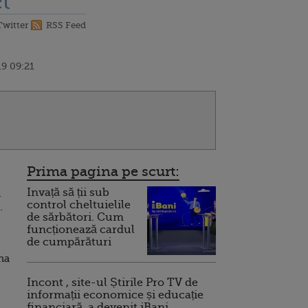
t
Twitter
RSS Feed
9 09:21
Prima pagina pe scurt:
Invață să ții sub
a
control cheltuielile
.
de sărbători. Cum
funcționează cardul
de cumpărături
na
Incont , site-ul Știrile Pro TV de
informații economice și educație
financiară, a devenit iBani