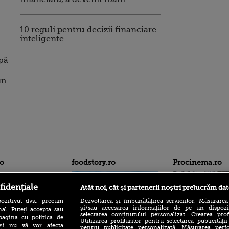
10 reguli pentru decizii financiare
inteligente
pă
in
ro
foodstory.ro
Procinema.ro
fidențiale
Atât noi, cât și partenerii noștri prelucrăm dat
ozitivul dvs., precum
Dezvoltarea și îmbunătățirea serviciilor. Măsurarea
și/sau accesarea informațiilor de pe un dispoziti
al. Puteți accepta sau
selectarea conținutului personalizat. Crearea prof
pagina cu politica de
Utilizarea profilurilor pentru selectarea publicității
i și nu vă vor afecta
pentru publicitate personalizată. Măsurarea perfo