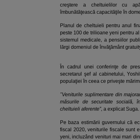
creştere a cheltuielilor cu ap
îmbunătăţească capacităţile în domeni
Planul de cheltuieli pentru anul fi
peste 100 de trilioane yeni pentru al
sistemul medicale, a pensiilor publ
lărgi domeniul de învăţământ gratuity
În cadrul unei conferinţe de pre
secretarul şef al cabinetului, Yosh
populaţiei în ceea ce priveşte mărim
"Veniturile suplimentare din majora
măsurile de securitate socială, î
cheltuieli aferente”
, a explicat Suga.
Pe baza estimării guvernului că e
fiscal 2020, veniturile fiscale sunt 
yeni, incluzând venituri mai mari di