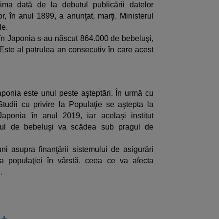
ma dată de la debutul publicării datelor
tor, în anul 1899, a anunţat, marţi, Ministerul
le.
ta în Japonia s-au născut 864.000 de bebeluşi,
Este al patrulea an consecutiv în care acest
Japonia este unul peste aşteptări. În urmă cu
 Studii cu privire la Populaţie se aştepta la
aponia în anul 2019, iar acelaşi institut
ul de bebeluşi va scădea sub pragul de
ni asupra finanţării sistemului de asigurări
a populaţiei în vârstă, ceea ce va afecta
.