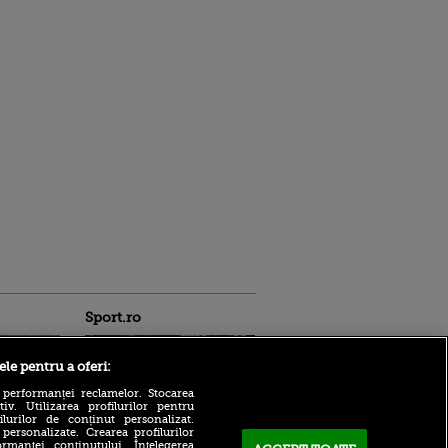
Sport.ro
ele pentru a oferi:
 performanței reclamelor. Stocarea
v. Utilizarea profilurilor pentru
ilurilor de conținut personalizat.
 personalizate. Crearea profilurilor
rmanței conținutului. Înțelegerea
Adrian Mihalcea a