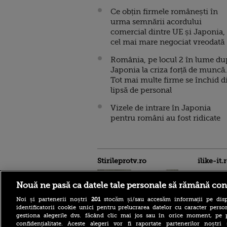
Ce obțin firmele românești în
urma semnării acordului
comercial dintre UE și Japonia,
cel mai mare negociat vreodată
România, pe locul 2 în lume du
Japonia la criza forță de muncă.
Tot mai multe firme se închid d
lipsă de personal
Vizele de intrare în Japonia
pentru români au fost ridicate
Stirileprotv.ro
ilike-it.
Nouă ne pasă ca datele tale personale să rămână con
Noi și partenerii noștri
201
stocăm și/sau accesăm informații pe disp
identificatorii cookie unici pentru prelucrarea datelor cu caracter person
gestiona alegerile dvs. făcând clic mai jos sau în orice moment, pe 
confidențialitate. Aceste alegeri vor fi raportate partenerilor noștr