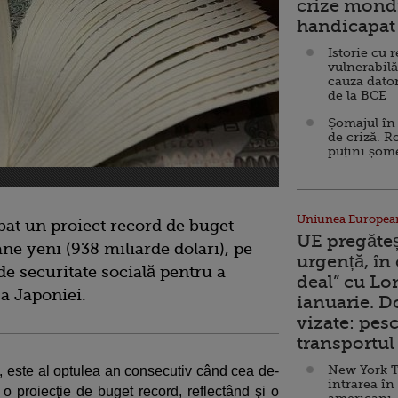
crize mondi
handicapat 
Istorie cu 
vulnerabilă
cauza dator
de la BCE
Șomajul în 
de criză. R
puțini șom
Uniunea Europea
at un proiect record de buget
UE pregăte
ane yeni (938 miliarde dolari), pe
urgență, în
 de securitate socială pentru a
deal” cu Lo
 a Japoniei.
ianuarie. 
vizate: pesc
transportul 
New York T
s, este al optulea an consecutiv când cea de-
intrarea în
 o proiecţie de buget record, reflectând şi o