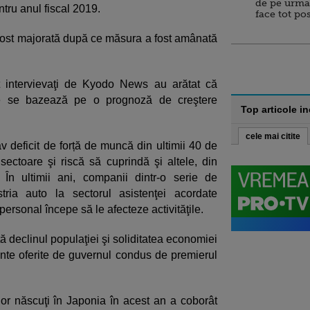
de pe urma
ntru anul fiscal 2019.
face tot po
fost majorată după ce măsura a fost amânată
at intervievaţi de Kyodo News au arătat că
cale se bazează pe o prognoză de creştere
Top articole i
cele mai citite
v deficit de forță de muncă din ultimii 40 de
ectoare şi riscă să cuprindă şi altele, din
. În ultimii ani, companii dintr-o serie de
ria auto la sectorul asistenţei acordate
 personal începe să le afecteze activităţile.
ctă declinul populaţiei şi soliditatea economiei
nte oferite de guvernul condus de premierul
or născuţi în Japonia în acest an a coborât