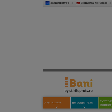
stirileprotv.ro
Romania, te iubesc
Compani
Actualitate
inContul Tau
industri