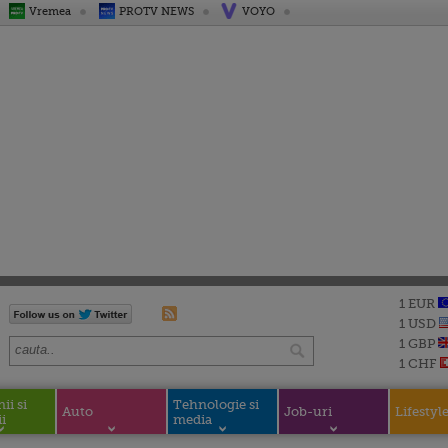
Vremea
PROTV NEWS
VOYO
1 EUR
1 USD
1 GBP
1 CHF
i si
Tehnologie si
Auto
Job-uri
Lifestyl
i
media