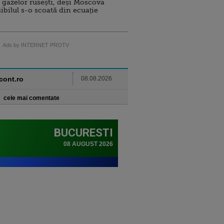
 gazelor rusești, deși Moscova
sibilul s-o scoată din ecuație
Ads by INTERNET PROTV
ncont.ro
08.08.2026
cele mai comentate