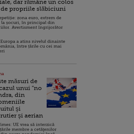
ale, dar rămâne un colos
de propriile slăbiciuni
repetiție: zona euro, extrem de
 la șocuri, în principal din
iilor. Avertisment îngrijorător
Europa a atins nivelul dinainte
omânia, între țările cu cei mai
eri
na
ște măsuri de
 cazul unui ”no
ndra, din
Domeniile
uitul şi
rutier şi aerian
imes: UE vrea să interzică
 țările membre a cetăţenilor