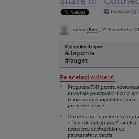
Share it!
Connec
Facebook
autor:
iBani
, 23 decembrie 201
Mai multe despre:
#Japonia
#buget
Pe acelasi subiect:
Prognoza FMI pentru economi
mondiala pe urmatorii cinci ani
Imbatranirea populatiei ridica
probleme uriase
Guvernul german vrea sa impu
o “taxa de imbatranire”, pentru
reducerea cheltuielilor cu
persoanele in varsta