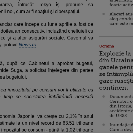
americani,
ărarea, întrucât Tokyo îşi propune să
foarte acti
i noi, cum ar fi spaţiul şi ciberspaţiul.
Alegeri eu
aleg condu
care este m
nanciar care începe cu luna aprilie a fost de
 doilea an consecutiv, incluzând cheltuieli cu
ice şi a altor asigurări sociale. Guvernul va
, potrivit
News.ro
.
Ucraina
Explozie la
din Ucraina
să, după ce Cabinetul a aprobat bugetul,
gazele pent
ihide Suga, a solicitat înţelegere din partea
se întâmplă 
ea bugetului.
gaze ruseșt
continent
rea impozitului pe consum vor fi utilizate cu
n timp ce societatea îmbătrânită necesită
Documente d
Cernobîl, c
din istorie,
accidente 
de URSS
conomia Japoniei va creşte cu 2,1% în anul
estimate la un nivel record de 63,51 trilioane
Inundație d
Cum a deve
n impozitul pe consum - până la 1,02 trilioane