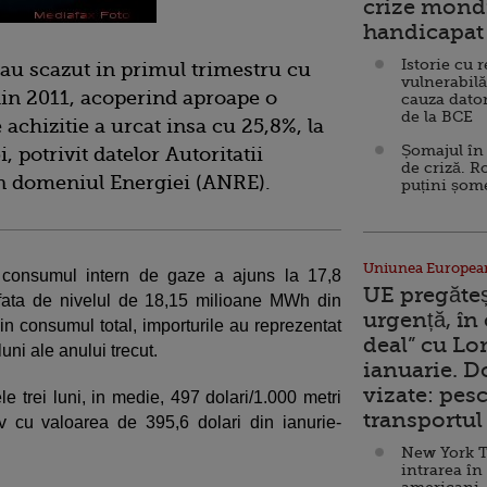
crize mondi
handicapat 
Istorie cu 
 au scazut in primul trimestru cu
vulnerabilă
din 2011, acoperind aproape o
cauza dator
de la BCE
achizitie a urcat insa cu 25,8%, la
Șomajul în 
, potrivit datelor Autoritatii
de criză. R
n domeniul Energiei (ANRE).
puțini șom
Uniunea Europea
12 consumul intern de gaze a ajuns la 17,8
UE pregăte
ata de nivelul de 18,15 milioane MWh din
urgență, în
Din consumul total, importurile au reprezentat
deal” cu Lo
luni ale anului trecut.
ianuarie. 
vizate: pesc
e trei luni, in medie, 497 dolari/1.000 metri
transportul 
 cu valoarea de 395,6 dolari din ianurie-
New York T
intrarea în