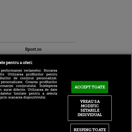
Sport.ro
ele pentru a oferi:
 performanței reclamelor. Stocarea
v. Utilizarea profilurilor pentru
ilurilor de conținut personalizat.
 personalizate. Crearea profilurilor
rmanței conținutului. Înțelegerea
Marius Șumudică ajunge la
ACCEPT TOATE
n surse diferite. Utilizarea de date
Cluj în această seară!
 datelor limitate pentru a selecta
ntru
Contractul pregătit de
 prin scanarea dispozitivului.
ita lui,
ardeleni
VREAU SA
t tată!
MODIFIC
Atac rusesc asupra unuia
, Adela
SETARILE
dintre cele mai mari
rol
INDIVIDUAL
stadioane de fotbal din
V
Ucraina! Imagini uluitoare
pă o
UTA - Rapid, LIVE TEXT de
n film, Sir
RESPING TOATE
la 21:00 | Echipele de start