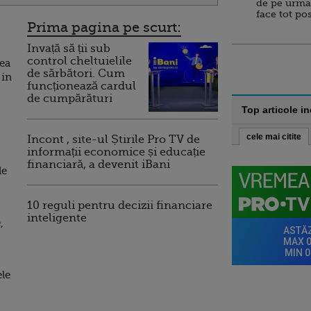
de pe urma
face tot po
Prima pagina pe scurt:
Invață să ții sub
control cheltuielile
tea
de sărbători. Cum
 in
funcționează cardul
de cumpărături
Top articole i
cele mai citite
Incont , site-ul Știrile Pro TV de
informații economice și educație
financiară, a devenit iBani
de
10 reguli pentru decizii financiare
inteligente
,
ele