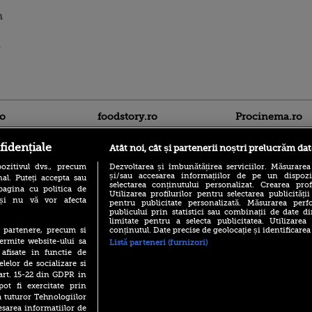
m
i
ro
foodstory.ro
Procinema.ro
fidențiale
Atât noi, cât și partenerii noștri prelucrăm dat
ozitivul dvs., precum
Dezvoltarea și îmbunătățirea serviciilor. Măsurarea
și/sau accesarea informațiilor de pe un dispoziti
al. Puteți accepta sau
selectarea conținutului personalizat. Crearea prof
pagina cu politica de
Utilizarea profilurilor pentru selectarea publicității
i și nu vă vor afecta
pentru publicitate personalizată. Măsurarea perfo
publicului prin statistici sau combinații de date di
(P) Descoperă Lumea
limitate pentru a selecta publicitatea. Utilizarea
Emoții intense pe
Evenimentelor din România
conținutul. Date precise de geolocație și identificarea
te partenere, precum si
Sebastian Stan! Iub
cu Transilvania Events!
Annabelle, l-a făcu
ermite website-ului sa
Listă parteneri (furnizori)
 afisate in functie de
(P) Raku, gaming intens și o
Din 14 septembrie
pauză binemeritată cu...
elelor de socializare si
Popescu revine în 
pizza Guseppe
 art. 15-22 din GDPR in
principal la Pro T
pot fi exercitate prin
(P) Poți folosi bonurile de
La 88 de ani și du
a tuturor Tehnologiilor
masă pentru a comanda
carieră fabuloasă î
esarea informatiilor de
mâncare acasă? Lista