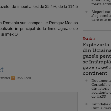
americani,
foarte acti
gazelor de import a fost de 35,4%, de la 114,5
Alegeri eu
aleg condu
care este m
din Romania sunt companiile Romgaz Medias
alizate in principal de la firme agreate de
si Imex Oil.
Ucraina
Explozie la
din Ucraina
gazele pent
se întâmplă 
gaze ruseșt
t
continent
Twitter
RSS Feed
Documente d
Cernobîl, c
din istorie,
accidente 
de URSS
Inundație d
Cum a deve