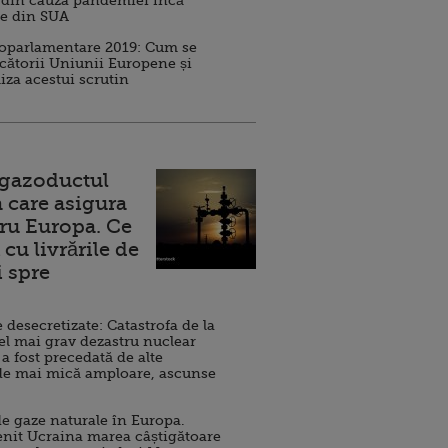
 din cauza pandemiei încă
ve din SUA
roparlamentare 2019: Cum se
cătorii Uniunii Europene și
iza acestui scrutin
 gazoductul
 care asigura
ru Europa. Ce
cu livrările de
i spre
esecretizate: Catastrofa de la
el mai grav dezastru nuclear
 a fost precedată de alte
de mai mică amploare, ascunse
e gaze naturale în Europa.
nit Ucraina marea câștigătoare