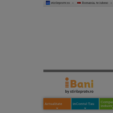
stirileprotv.ro
Romania, te iubesc
Compani
Actualitate
inContul Tau
industri