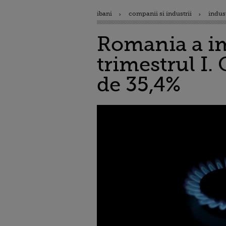
ibani
companii si industrii
indus
Romania a im
trimestrul I. 
de 35,4%