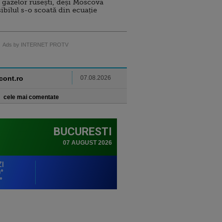
 gazelor rusești, deși Moscova
sibilul s-o scoată din ecuație
Ads by INTERNET PROTV
ncont.ro
07.08.2026
cele mai comentate