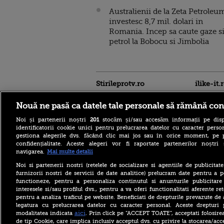
Australienii de la Zeta Petroleu
investesc 8,7 mil. dolari in
Romania. Incep sa caute gaze s
petrol la Bobocu si Jimbolia
Stirileprotv.ro
ilike-it.
Nouă ne pasă ca datele tale personale să rămână con
Noi și partenerii noștri
201
stocăm și/sau accesăm informații pe disp
identificatorii cookie unici pentru prelucrarea datelor cu caracter person
gestiona alegerile dvs. făcând clic mai jos sau în orice moment, pe 
confidențialitate. Aceste alegeri vor fi raportate partenerilor noștr
Acoperiş desprins de vânt la
navigarea.
Mai multe detalii
un bloc din Sibiu. Mai multe
maşini au fost avariate, iar
Noi si partenerii nostri (retelele de socializare si agentiile de publicita
traficul rutier a fost închis în
furnizorii nostri de servicii de date analitice) prelucram date pentru a p
zonă
functioneze, pentru a personaliza continutul si anunturile publicitare
interesele si/sau profilul dvs., pentru a va oferi functionalitati aferente ret
Meta a fost amendată cu
pentru a analiza traficul pe website. Beneficiati de drepturile prevazute de
alte 567 de milioane de
dolari în SUA. Compania a
legatura cu prelucrarea datelor cu caracter personal. Aceste drepturi 
fost descrisă ca o „pacoste
aici
modalitatea indicata
. Prin click pe “ACCEPT TOATE”, acceptati folosire
publică"
de tip Cookie, care implica inclusiv acceptul dvs. cu privire la stocarea/acc