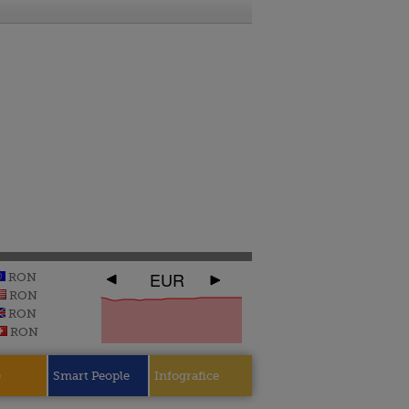
EUR
RON
RON
RON
RON
e
Smart People
Infografice