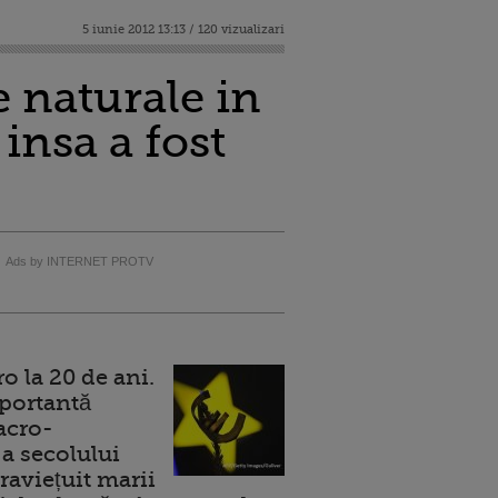
5 iunie 2012 13:13 / 120 vizualizari
 naturale in
 insa a fost
Ads by INTERNET PROTV
 la 20 de ani.
portantă
acro-
a secolului
raviețuit marii