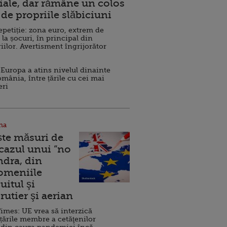
ale, dar rămâne un colos
de propriile slăbiciuni
repetiție: zona euro, extrem de
 la șocuri, în principal din
iilor. Avertisment îngrijorător
Europa a atins nivelul dinainte
omânia, între țările cu cei mai
eri
na
ște măsuri de
 cazul unui ”no
ndra, din
Domeniile
uitul şi
rutier şi aerian
imes: UE vrea să interzică
 țările membre a cetăţenilor