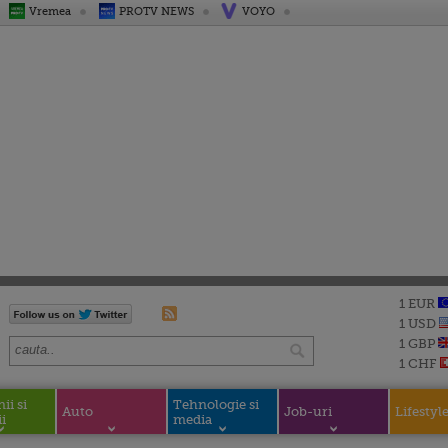
Vremea
PROTV NEWS
VOYO
1 EUR
1 USD
1 GBP
1 CHF
i si
Tehnologie si
Auto
Job-uri
Lifestyl
i
media