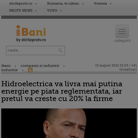
stirileprotv.ro
Romania, te iubesc
Vremea
PROTV NEWS
VOYO
ibani
companii si industrii
13 august 2012 15:03 / 141
vizualizari
industrie
Hidroelectrica va livra mai putina
energie pe piata reglementata, iar
pretul va creste cu 20% la firme