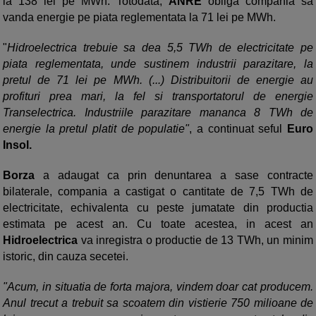
la 138 lei pe MWh. Totodata,
ANRE
obliga compania sa
vanda energie pe piata reglementata la 71 lei pe MWh.
"
Hidroelectrica trebuie sa dea 5,5 TWh de electricitate pe
piata reglementata, unde sustinem industrii parazitare, la
pretul de 71 lei pe MWh. (...) Distribuitorii de energie au
profituri prea mari, la fel si transportatorul de energie
Transelectrica. Industriile parazitare mananca 8 TWh de
energie la pretul platit de populatie"
, a continuat seful
Euro
Insol.
Borza
a adaugat ca prin denuntarea a sase contracte
bilaterale, compania a castigat o cantitate de 7,5 TWh de
electricitate, echivalenta cu peste jumatate din productia
estimata pe acest an. Cu toate acestea, in acest an
Hidroelectrica
va inregistra o productie de 13 TWh, un minim
istoric, din cauza secetei.
"Acum, in situatia de forta majora, vindem doar cat producem.
Anul trecut a trebuit sa scoatem din vistierie 750 milioane de