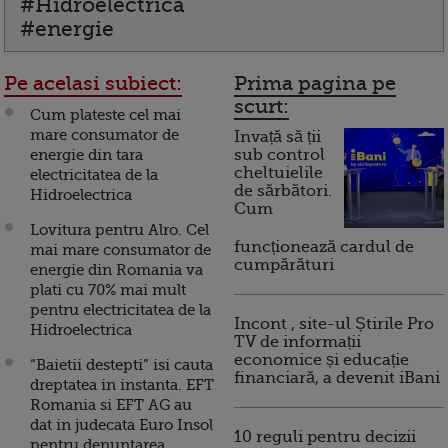
#Hidroelectrica
#energie
Pe acelasi subiect:
Prima pagina pe
scurt:
Cum plateste cel mai
mare consumator de
Invață să ții
energie din tara
sub control
cheltuielile
electricitatea de la
de sărbători.
Hidroelectrica
Cum
Lovitura pentru Alro. Cel
funcționează cardul de
mai mare consumator de
cumpărături
energie din Romania va
plati cu 70% mai mult
pentru electricitatea de la
Incont , site-ul Știrile Pro
Hidroelectrica
TV de informații
economice și educație
“Baietii destepti” isi cauta
financiară, a devenit iBani
dreptatea in instanta. EFT
Romania si EFT AG au
dat in judecata Euro Insol
10 reguli pentru decizii
pentru denuntarea