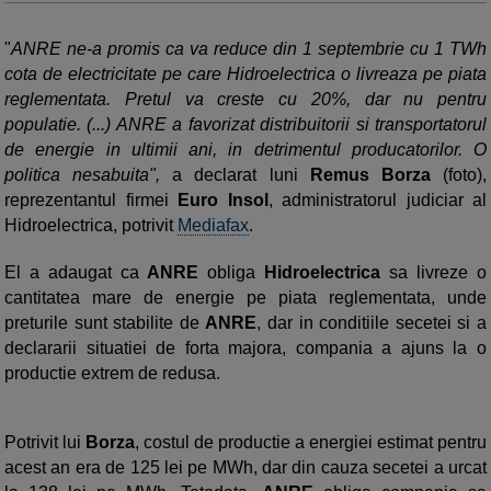
"
ANRE ne-a promis ca va reduce din 1 septembrie cu 1 TWh
cota de electricitate pe care Hidroelectrica o livreaza pe piata
reglementata. Pretul va creste cu 20%, dar nu pentru
populatie. (...) ANRE a favorizat distribuitorii si transportatorul
de energie in ultimii ani, in detrimentul producatorilor. O
politica nesabuita",
a declarat luni
Remus Borza
(foto),
reprezentantul firmei
Euro Insol
, administratorul judiciar al
Hidroelectrica, potrivit
Mediafax
.
El a adaugat ca
ANRE
obliga
Hidroelectrica
sa livreze o
cantitatea mare de energie pe piata reglementata, unde
preturile sunt stabilite de
ANRE
, dar in conditiile secetei si a
declararii situatiei de forta majora, compania a ajuns la o
productie extrem de redusa.
Potrivit lui
Borza
, costul de productie a energiei estimat pentru
acest an era de 125 lei pe MWh, dar din cauza secetei a urcat