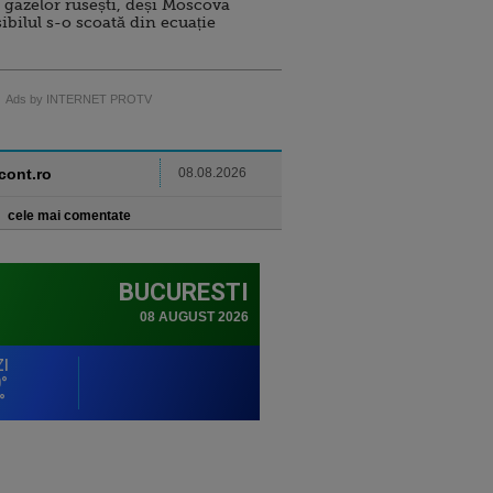
 gazelor rusești, deși Moscova
sibilul s-o scoată din ecuație
Ads by INTERNET PROTV
ncont.ro
08.08.2026
cele mai comentate