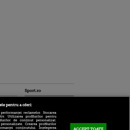
Sport.ro
ele pentru a oferi:
 performanței reclamelor. Stocarea
v. Utilizarea profilurilor pentru
ilurilor de conținut personalizat.
 personalizate. Crearea profilurilor
rmanței conținutului. Înțelegerea
ACCEPT TOATE