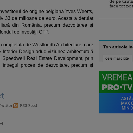
de pe urma
face tot po
investitorul de origine belgiană Yves Weerts,
tiv 33 de milioane de euro. Acesta a derulat
biliară din România. precum dezvoltarea şi
ondul de investiţii CTP.
 completată de Westfourth Architecture, care
Top articole i
Interior Design aduc viziunea arhitecturală
şi Speedwell Real Estate Development, prin
cele mai citite
 întregul proces de dezvoltare, precum şi
t
Twitter
RSS Feed
34