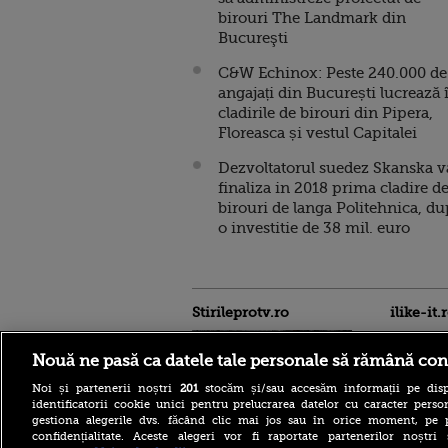
birouri The Landmark din
Bucureşti
C&W Echinox: Peste 240.000 de
angajați din București lucrează 
cladirile de birouri din Pipera,
Floreasca și vestul Capitalei
Dezvoltatorul suedez Skanska v
finaliza in 2018 prima cladire d
birouri de langa Politehnica, d
o investitie de 38 mil. euro
Stirileprotv.ro
ilike-it.
Nouă ne pasă ca datele tale personale să rămână con
Noi și partenerii noștri
201
stocăm și/sau accesăm informații pe disp
identificatorii cookie unici pentru prelucrarea datelor cu caracter person
gestiona alegerile dvs. făcând clic mai jos sau în orice moment, pe 
confidențialitate. Aceste alegeri vor fi raportate partenerilor noștr