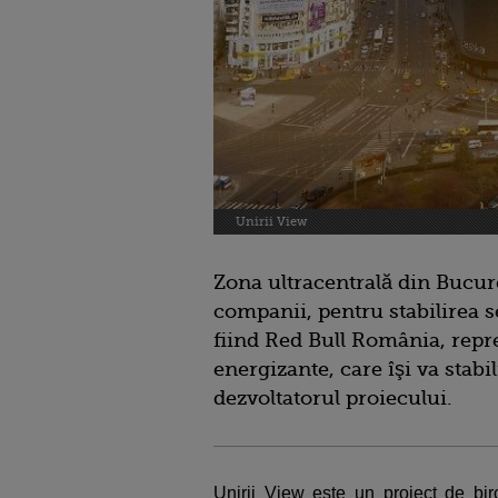
Unirii View
Zona ultracentrală din Bucur
companii, pentru stabilirea 
fiind Red Bull România, repr
energizante, care îşi va stabi
dezvoltatorul proiecului.
Unirii View este un proiect de biro