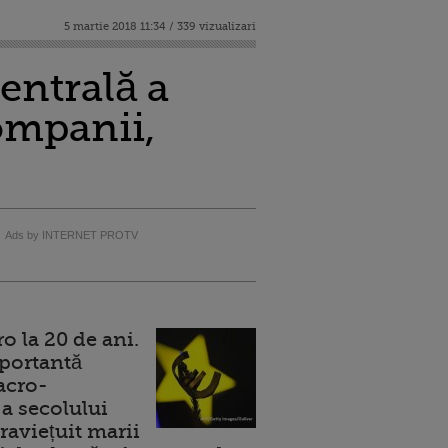
5 martie 2018 11:34 / 339 vizualizari
entrală a
ompanii,
Ads by INTERNET PROTV
 la 20 de ani.
portantă
acro-
a secolului
raviețuit marii