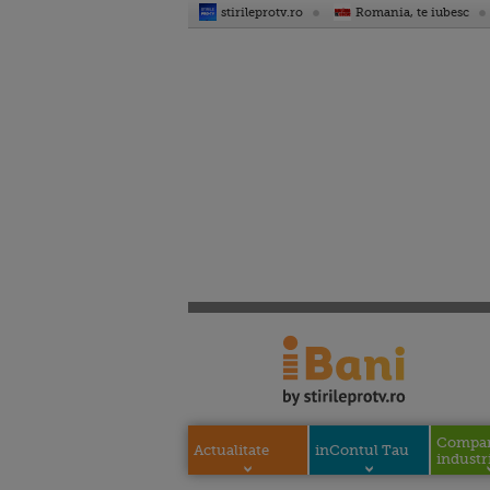
stirileprotv.ro
Romania, te iubesc
Compani
Actualitate
inContul Tau
industri