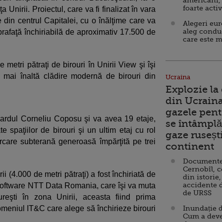
americani,
foarte acti
 Unirii. Proiectul, care va fi finalizat în vara
e din centrul Capitalei, cu o înălţime care va
Alegeri eu
aleg condu
prafaţă închiriabilă de aproximativ 17.500 de
care este m
metri pătraţi de birouri în Unirii View şi îşi
ea mai înaltă clădire modernă de birouri din
Ucraina
Explozie la
din Ucraina
gazele pent
ardul Corneliu Coposu şi va avea 19 etaje,
se întâmplă 
e spaţiilor de birouri şi un ultim etaj cu rol
gaze ruseșt
rcare subterană generoasă împărţită pe trei
continent
Documente d
Cernobîl, c
i (4.000 de metri pătraţi) a fost închiriată de
din istorie,
accidente 
ii software NTT Data Romania, care îşi va muta
de URSS
reşti în zona Unirii, aceasta fiind prima
eniul IT&C care alege să închirieze birouri
Inundație d
Cum a deve