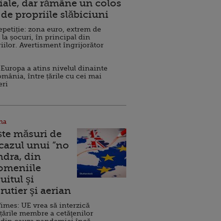
ale, dar rămâne un colos
de propriile slăbiciuni
repetiție: zona euro, extrem de
 la șocuri, în principal din
iilor. Avertisment îngrijorător
Europa a atins nivelul dinainte
omânia, între țările cu cei mai
eri
na
ște măsuri de
 cazul unui ”no
ndra, din
Domeniile
uitul şi
rutier şi aerian
imes: UE vrea să interzică
 țările membre a cetăţenilor