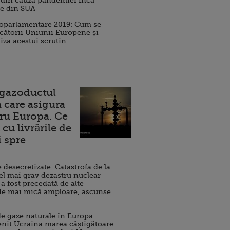
 din cauza pandemiei încă
ve din SUA
roparlamentare 2019: Cum se
cătorii Uniunii Europene și
iza acestui scrutin
 gazoductul
 care asigura
ru Europa. Ce
cu livrările de
i spre
esecretizate: Catastrofa de la
el mai grav dezastru nuclear
 a fost precedată de alte
de mai mică amploare, ascunse
e gaze naturale în Europa.
nit Ucraina marea câștigătoare