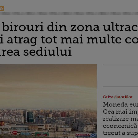
 birouri din zona ultrac
i atrag tot mai multe c
irea sediului
Criza datoriilor
Moneda euro
Cea mai im
realizare m
economică 
trecut a sup