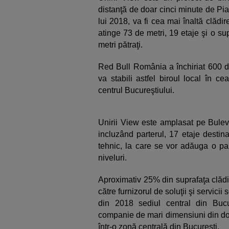
distanţă de doar cinci minute de Piaţa
lui 2018, va fi cea mai înaltă clădir
atinge 73 de metri, 19 etaje şi o su
metri pătraţi.
Red Bull România a închiriat 600 de 
va stabili astfel biroul local în c
centrul Bucureştiului.
Unirii View este amplasat pe Bulev
incluzând parterul, 17 etaje destinat
tehnic, la care se vor adăuga o pa
niveluri.
Aproximativ 25% din suprafaţa clădiri
către furnizorul de soluţii şi servic
din 2018 sediul central din Bucu
companie de mari dimensiuni din dom
într-o zonă centrală din Bucureşti.