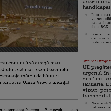
crize mondi
handicapat 
Istorie cu 
vulnerabilă
cauza dator
de la BCE
Șomajul în 
de criză. R
puțini șom
Uniunea Europea
eşti continuă să atragă mari
UE pregăte
sediului, cel mai recent exemplu
urgență, în
ezentanţa mărcii de băuturi
deal” cu Lo
li biroul în Unirii View,a anunţat
ianuarie. 
vizate: pesc
transportul 
New York T
intrarea în
uri amplasat în centrul Bucureştiului, la o