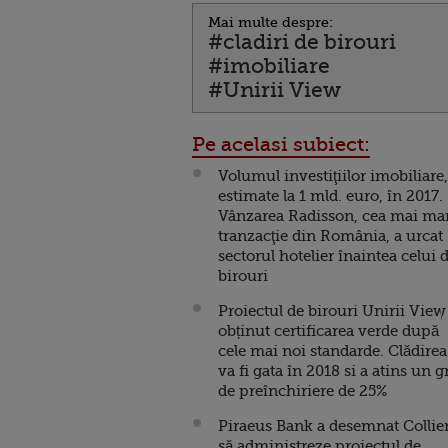
Mai multe despre:
#cladiri de birouri
#imobiliare
#Unirii View
Pe acelasi subiect:
Volumul investiţiilor imobiliare,
estimate la 1 mld. euro, în 2017.
Vânzarea Radisson, cea mai ma
tranzacţie din România, a urcat
sectorul hotelier înaintea celui 
birouri
Proiectul de birouri Unirii View
obținut certificarea verde după
cele mai noi standarde. Clădirea
va fi gata în 2018 si a atins un g
de preînchiriere de 25%
Piraeus Bank a desemnat Collie
să administreze proiectul de