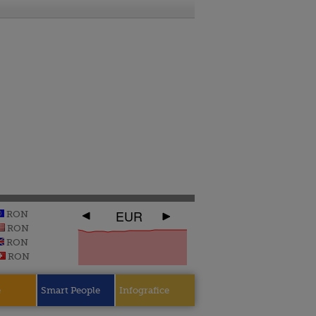
EUR
RON
RON
RON
RON
e
Smart People
Infografice