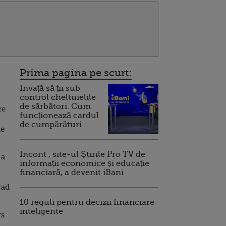
Prima pagina pe scurt:
Invață să ții sub
control cheltuielile
de sărbători. Cum
re
funcționează cardul
de cumpărături
de
Incont , site-ul Știrile Pro TV de
 a
informații economice și educație
financiară, a devenit iBani
rad
10 reguli pentru decizii financiare
inteligente
rs