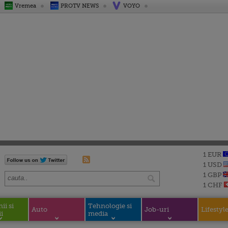
Vremea
PROTV NEWS
VOYO
1 EUR
1 USD
1 GBP
1 CHF
i si
Tehnologie si
Auto
Job-uri
Lifestyl
i
media