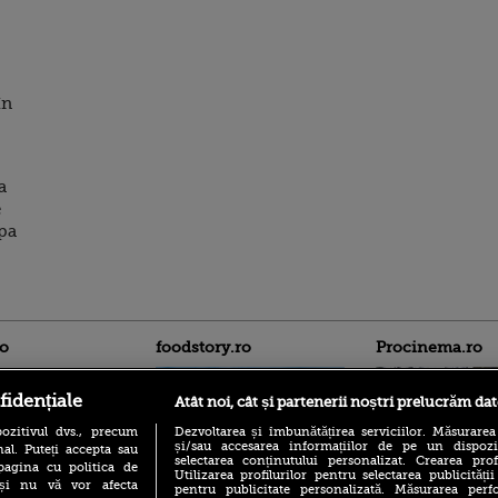
în
a
e
upa
ro
foodstory.ro
Procinema.ro
fidențiale
Atât noi, cât și partenerii noștri prelucrăm dat
ozitivul dvs., precum
Dezvoltarea și îmbunătățirea serviciilor. Măsurarea
și/sau accesarea informațiilor de pe un dispoziti
al. Puteți accepta sau
selectarea conținutului personalizat. Crearea prof
pagina cu politica de
Utilizarea profilurilor pentru selectarea publicității
i și nu vă vor afecta
pentru publicitate personalizată. Măsurarea perfo