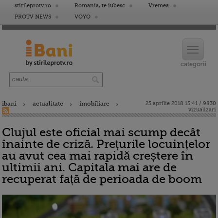
stirileprotv.ro
Romania, te iubesc
Vremea
PROTV NEWS
VOYO
ibani
actualitate
imobiliare
25 aprilie 2018 15:41 / 9830
vizualizari
Clujul este oficial mai scump decât
înainte de criză. Prețurile locuințelor
au avut cea mai rapidă creștere în
ultimii ani. Capitala mai are de
recuperat față de perioada de boom