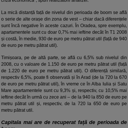
criza economică”
, spun realizatorii analizei.
La mică distanță față de nivelul din perioada de boom se află
o serie de alte orașe din zona de vest – chiar dacă diferențele
sunt încă negative în aceste cazuri. În Oradea, spre exemplu,
apartamentele sunt cu doar 0,7% mai ieftine decât în T1 2008
și costă, în medie, 930 de euro pe metru pătrat util (față de 940
de euro pe metru pătrat util).
Timișoara, pe de altă parte, se află cu 6,5% sub nivelul din
2008, cu o valoare de 1.150 de euro pe metru pătrat util (față
de 1.220 de euro pe metru pătrat util). O diferență similară,
respectiv 6,5%, poate fi observată și în Arad (de la 720 la 670
de euro pe metru pătrat util), în vreme ce în Alba Iulia și Satu
Mare apartamentele sunt cu 9,3% și, respectiv, cu 10,5% mai
ieftine decât în urmă cu zece ani – de la 940 la 850 de euro pe
metru pătrat util și, respectiv, de la 720 la 650 de euro pe
metru pătrat util.
Capitala mai are de recuperat față de perioada de