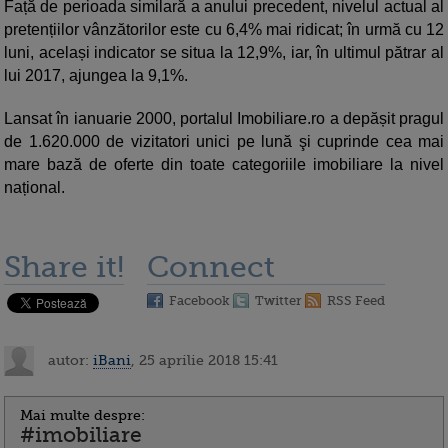
Față de perioada similară a anului precedent, nivelul actual al
pretențiilor vânzătorilor este cu 6,4% mai ridicat; în urmă cu 12
luni, același indicator se situa la 12,9%, iar, în ultimul pătrar al
lui 2017, ajungea la 9,1%.
Lansat în ianuarie 2000, portalul Imobiliare.ro a depășit pragul
de 1.620.000 de vizitatori unici pe lună şi cuprinde cea mai
mare bază de oferte din toate categoriile imobiliare la nivel
național.
Share it!
Connect
Facebook
Twitter
RSS Feed
autor:
iBani
, 25 aprilie 2018 15:41
Mai multe despre:
#imobiliare