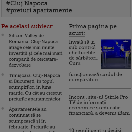
#Cluj Napoca
#preturi apartamente
Pe acelasi subiect:
Prima pagina pe
scurt:
Silicon Valley de
România. Cluj-Napoca
Invață să ții
atrage cele mai multe
sub control
cheltuielile
investiții și cele mai mari
de sărbători.
companii de cercetare-
Cum
dezvoltare
funcționează cardul de
Timișoara, Cluj-Napoca
cumpărături
și București, în topul
scumpirilor, în luna
martie. Cu cât au crescut
Incont , site-ul Știrile Pro
prețurile apartamentelor
TV de informații
economice și educație
Apartamentele au
financiară, a devenit iBani
continuat să se
scumpească și în
februarie. Prețurile au
10 reguli pentru decizii