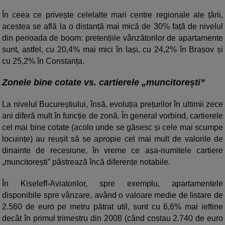
În ceea ce privește celelalte mari centre regionale ale țării,
acestea se află la o distanță mai mică de 30% față de nivelul
din perioada de boom: pretențiile vânzătorilor de apartamente
sunt, astfel, cu 20,4% mai mici în Iași, cu 24,2% în Brașov și
cu 25,2% în Constanța.
Zonele bine cotate vs. cartierele „muncitorești”
La nivelul Bucureștiului, însă, evoluția prețurilor în ultimii zece
ani diferă mult în funcție de zonă. În general vorbind, cartierele
cel mai bine cotate (acolo unde se găsesc și cele mai scumpe
locuințe) au reușit să se apropie cel mai mult de valorile de
dinainte de recesiune, în vreme ce așa-numitele cartiere
„muncitorești” păstrează încă diferențe notabile.
În Kiseleff-Aviatorilor, spre exemplu, apartamentele
disponibile spre vânzare, având o valoare medie de listare de
2.560 de euro pe metru pătrat util, sunt cu 6,6% mai ieftine
decât în primul trimestru din 2008 (când costau 2.740 de euro