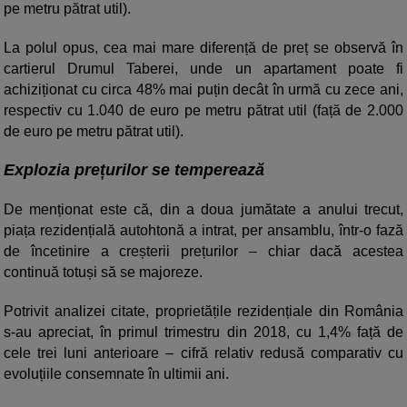
pe metru pătrat util).
La polul opus, cea mai mare diferență de preț se observă în
cartierul Drumul Taberei, unde un apartament poate fi
achiziționat cu circa 48% mai puțin decât în urmă cu zece ani,
respectiv cu 1.040 de euro pe metru pătrat util (față de 2.000
de euro pe metru pătrat util).
Explozia prețurilor se temperează
De menționat este că, din a doua jumătate a anului trecut,
piața rezidențială autohtonă a intrat, per ansamblu, într-o fază
de încetinire a creșterii prețurilor – chiar dacă acestea
continuă totuși să se majoreze.
Potrivit analizei citate, proprietățile rezidențiale din România
s-au apreciat, în primul trimestru din 2018, cu 1,4% față de
cele trei luni anterioare – cifră relativ redusă comparativ cu
evoluțiile consemnate în ultimii ani.