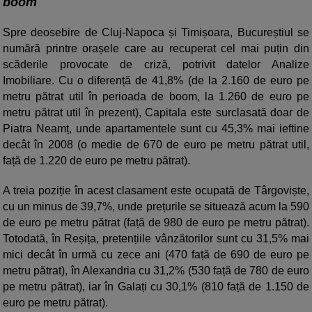
boom
Spre deosebire de Cluj-Napoca și Timișoara, Bucureștiul se
numără printre orașele care au recuperat cel mai puțin din
scăderile provocate de criză, potrivit datelor Analize
Imobiliare. Cu o diferență de 41,8% (de la 2.160 de euro pe
metru pătrat util în perioada de boom, la 1.260 de euro pe
metru pătrat util în prezent), Capitala este surclasată doar de
Piatra Neamț, unde apartamentele sunt cu 45,3% mai ieftine
decât în 2008 (o medie de 670 de euro pe metru pătrat util,
față de 1.220 de euro pe metru pătrat).
A treia poziție în acest clasament este ocupată de Târgoviște,
cu un minus de 39,7%, unde prețurile se situează acum la 590
de euro pe metru pătrat (față de 980 de euro pe metru pătrat).
Totodată, în Reșița, pretențiile vânzătorilor sunt cu 31,5% mai
mici decât în urmă cu zece ani (470 față de 690 de euro pe
metru pătrat), în Alexandria cu 31,2% (530 față de 780 de euro
pe metru pătrat), iar în Galați cu 30,1% (810 față de 1.150 de
euro pe metru pătrat).