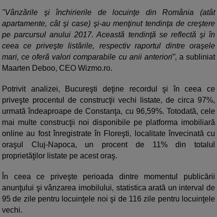
"Vânzările şi închirierile de locuinţe din România (atât
apartamente, cât şi case) şi-au menţinut tendinţa de creştere
pe parcursul anului 2017. Această tendinţă se reflectă şi în
ceea ce priveşte listările, respectiv raportul dintre oraşele
mari, ce oferă valori comparabile cu anii anteriori”
, a subliniat
Maarten Deboo, CEO Wizmo.ro.
Potrivit analizei, Bucureşti deţine recordul şi în ceea ce
priveşte procentul de construcţii vechi listate, de circa 97%,
urmată îndeaproape de Constanţa, cu 96,59%. Totodată, cele
mai multe construcţii noi disponibile pe platforma imobiliară
online au fost înregistrate în Floreşti, localitate învecinată cu
oraşul Cluj-Napoca, un procent de 11% din totalul
proprietăţilor listate pe acest oraş.
În ceea ce priveşte perioada dintre momentul publicării
anunţului şi vânzarea imobilului, statistica arată un interval de
95 de zile pentru locuinţele noi şi de 116 zile pentru locuinţele
vechi.