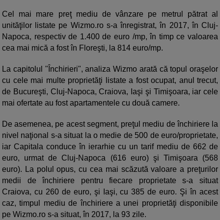
Cel mai mare preţ mediu de vânzare pe metrul pătrat al
unităţilor listate pe Wizmo.ro s-a înregistrat, în 2017, în Cluj-
Napoca, respectiv de 1.400 de euro /mp, în timp ce valoarea
cea mai mică a fost în Floreşti, la 814 euro/mp.
La capitolul "Închirieri", analiza Wizmo arată că topul oraşelor
cu cele mai multe proprietăţi listate a fost ocupat, anul trecut,
de Bucureşti, Cluj-Napoca, Craiova, Iaşi şi Timişoara, iar cele
mai ofertate au fost apartamentele cu două camere.
De asemenea, pe acest segment, preţul mediu de închiriere la
nivel naţional s-a situat la o medie de 500 de euro/proprietate,
iar Capitala conduce în ierarhie cu un tarif mediu de 662 de
euro, urmat de Cluj-Napoca (616 euro) şi Timişoara (568
euro). La polul opus, cu cea mai scăzută valoare a preţurilor
medii de închiriere pentru fiecare proprietate s-a situat
Craiova, cu 260 de euro, şi Iaşi, cu 385 de euro. Şi în acest
caz, timpul mediu de închiriere a unei proprietăţi disponibile
pe Wizmo.ro s-a situat, în 2017, la 93 zile.