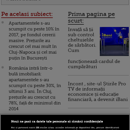
Pe acelasi subiect:
Prima pagina pe
scurt:
Apartamentele s-au
scumpit cu peste 10% în
Invață să ții
2017, pe fondul cererii
sub control
cheltuielile
masive. Prețurile au
de sărbători.
crescut cel mai mult în
Cum
Cluj-Napoca și cel mai
puțin în București
funcționează cardul de
cumpărături
România intră într-o
bulă imobiliară:
apartamentele s-au
Incont , site-ul Știrile Pro
scumpit cu peste 30%, în
TV de informații
ultimii 3 ani. În Cluj,
economice și educație
prețurile au crescut cu
financiară, a devenit iBani
78%, față de minimul din
2014
10 reguli pentru decizii
Cum arata si cat costa
financiare inteligente
Nouă ne pasă ca datele tale personale să rămână confidențiale
cele mai scumpe
Noi și partenerii noștri
201
stocăm și/sau accesăm informații pe dispozitivul dvs., precum identificatorii