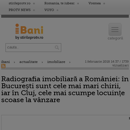
stirileprotv.ro
Romania, te iubesc
Vremea
PROTV NEWS
VOYO
ibani
actualitate
imobiliare
1 februarie 2018 14:37 / 1739
vizualizari
Radiografia imobiliară a României: în
București sunt cele mai mari chirii,
iar în Cluj, cele mai scumpe locuințe
scoase la vânzare