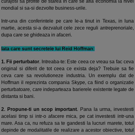
curajosi sa profite de starea in care se afla economia la nivel
mondial si sa-si dezvolte business-urile.
Intr-una din conferintele pe care le-a tinut in Texas, in luna
martie, acesta si-a dezvaluit cele zece reguli antreprenoriale,
dupa care se ghideaza in afaceri.
Iata care sunt secretele lui Reid Hoffman:
1.
Fii
perturbator
.
Intreaba-te
:
Este
ceea ce vreau sa fac ceva
original
si
diferit de tot ceea ce exista deja?
Trebuie sa
fie
ceva care sa revolutioneze industria. Un exemplu dat de
Hoffman
il reprezinta compania
Skype,
ca fiind o organizatie
perturbatoare, care indeparteaza barierele existente legate de
distanta si bani.
2.
Propune-ti un scop important
. Pana la urma, investesti
acelasi timp si intr-o afacere mica, pe cat investesti intr-una
mare. Asa ca, nu refuza sa te gandesti la lucruri marete, totul
depinde de modalitatile de realizare a acestor obiective, totul