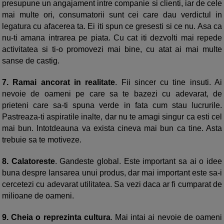
presupune un angajament intre companie si clienti, iar de cele
mai multe ori, consumatorii sunt cei care dau verdictul in
legatura cu afacerea ta. Ei iti spun ce gresesti si ce nu. Asa ca
nu-ti amana intrarea pe piata. Cu cat iti dezvolti mai repede
activitatea si ti-o promovezi mai bine, cu atat ai mai multe
sanse de castig.
7.
Ramai ancorat in realitate
. Fii sincer cu tine insuti. Ai
nevoie de oameni pe care sa te bazezi cu adevarat, de
prieteni care sa-ti spuna verde in fata cum stau lucrurile.
Pastreaza-ti aspiratile inalte, dar nu te amagi singur ca esti cel
mai bun. Intotdeauna va exista cineva mai bun ca tine. Asta
trebuie sa te motiveze.
8.
Calatoreste
. Gandeste global. Este important sa ai o idee
buna despre lansarea unui produs, dar mai important este sa-i
cercetezi cu adevarat utilitatea. Sa vezi daca ar fi cumparat de
milioane de oameni.
9.
Cheia o reprezinta cultura
. Mai intai ai nevoie de oameni