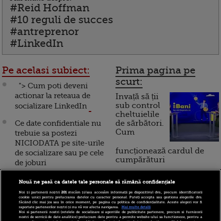
#Reid Hoffman
#10 reguli de succes
#antreprenor
#LinkedIn
Pe acelasi subiect:
Prima pagina pe
scurt:
"> Cum poti deveni
actionar la reteaua de
Invață să ții
sub control
socializare LinkedIn
cheltuielile
Ce date confidentiale nu
de sărbători.
Cum
trebuie sa postezi
NICIODATA pe site-urile
funcționează cardul de
de socializare sau pe cele
cumpărături
de joburi
Mubarak, dat jos de
Nouă ne pasă ca datele tale personale să rămână confidențiale
Incont , site-ul Știrile Pro
Facebook si Twitter! Ce
Noi și partenerii noștri
201
stocăm și/sau accesăm informații pe dispozitivul dvs., precum identificatorii
TV de informații
cookie unici pentru prelucrarea datelor cu caracter personal. Puteți accepta sau gestiona alegerile dvs.
rol au jucat retelele de
făcând clic mai jos sau în orice moment, pe pagina cu politica de confidențialitate. Aceste alegeri vor fi
economice și educație
raportate partenerilor noștri și nu vă vor afecta navigarea.
Mai multe detalii
socializare in demisia
Noi si partenerii nostri (retelele de socializare si agentiile de publicitate partenere, precum si furnizorii
financiară, a devenit iBani
nostri de servicii de date analitice) prelucram date pentru a permite website-ului sa functioneze, pentru a
presedintelui egiptean?