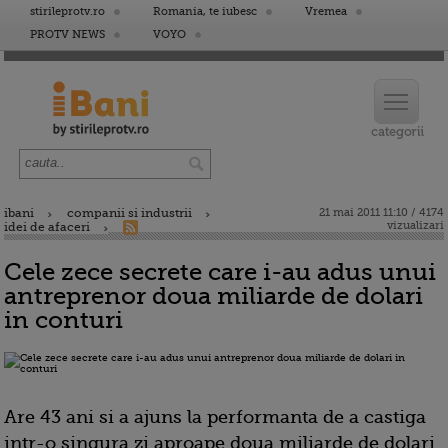
stirileprotv.ro
Romania, te iubesc
Vremea
PROTV NEWS
VOYO
ibani
companii si industrii
21 mai 2011 11:10 / 4174
vizualizari
idei de afaceri
Cele zece secrete care i-au adus unui
antreprenor doua miliarde de dolari
in conturi
Are 43 ani si a ajuns la performanta de a castiga
intr-o singura zi aproape doua miliarde de dolari