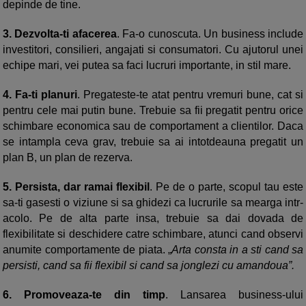
depinde de tine.
3.
Dezvolta-ti afacerea
. Fa-o cunoscuta. Un business include
investitori, consilieri, angajati si consumatori. Cu ajutorul unei
echipe mari, vei putea sa faci lucruri importante, in stil mare.
4.
Fa-ti planuri
. Pregateste-te atat pentru vremuri bune, cat si
pentru cele mai putin bune. Trebuie sa fii pregatit pentru orice
schimbare economica sau de comportament a clientilor. Daca
se intampla ceva grav, trebuie sa ai intotdeauna pregatit un
plan B, un plan de rezerva.
5.
Persista, dar ramai flexibil
. Pe de o parte, scopul tau este
sa-ti gasesti o viziune si sa ghidezi ca lucrurile sa mearga intr-
acolo. Pe de alta parte insa, trebuie sa dai dovada de
flexibilitate si deschidere catre schimbare, atunci cand observi
anumite comportamente de piata. „
Arta consta in a sti cand sa
persisti, cand sa fii flexibil si cand sa jonglezi cu amandoua”.
6.
Promoveaza-te din timp
. Lansarea business-ului