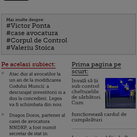
Mai multe despre:
#Victor Ponta
#case avocatura
#Corpul de Control
#Valeriu Stoica
Pe acelasi subiect:
Prima pagina pe
scurt:
Atac dur al avocatilor la
un an de la modificarea
Invață să ții
Codului Muncii: a
sub control
cheltuielile
descurajat investitorii si a
de sărbători.
dus la concedieri. Legea
Cum
va fi schimbata din nou
funcționează cardul de
Dragos Doros, partener al
cumpărături
casei de avocatura
NNDKP, a fost numit
secretar de stat in