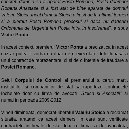
concret: domnia sa a aparat Posta Romana, Posta doamnei
Roberta Anastase si a fost atat de bine aparata de domnul
Valeriu Stoica incat domnul Stoica a lipsit de la ultimul termen
si a pierdut Posta Romana procesul si daca nu dadeam
Ordonanta de Urgenta ieri Posta intra in insolventa"
, a spus
Victor Ponta.
In acest context, premierul
Victor Ponta
a precizat ca in acest
caz ar putea fi vorba nu doar de o executare defectuoasa a
unui contract de reprezentare, ci si de o intentie de fraudare a
Postei Romane.
Seful
Corpului de Control
al premierului a cerut, marti,
institutiilor si companiilor de stat sa raporteze contractele
incheiate doar cu firma de avocati
"Stoica si Asociatii"
si
numai in perioada 2009-2012.
Vineri dimineata, democrat-liberalul
Valeriu Stoica
a reclamat
situatia, aratand ca acest demers, in care sunt verificate
contractele incheiate de stat doar cu firma sa de avocatura,