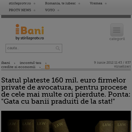
stirileprotv.ro
Romania, te iubesc
Vremea
PROTV NEWS
VOYO
ibani
incontul tau
9 iunie 2012 11:43 / 837
vizualizari
credite si economii
Statul plateste 160 mil. euro firmelor
private de avocatura, pentru procese
de cele mai multe ori pierdute. Ponta:
"Gata cu banii praduiti de la stat!"