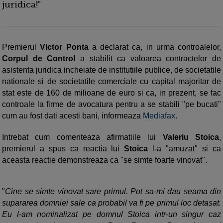
juridica!"
Premierul
Victor Ponta
a declarat ca, in urma controalelor,
Corpul de Control
a stabilit ca valoarea contractelor de
asistenta juridica incheiate de institutiile publice, de societatile
nationale si de societatile comerciale cu capital majoritar de
stat este de 160 de milioane de euro si ca, in prezent, se fac
controale la firme de avocatura pentru a se stabili "pe bucati"
cum au fost dati acesti bani, informeaza
Mediafax
.
Intrebat cum comenteaza afirmatiile lui
Valeriu Stoica
,
premierul a spus ca reactia lui
Stoica
l-a "amuzat" si ca
aceasta reactie demonstreaza ca "se simte foarte vinovat".
"
Cine se simte vinovat sare primul. Pot sa-mi dau seama din
supararea domniei sale ca probabil va fi pe primul loc detasat.
Eu l-am nominalizat pe domnul Stoica intr-un singur caz