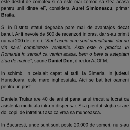
este destul de complex si ca este mai comod sa stea acasa
pentru unii dintre ei", considera
Aurel Simionescu
, primar
Braila
.
Si in Bistrita statul degeaba pare mai de avantajos decat
banul. Ar fi nevoie de 500 de recenzori in oras, dar s-au primit
numai 200 de cereri.
"Sunt aceia care sunt nemultumiti, dar nu
vin sa-si completeze veniturile. Asta este o practica in
Romania in sensul ca venim acasa, bem o bere si asteptam
ziua de maine"
, spune
Daniel Don,
director AJOFM.
In schimb, in celalalt capat al tarii, la Simeria, in judetul
Hunedoara, este mare inghesuiala. Aici se bat trei oameni
pentru un post.
Daniela Trufas are 40 de ani si pana anul trecut a lucrat ca
asistenta medicala intr-un dispensar. Si-a pierdut slujba si are
doi copii de intretinut asa ca vrea sa munceasca.
In Bucuresti, unde sunt sunt peste 20.000 de someri, nu s-au