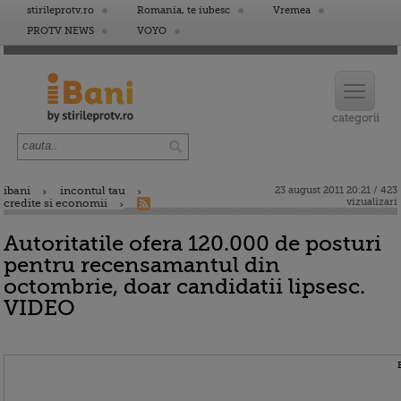
stirileprotv.ro
Romania, te iubesc
Vremea
PROTV NEWS
VOYO
ibani
incontul tau
23 august 2011 20:21 / 423
vizualizari
credite si economii
Autoritatile ofera 120.000 de posturi
pentru recensamantul din
octombrie, doar candidatii lipsesc.
VIDEO