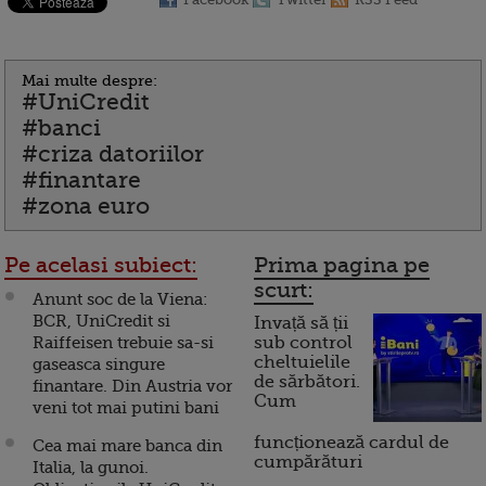
Mai multe despre:
#UniCredit
#banci
#criza datoriilor
#finantare
#zona euro
Pe acelasi subiect:
Prima pagina pe
scurt:
Anunt soc de la Viena:
BCR, UniCredit si
Invață să ții
Raiffeisen trebuie sa-si
sub control
cheltuielile
gaseasca singure
de sărbători.
finantare. Din Austria vor
Cum
veni tot mai putini bani
funcționează cardul de
Cea mai mare banca din
cumpărături
Italia, la gunoi.