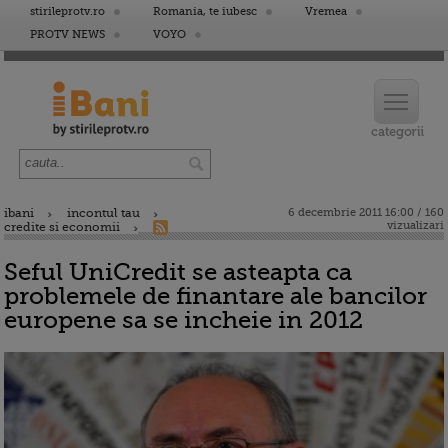
stirileprotv.ro
Romania, te iubesc
Vremea
PROTV NEWS
VOYO
ibani
incontul tau
6 decembrie 2011 16:00 / 160
vizualizari
credite si economii
Seful UniCredit se asteapta ca
problemele de finantare ale bancilor
europene sa se incheie in 2012