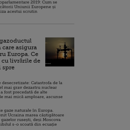
roparlamentare 2019: Cum se
cătorii Uniunii Europene și
iza acestui scrutin
 gazoductul
 care asigura
ru Europa. Ce
cu livrările de
i spre
esecretizate: Catastrofa de la
el mai grav dezastru nuclear
 a fost precedată de alte
de mai mică amploare, ascunse
e gaze naturale în Europa.
nit Ucraina marea câștigătoare
 gazelor rusești, deși Moscova
sibilul s-o scoată din ecuație