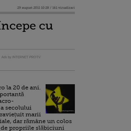
29 august 2011 10:28 / 161 vizualizari
 Incepe cu
Ads by INTERNET PROTV
 la 20 de ani.
portantă
acro-
a secolului
raviețuit marii
ale, dar rămâne un colos
de propriile slăbiciuni