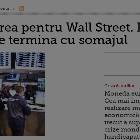
nomii
ea pentru Wall Street.
se termina cu somajul
Criza datoriilor
Moneda euro
Cea mai im
realizare m
economică 
trecut a sup
crize mondi
handicapat 