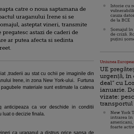
Istorie cu 
reapta catre o noua saptamana de
vulnerabilă
cauza dator
actul uraganului Irene si se
de la BCE
omajul, asteptat vineri, transmite
Șomajul în 
 pregatesc astazi de caderi de
de criză. R
puțini șom
are ar putea afecta si sedinta
treet.
Uniunea Europea
UE pregăte
t ,traderii au stat cu ochii pe imaginile din
urgență, în
anului Irene, in zona New York-ului. Furtuna
deal” cu Lo
 pagubele materiale sunt estimate la cateva
ianuarie. 
vizate: pesc
transportul 
anticipeaza ca vor deschide in conditii
New York T
 luat o decizie finala.
intrarea în
americani,
foarte acti
neri ca uraganul a distrus orice sansa de