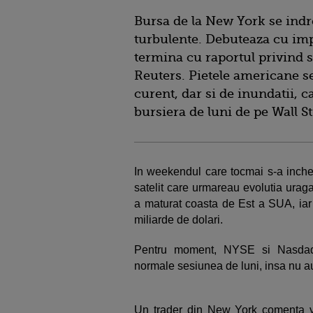
Bursa de la New York se ind
turbulente. Debuteaza cu imp
termina cu raportul privind s
Reuters. Pietele americane se
curent, dar si de inundatii, c
bursiera de luni de pe Wall S
In weekendul care tocmai s-a incheia
satelit care urmareau evolutia urag
a maturat coasta de Est a SUA, iar
miliarde de dolari.
Pentru moment, NYSE si Nasdaq 
normale sesiunea de luni, insa nu au
Un trader din New York comenta vi