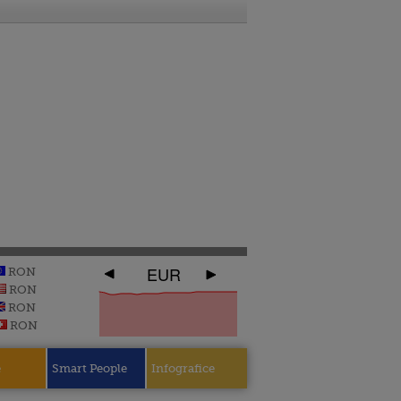
EUR
RON
RON
RON
RON
e
Smart People
Infografice