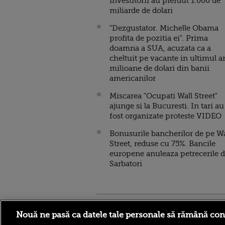
investitorii au pierdut 1.000 de
miliarde de dolari
"Dezgustator. Michelle Obama
profita de pozitia ei". Prima
doamna a SUA, acuzata ca a
cheltuit pe vacante in ultimul a
milioane de dolari din banii
americanilor
Miscarea "Ocupati Wall Street"
ajunge si la Bucuresti. In tari au
fost organizate proteste VIDEO
Bonusurile bancherilor de pe Wa
Street, reduse cu 75%. Bancile
europene anuleaza petrecerile 
Sarbatori
Stirileprotv.ro
ilike-it.
Nouă ne pasă ca datele tale personale să rămână con