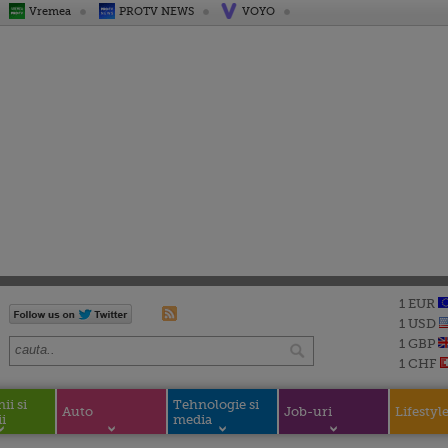
Vremea
PROTV NEWS
VOYO
1 EUR
1 USD
1 GBP
1 CHF
i si
Tehnologie si
Auto
Job-uri
Lifestyl
i
media