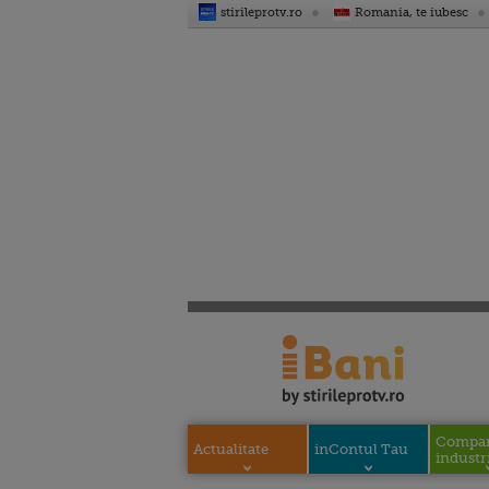
stirileprotv.ro
Romania, te iubesc
Compani
Actualitate
inContul Tau
industri