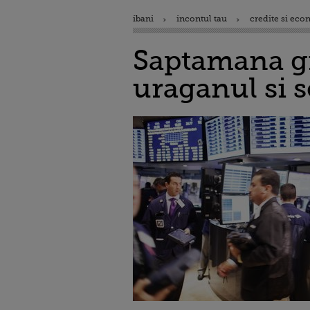
ibani
incontul tau
credite si eco
Saptamana gr
uraganul si 