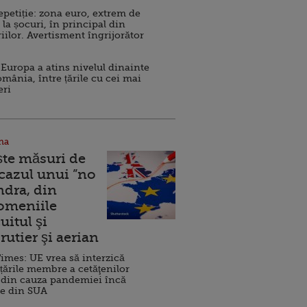
repetiție: zona euro, extrem de
 la șocuri, în principal din
iilor. Avertisment îngrijorător
Europa a atins nivelul dinainte
omânia, între țările cu cei mai
eri
na
ște măsuri de
 cazul unui ”no
ndra, din
Domeniile
uitul şi
rutier şi aerian
imes: UE vrea să interzică
 țările membre a cetăţenilor
 din cauza pandemiei încă
ve din SUA