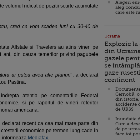
Alegeri eu
de volumul ridicat de pozitii scurte acumulate
aleg condu
care este m
stru, cred ca vom scadea luni cu 30-40 de
Ucraina
Explozie la
ate Allstate si Travelers au atins vineri pe
din Ucraina
i ani, din cauza temerilor privind pagubele
gazele pent
se întâmplă 
gaze ruseșt
ra ar putea avea alte planuri
", a declarat
continent
Lou Pastina.
Documente d
Cernobîl, c
 indrepta atentia pe comentariile Federal
din istorie,
nomice, si pe raportul de vineri referitor
accidente 
de URSS
onomai americana.
Inundație d
 declarat recent ca cea mai mare parte din
Cum a deve
de pe urma
 cresterii economice pe termen lung cade in
face tot po
i, informeaza
Mediafax
.