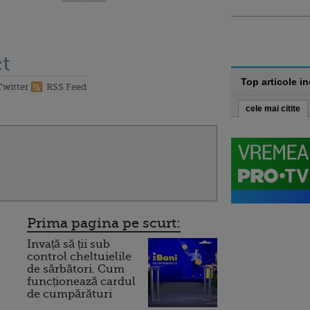
t
Top articole i
Twitter
RSS Feed
cele mai citite
Prima pagina pe scurt:
Invață să ții sub
control cheltuielile
de sărbători. Cum
funcționează cardul
de cumpărături