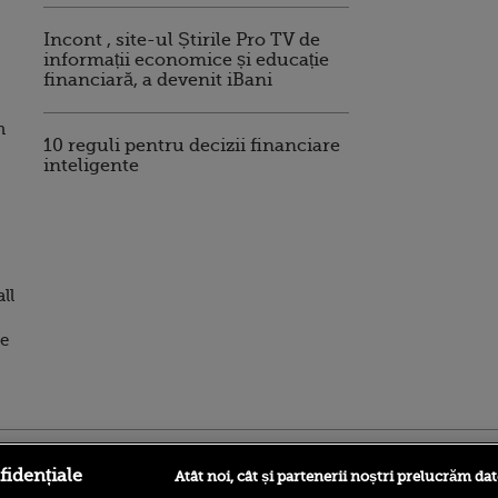
Incont , site-ul Știrile Pro TV de
informații economice și educație
financiară, a devenit iBani
n
10 reguli pentru decizii financiare
inteligente
ll
de
ro
foodstory.ro
Procinema.ro
fidențiale
Atât noi, cât și partenerii noștri prelucrăm dat