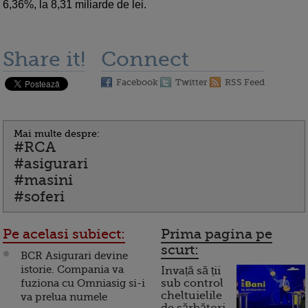
6,36%, la 8,31 miliarde de lei.
Share it!
Connect
Facebook
Twitter
RSS Feed
Mai multe despre:
#RCA
#asigurari
#masini
#soferi
Pe acelasi subiect:
Prima pagina pe
scurt:
BCR Asigurari devine
istorie. Compania va
Invață să ții
fuziona cu Omniasig si-i
sub control
cheltuielile
va prelua numele