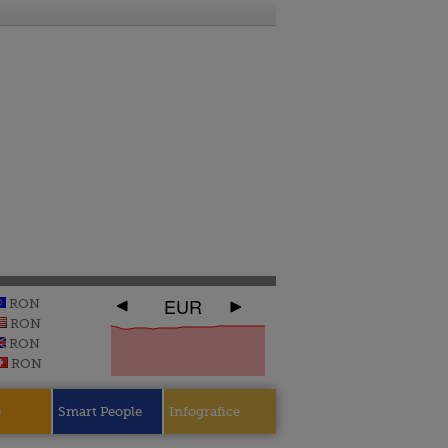
EUR
RON
RON
RON
RON
e
Smart People
Infografice