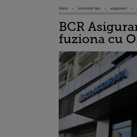
ibani
incontul tau
asigurari
BCR Asigurar
fuziona cu O