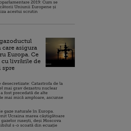
roparlamentare 2019: Cum se
cătorii Uniunii Europene și
iza acestui scrutin
 gazoductul
 care asigura
ru Europa. Ce
cu livrările de
i spre
esecretizate: Catastrofa de la
el mai grav dezastru nuclear
 a fost precedată de alte
de mai mică amploare, ascunse
e gaze naturale în Europa.
nit Ucraina marea câștigătoare
 gazelor rusești, deși Moscova
sibilul s-o scoată din ecuație