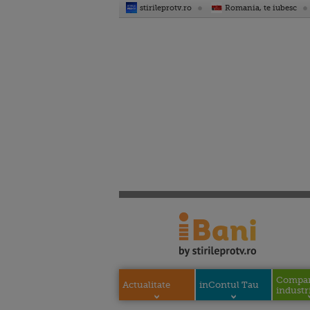
stirileprotv.ro
Romania, te iubesc
Compani
Actualitate
inContul Tau
industri