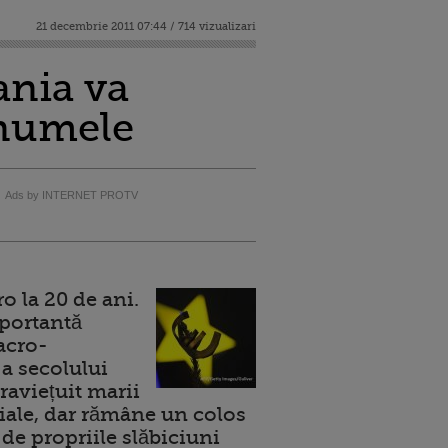
21 decembrie 2011 07:44 / 714 vizualizari
ania va
 numele
Ads by INTERNET PROTV
 la 20 de ani.
portantă
acro-
a secolului
raviețuit marii
ale, dar rămâne un colos
de propriile slăbiciuni