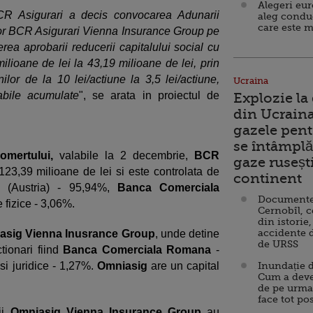
Alegeri eu
BCR Asigurari a decis convocarea Adunarii
aleg condu
care este m
lor BCR Asigurari Vienna Insurance Group pe
rea aprobarii reducerii capitalului social cu
ilioane de lei la 43,19 milioane de lei, prin
ilor de la 10 lei/actiune la 3,5 lei/actiune,
Ucraina
abile acumulate
", se arata in proiectul de
Explozie la
din Ucraina
gazele pent
se întâmplă 
omertului,
valabile la 2 decembrie,
BCR
gaze ruseșt
123,39 milioane de lei si este controlata de
continent
(Austria) - 95,94%,
Banca Comerciala
Documente d
 fizice - 3,06%.
Cernobîl, c
din istorie,
accidente 
asig Vienna Inusrance Group
, unde detine
de URSS
ctionari fiind
Banca Comerciala Romana
-
si juridice - 1,27%.
Omniasig
are un capital
Inundație d
Cum a deve
de pe urma
face tot po
ii
Omniasig Vienna Insurance Group
au