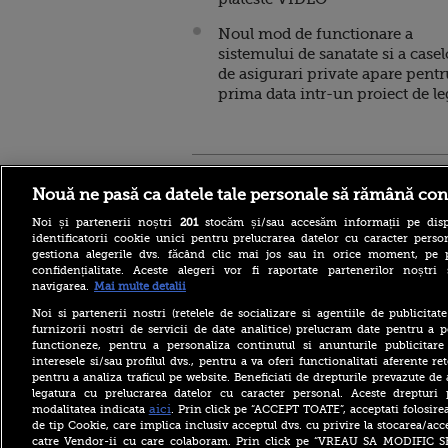
Noul mod de functionare a
sistemului de sanatate si a casel
de asigurari private apare pentr
prima data intr-un proiect de le
Stirileprotv.ro
ilike-it.
Nouă ne pasă ca datele tale personale să rămână con
Noi și partenerii noștri
201
stocăm și/sau accesăm informații pe disp
identificatorii cookie unici pentru prelucrarea datelor cu caracter person
gestiona alegerile dvs. făcând clic mai jos sau în orice moment, pe 
confidențialitate. Aceste alegeri vor fi raportate partenerilor noștr
navigarea.
Mai multe detalii
Furtunile au făcut ravagii în
mai multe județe. Mai mulți
Noi si partenerii nostri (retelele de socializare si agentiile de publicita
copaci au fost doborâți și
furnizorii nostri de servicii de date analitice) prelucram date pentru a p
zeci de mașini au fost
functioneze, pentru a personaliza continutul si anunturile publicitare
avariate
interesele si/sau profilul dvs., pentru a va oferi functionalitati aferente ret
pentru a analiza traficul pe website. Beneficiati de drepturile prevazute de
Drona care a explodat în
legatura cu prelucrarea datelor cu caracter personal. Aceste drepturi 
Bulgaria, la granița cu
România, a fost identificată.
aici
modalitatea indicata
. Prin click pe “ACCEPT TOATE”, acceptati folosire
Anunțul autorităților de la
de tip Cookie, care implica inclusiv acceptul dvs. cu privire la stocarea/acc
Sofia
catre Vendor-ii cu care colaboram. Prin click pe “VREAU SA MODIFIC 