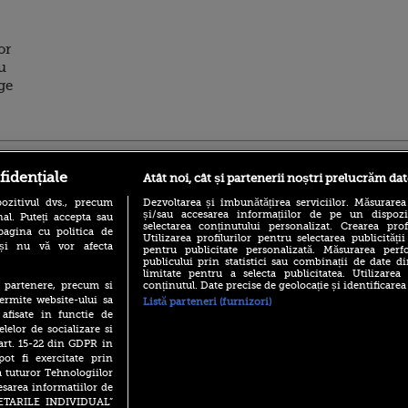
or
u
ge
ro
foodstory.ro
Procinema.ro
fidențiale
Atât noi, cât și partenerii noștri prelucrăm dat
ozitivul dvs., precum
Dezvoltarea și îmbunătățirea serviciilor. Măsurarea
și/sau accesarea informațiilor de pe un dispoziti
al. Puteți accepta sau
selectarea conținutului personalizat. Crearea prof
pagina cu politica de
Utilizarea profilurilor pentru selectarea publicității
i și nu vă vor afecta
pentru publicitate personalizată. Măsurarea perfo
publicului prin statistici sau combinații de date di
limitate pentru a selecta publicitatea. Utilizarea
conținutul. Date precise de geolocație și identificarea
te partenere, precum si
(P) Descoperă Lumea
Nikolaj Coster-Wa
ermite website-ului sa
Listă parteneri (furnizori)
Evenimentelor din România
Urzeala Tronurilor
 afisate in functie de
cu Transilvania Events!
Annabelle Wallis,
elelor de socializare si
lui Sebastian Stan,
(P) Raku, gaming intens și o
 art. 15-22 din GDPR in
prinși într-o curs
pauză binemeritată cu...
pot fi exercitate prin
pizza Guseppe
a tuturor Tehnologiilor
Emoții intense pe
Sebastian Stan! Iub
esarea informatiilor de
(P) Poți folosi bonurile de
Annabelle, l-a făcu
SETARILE INDIVIDUAL”
masă pentru a comanda