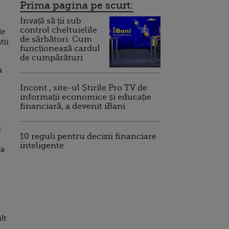
Prima pagina pe scurt:
Invață să ții sub
control cheltuielile
de
de sărbători. Cum
tii
funcționează cardul
de cumpărături
a
Incont , site-ul Știrile Pro TV de
informații economice și educație
financiară, a devenit iBani
i
10 reguli pentru decizii financiare
inteligente
ca
lt