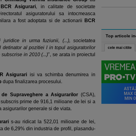
u
BCR Asigurari
, in calitate de societate
irectoratul asiguratorului sa intocmeasca
ilara a fost adoptata si de actionarii
BCR
Top articole i
juridice in urma fuziunii, (...), societatea
detinator al pozitiei I in topul asiguratorilor
cele mai citite
subscrise in 2010 (...)
", se arata in proiectul
R Asigurari
isi va schimba denumirea in
p
dupa finalizarea procesului.
 de Supraveghere a Asigurarilor
(CSA),
a subscris prime de 916,1 milioane de lei si a
a asigurarilor generale si de viata.
rari
s-au ridicat la 522,01 milioane de lei,
a de 6,29% din industria de profil, plasandu-