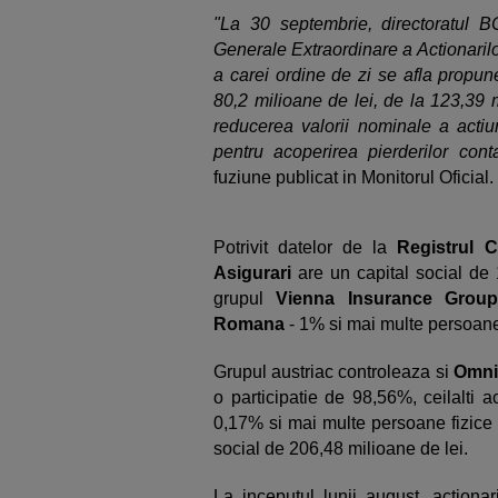
"La 30 septembrie, directoratul 
Generale Extraordinare a Actionari
a carei ordine de zi se afla propune
80,2 milioane de lei, de la 123,39 m
reducerea valorii nominale a actiun
pentru acoperirea pierderilor cont
fuziune publicat in Monitorul Oficial.
Potrivit datelor de la
Registrul C
Asigurari
are un capital social de 
grupul
Vienna Insurance Group
Romana
- 1% si mai multe persoane
Grupul austriac controleaza si
Omni
o participatie de 98,56%, ceilalti a
0,17% si mai multe persoane fizice 
social de 206,48 milioane de lei.
La inceputul lunii august, actionar