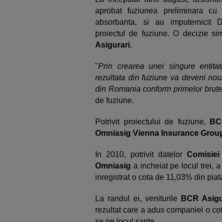
aprobat fuziunea preliminara c
absorbanta, si au imputernicit D
proiectul de fuziune. O decizie sim
Asigurari.
"
Prin crearea unei singure entitati 
rezultata din fuziune va deveni noul 
din Romania conform primelor brute 
de fuziune.
Potrivit proiectului de fuziune,
BC
Omniasig Vienna Insurance Grou
In 2010, potrivit datelor
Comisiei
Omniasig
a incheiat pe locul trei, 
inregistrat o cota de 11,03% din piat
La randul ei, veniturile
BCR Asigu
rezultat care a adus companiei o cot
se pe locul sapte.