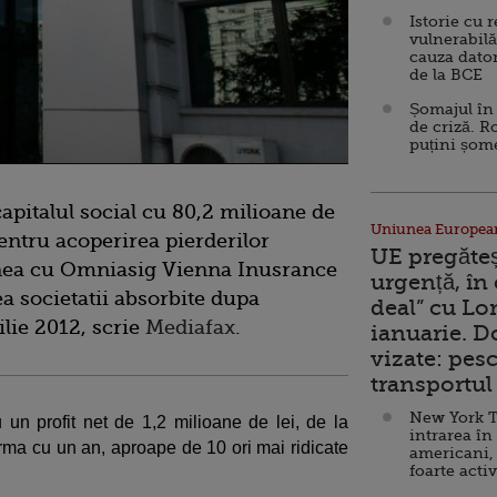
Istorie cu 
vulnerabilă
cauza dator
de la BCE
Șomajul în 
de criză. R
puțini șom
apitalul social cu 80,2 milioane de
Uniunea Europea
 pentru acoperirea pierderilor
UE pregăte
iunea cu Omniasig Vienna Inusrance
urgență, în
a societatii absorbite dupa
deal” cu Lo
ilie 2012, scrie
Mediafax
.
ianuarie. 
vizate: pesc
transportul 
New York T
un profit net de 1,2 milioane de lei, de la
intrarea în
urma cu un an, aproape de 10 ori mai ridicate
americani,
foarte acti