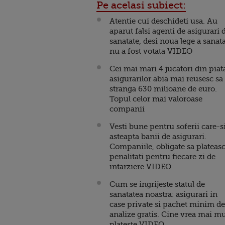
Pe acelasi subiect:
Atentie cui deschideti usa. Au
aparut falsi agenti de asigurari 
sanatate, desi noua lege a sanata
nu a fost votata VIDEO
Cei mai mari 4 jucatori din piat
asigurarilor abia mai reusesc sa
stranga 630 milioane de euro.
Topul celor mai valoroase
companii
Vesti bune pentru soferii care-s
asteapta banii de asigurari.
Companiile, obligate sa plateas
penalitati pentru fiecare zi de
intarziere VIDEO
Cum se ingrijeste statul de
sanatatea noastra: asigurari in
case private si pachet minim de
analize gratis. Cine vrea mai mu
plateste VIDEO