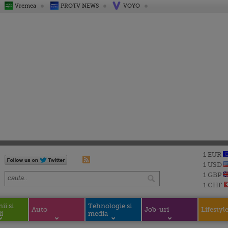
Vremea
PROTV NEWS
VOYO
1 EUR
1 USD
1 GBP
1 CHF
i si
Tehnologie si
Auto
Job-uri
Lifestyl
i
media