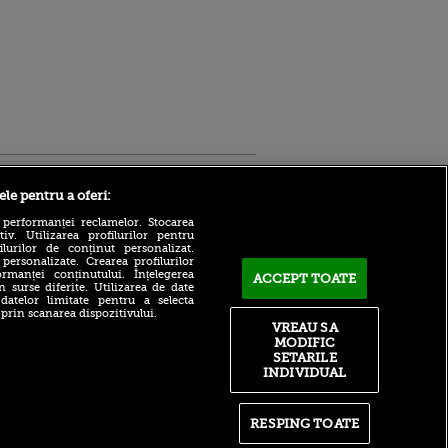
Sport.ro
ele pentru a oferi:
 performanței reclamelor. Stocarea
v. Utilizarea profilurilor pentru
ilurilor de conținut personalizat.
 personalizate. Crearea profilurilor
rmanței conținutului. Înțelegerea
ACCEPT TOATE
n surse diferite. Utilizarea de date
 datelor limitate pentru a selecta
 prin scanarea dispozitivului.
VREAU SA
CSM București a câștigat
ldau din
MODIFIC
primul trofeu al sezonului!
 și
SETARILE
 logodnica
Gestul făcut de Barcelona
 sunt
INDIVIDUAL
după tragedia care a lovit
ă criminală
familia Messi
ntru
Farul Constanța - FK
RESPING TOATE
ita lui,
Csikszereda se joacă acum!
t tată!