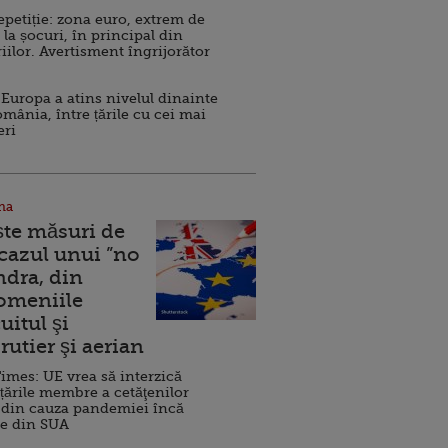
repetiție: zona euro, extrem de
 la șocuri, în principal din
iilor. Avertisment îngrijorător
Europa a atins nivelul dinainte
omânia, între țările cu cei mai
eri
na
ște măsuri de
 cazul unui ”no
ndra, din
Domeniile
uitul şi
rutier şi aerian
imes: UE vrea să interzică
 țările membre a cetăţenilor
 din cauza pandemiei încă
ve din SUA