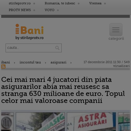
stirileprotv.ro
Romania, te iubesc
Vremea
PROTV NEWS
VOYO
ibani
incontul tau
asigurari
17 decembrie 2011 11:30 / 549
vizualizari
Cei mai mari 4 jucatori din piata
asigurarilor abia mai reusesc sa
stranga 630 milioane de euro. Topul
celor mai valoroase companii