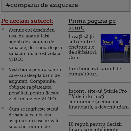
#companii de asigurare
Pe acelasi subiect:
Prima pagina pe
scurt:
Atentie cui deschideti
usa. Au aparut falsi
Invață să ții
agenti de asigurari de
sub control
cheltuielile
sanatate, desi noua lege a
de sărbători.
sanatatii nu a fost votata
Cum
VIDEO
funcționează cardul de
Vesti bune pentru soferii
cumpărături
care-si asteapta banii de
asigurari. Companiile,
obligate sa plateasca
Incont , site-ul Știrile Pro
penalitati pentru fiecare
TV de informații
zi de intarziere VIDEO
economice și educație
financiară, a devenit iBani
Cum se ingrijeste statul
de sanatatea noastra:
asigurari in case private
10 reguli pentru decizii
si pachet minim de
financiare inteligente