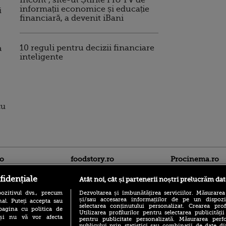
Incont , site-ul Știrile Pro TV de
informații economice și educație
i
financiară, a devenit iBani
10 reguli pentru decizii financiare
a
inteligente
cu
ro
foodstory.ro
Procinema.ro
fidențiale
Atât noi, cât și partenerii noștri prelucrăm dat
ozitivul dvs., precum
Dezvoltarea și îmbunătățirea serviciilor. Măsurarea
și/sau accesarea informațiilor de pe un dispoziti
al. Puteți accepta sau
selectarea conținutului personalizat. Crearea prof
pagina cu politica de
Utilizarea profilurilor pentru selectarea publicității
i și nu vă vor afecta
pentru publicitate personalizată. Măsurarea perfo
publicului prin statistici sau combinații de date di