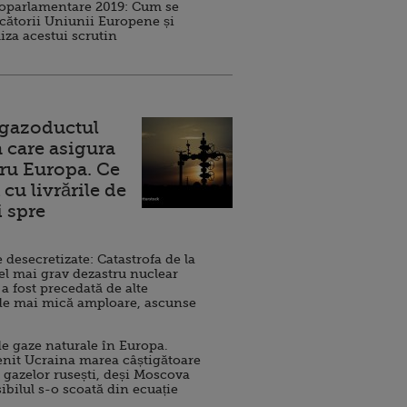
roparlamentare 2019: Cum se
cătorii Uniunii Europene și
iza acestui scrutin
 gazoductul
 care asigura
ru Europa. Ce
cu livrările de
i spre
esecretizate: Catastrofa de la
el mai grav dezastru nuclear
 a fost precedată de alte
de mai mică amploare, ascunse
e gaze naturale în Europa.
nit Ucraina marea câștigătoare
 gazelor rusești, deși Moscova
sibilul s-o scoată din ecuație