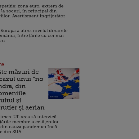
repetiție: zona euro, extrem de
 la șocuri, în principal din
iilor. Avertisment îngrijorător
Europa a atins nivelul dinainte
omânia, între țările cu cei mai
eri
na
ște măsuri de
 cazul unui ”no
ndra, din
Domeniile
uitul şi
rutier şi aerian
imes: UE vrea să interzică
 țările membre a cetăţenilor
 din cauza pandemiei încă
ve din SUA