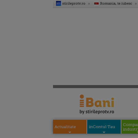
stirileprotv.ro
Romania, te iubesc
Compani
Actualitate
inContul Tau
industri