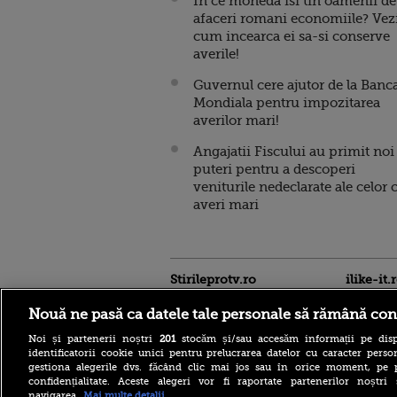
In ce moneda isi tin oamenii de
afaceri romani economiile? Vez
cum incearca ei sa-si conserve
averile!
Guvernul cere ajutor de la Banc
Mondiala pentru impozitarea
averilor mari!
Angajatii Fiscului au primit noi
puteri pentru a descoperi
veniturile nedeclarate ale celor 
averi mari
Stirileprotv.ro
ilike-it.
Nouă ne pasă ca datele tale personale să rămână con
Noi și partenerii noștri
201
stocăm și/sau accesăm informații pe disp
identificatorii cookie unici pentru prelucrarea datelor cu caracter person
gestiona alegerile dvs. făcând clic mai jos sau în orice moment, pe 
confidențialitate. Aceste alegeri vor fi raportate partenerilor noștr
navigarea.
Mai multe detalii