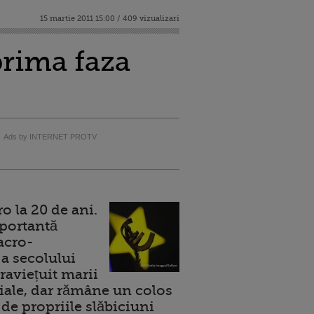
15 martie 2011 15:00 / 409 vizualizari
prima faza
Ads by INTERNET PROTV
 la 20 de ani.
portantă
acro-
a secolului
raviețuit marii
ale, dar rămâne un colos
de propriile slăbiciuni