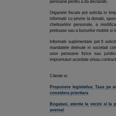
persoane pentru a da declaratii.
Organele fiscale pot solicita in tim
informatii cu privire la donatii, spo
cheltuielilor personale, a modifica
pretioase sau a bunurilor mobile si i
Informatii suplimentare pot fi solici
mandatele detinute in societati com
unor persoane fizice sau juridic
imprumuturi acordate si/sau contract
Citeste si:
Propunere legislativa: Taxa pe 
considera prioritara
Bogatasi, atentie la vecini si la p
averea!