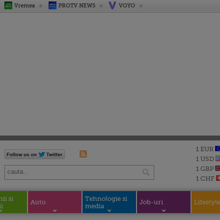
Vremea
PROTV NEWS
VOYO
1 EUR
1 USD
1 GBP
1 CHF
i si
Tehnologie si
Auto
Job-uri
Lifestyl
i
media