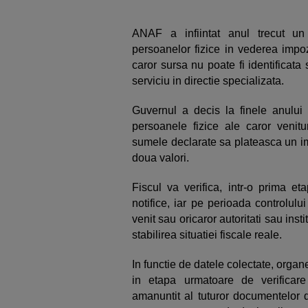
ANAF a infiintat anul trecut un
persoanelor fizice in vederea impo
caror sursa nu poate fi identificata
serviciu in directie specializata.
Guvernul a decis la finele anului 
persoanele fizice ale caror venit
sumele declarate sa plateasca un im
doua valori.
Fiscul va verifica, intr-o prima et
notifice, iar pe perioada controlului p
venit sau oricaror autoritati sau inst
stabilirea situatiei fiscale reale.
In functie de datele colectate, organe
in etapa urmatoare de verificar
amanuntit al tuturor documentelor dis