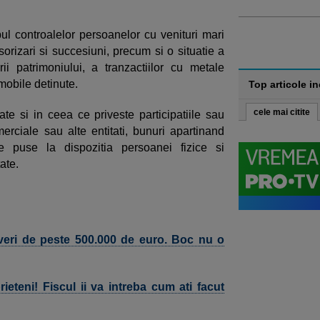
pul controalelor persoanelor cu venituri mari
nsorizari si succesiuni, precum si o situatie a
rii patrimoniului, a tranzactiilor cu metale
mobile detinute.
Top articole i
cele mai citite
tate si in ceea ce priveste participatiile sau
erciale sau alte entitati, bunuri apartinand
e puse la dispozitia persoanei fizice si
ate.
averi de peste 500.000 de euro. Boc nu o
rieteni! Fiscul ii va intreba cum ati facut