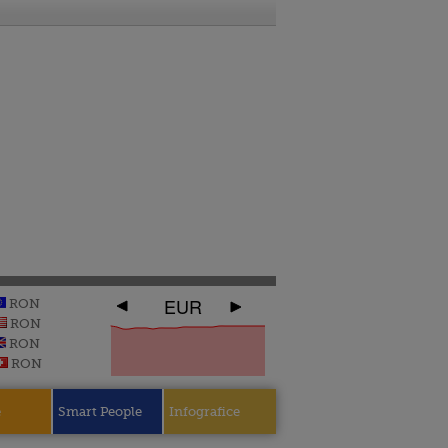
EUR
RON
RON
RON
RON
e
Smart People
Infografice