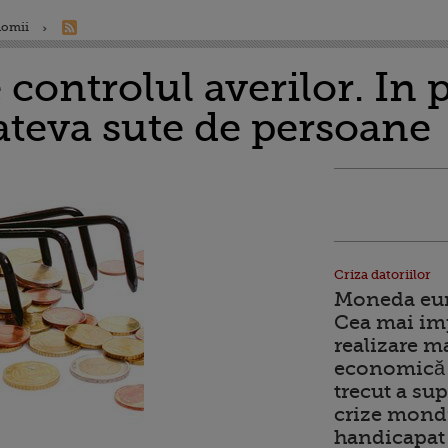
nomii
 controlul averilor. In 
ateva sute de persoane
Criza datoriilor
Moneda euro
Cea mai im
realizare m
economică 
trecut a sup
crize mondi
handicapat 