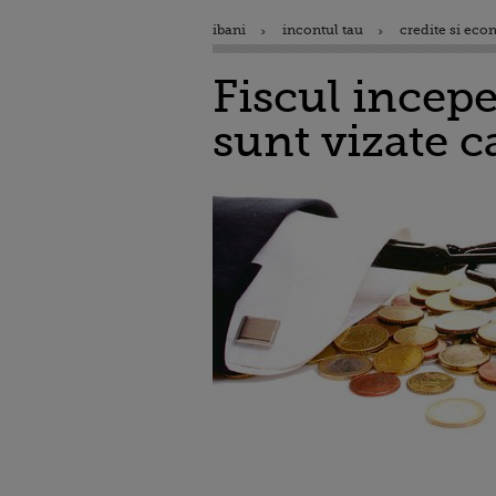
ibani
incontul tau
credite si eco
Fiscul incepe
sunt vizate c