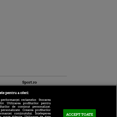
Sport.ro
ele pentru a oferi:
 performanței reclamelor. Stocarea
v. Utilizarea profilurilor pentru
ilurilor de conținut personalizat.
 personalizate. Crearea profilurilor
rmanței conținutului. Înțelegerea
ACCEPT TOATE
Adrian Mihalcea a
n surse diferite. Utilizarea de date