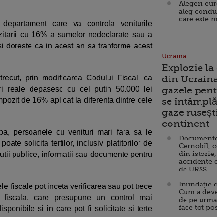
Alegeri eu
aleg condu
care este m
 departament care va controla veniturile
zitarii cu 16% a sumelor nedeclarate sau a
 si doreste ca in acest an sa tranforme acest
Ucraina
Explozie la
trecut, prin modificarea Codului Fiscal, ca
din Ucraina
uri reale depasesc cu cel putin 50.000 lei
gazele pent
pozit de 16% aplicat la diferenta dintre cele
se întâmplă 
gaze ruseșt
continent
apa, persoanele cu venituri mari fara sa le
Documente d
oate solicita tertilor, inclusiv platitorilor de
Cernobîl, c
din istorie,
itutii publice, informatii sau documente pentru
accidente 
de URSS
Inundație d
le fiscale pot inceta verificarea sau pot trece
Cum a deve
e fiscala, care presupune un control mai
de pe urma
face tot po
ponibile si in care pot fi solicitate si terte