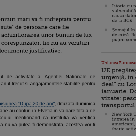
Istorie cu 
vulnerabilă
cauza dator
nituri mari va fi indreptata pentru
de la BCE
 sute" de persoane care fie
Șomajul în 
 achizitionarea unor bunuri de lux
de criză. R
puțini șom
e corespunzator, fie nu au venituri
ocumente justificative.
Uniunea Europea
UE pregăte
urgență, în
ul de activitate al Agentiei Nationale de
deal” cu Lo
anul trecut si angajamentele stabilite pentru
ianuarie. 
vizate: pesc
misiunea "După 20 de ani"
, difuzata duminica
transportul 
ne au conturi in Elvetia in valoare totala de
New York T
cului mentionand ca institutia va verifica
intrarea în
americani,
ca nu va putea fi demonstrata, acestea vor fi
foarte acti