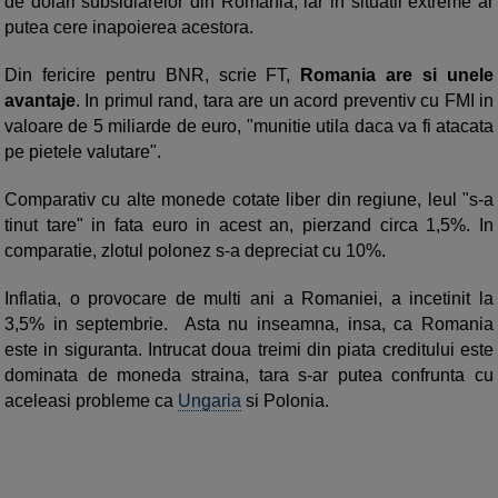
de dolari subsidiarelor din Romania, iar in situatii extreme ar
putea cere inapoierea acestora.
Din fericire pentru BNR, scrie FT,
Romania are si unele
avantaje
. In primul rand, tara are un acord preventiv cu FMI in
valoare de 5 miliarde de euro, "munitie utila daca va fi atacata
pe pietele valutare".
Comparativ cu alte monede cotate liber din regiune, leul "s-a
tinut tare" in fata euro in acest an, pierzand circa 1,5%. In
comparatie, zlotul polonez s-a depreciat cu 10%.
Inflatia, o provocare de multi ani a Romaniei, a incetinit la
3,5% in septembrie. Asta nu inseamna, insa, ca Romania
este in siguranta. Intrucat doua treimi din piata creditului este
dominata de moneda straina, tara s-ar putea confrunta cu
aceleasi probleme ca
Ungaria
si Polonia.