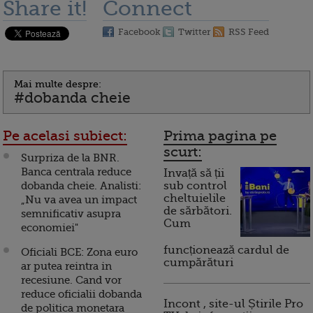
Share it!
Connect
Facebook
Twitter
RSS Feed
Mai multe despre:
#dobanda cheie
Pe acelasi subiect:
Prima pagina pe
scurt:
Surpriza de la BNR.
Banca centrala reduce
Invață să ții
dobanda cheie. Analisti:
sub control
cheltuielile
„Nu va avea un impact
de sărbători.
semnificativ asupra
Cum
economiei"
funcționează cardul de
Oficiali BCE: Zona euro
cumpărături
ar putea reintra in
recesiune. Cand vor
reduce oficialii dobanda
Incont , site-ul Știrile Pro
de politica monetara