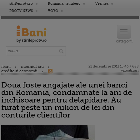
stirileprotv.ro
Romania, te iubesc
Vremea
PROTV NEWS
VOYO
ibani
incontul tau
21 decembrie 2011 15:46 / 688
vizualizari
credite si economii
Doua foste angajate ale unei banci
din Romania, condamnate la ani de
inchisoare pentru delapidare. Au
furat peste un milion de lei din
conturile clientilor