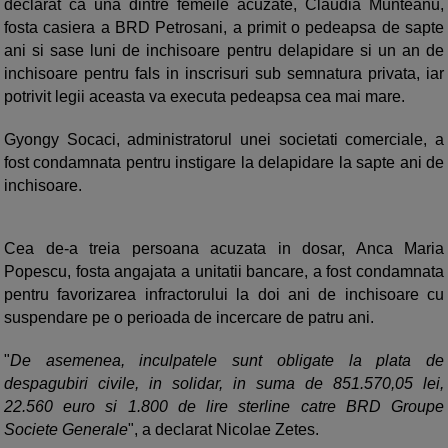
declarat ca una dintre femeile acuzate, Claudia Munteanu,
fosta casiera a BRD Petrosani, a primit o pedeapsa de sapte
ani si sase luni de inchisoare pentru delapidare si un an de
inchisoare pentru fals in inscrisuri sub semnatura privata, iar
potrivit legii aceasta va executa pedeapsa cea mai mare.
Gyongy Socaci, administratorul unei societati comerciale, a
fost condamnata pentru instigare la delapidare la sapte ani de
inchisoare.
Cea de-a treia persoana acuzata in dosar, Anca Maria
Popescu, fosta angajata a unitatii bancare, a fost condamnata
pentru favorizarea infractorului la doi ani de inchisoare cu
suspendare pe o perioada de incercare de patru ani.
"
De asemenea, inculpatele sunt obligate la plata de
despagubiri civile, in solidar, in suma de 851.570,05 lei,
22.560 euro si 1.800 de lire sterline catre BRD Groupe
Societe Generale
", a declarat Nicolae Zetes.