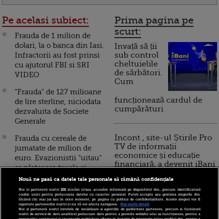
Pe acelasi subiect:
Prima pagina pe
scurt:
Frauda de 1 milion de
dolari, la o banca din Iasi.
Invață să ții
Infractorii au fost prinsi
sub control
cheltuielile
cu ajutorul FBI si SRI
de sărbători.
VIDEO
Cum
"Frauda" de 127 milioane
funcționează cardul de
de lire sterline, niciodata
cumpărături
dezvaluita de Societe
Generale
Incont , site-ul Știrile Pro
Frauda cu cereale de
TV de informații
jumatate de milion de
economice și educație
euro. Evazionistii "uitau"
financiară, a devenit iBani
sa plateasca taxele si
impozitele
Nouă ne pasă ca datele tale personale să rămână confidențiale
Noi și partenerii noștri
201
stocăm și/sau accesăm informații pe dispozitivul dvs., precum identificatorii
10 reguli pentru decizii
Nebanuite sunt caile
cookie unici pentru prelucrarea datelor cu caracter personal. Puteți accepta sau gestiona alegerile dvs.
făcând clic mai jos sau în orice moment, pe pagina cu politica de confidențialitate. Aceste alegeri vor fi
financiare inteligente
comertului in Romania.
raportate partenerilor noștri și nu vă vor afecta navigarea.
Mai multe detalii
Noi si partenerii nostri (retelele de socializare si agentiile de publicitate partenere, precum si furnizorii
Afaceri dupa gratii, cu
nostri de servicii de date analitice) prelucram date pentru a permite website-ului sa functioneze, pentru a
personaliza continutul si anunturile publicitare afisate in functie de interesele si/sau profilul dvs., pentru a