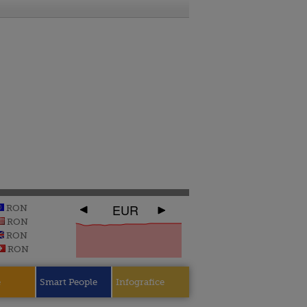
EUR
RON
RON
RON
RON
e
Smart People
Infografice