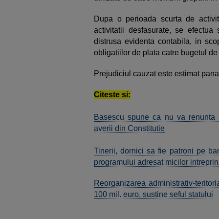
Dupa o perioada scurta de activita
activitatii desfasurate, se efectua
distrusa evidenta contabila, in scopu
obligatiilor de plata catre bugetul de 
Prejudiciul cauzat este estimat pan
Citeste si:
Basescu spune ca nu va renunta la 
averii din Constitutie
Tinerii, dornici sa fie patroni pe ban
programului adresat micilor intreprin
Reorganizarea administrativ-terito
100 mil. euro, sustine seful statului