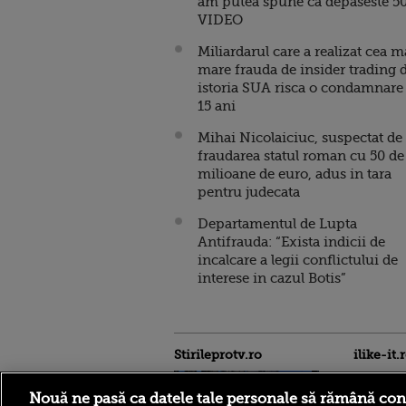
am putea spune ca depaseste 5
VIDEO
Miliardarul care a realizat cea m
mare frauda de insider trading 
istoria SUA risca o condamnare
15 ani
Mihai Nicolaiciuc, suspectat de
fraudarea statul roman cu 50 de
milioane de euro, adus in tara
pentru judecata
Departamentul de Lupta
Antifrauda: “Exista indicii de
incalcare a legii conflictului de
interese in cazul Botis”
Stirileprotv.ro
ilike-it.
Nouă ne pasă ca datele tale personale să rămână con