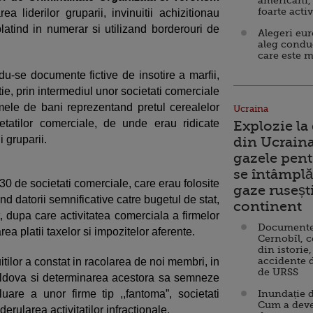
americani,
foarte acti
liderilor gruparii, invinuitii achizitionau
platind in numerar si utilizand borderouri de
Alegeri eu
aleg condu
care este m
du-se documente fictive de insotire a marfii,
tie, prin intermediul unor societati comerciale
sumele de bani reprezentand pretul cerealelor
Ucraina
ietatilor comerciale, de unde erau ridicate
Explozie la
 gruparii.
din Ucraina
gazele pent
se întâmplă 
 30 de societati comerciale, care erau folosite
gaze ruseșt
d datorii semnificative catre bugetul de stat,
continent
, dupa care activitatea comerciala a firmelor
Documente d
rea platii taxelor si impozitelor aferente.
Cernobîl, c
din istorie,
accidente 
itilor a constat in racolarea de noi membri, in
de URSS
oldova si determinarea acestora sa semneze
uare a unor firme tip ,,fantoma”, societati
Inundație d
Cum a deve
derularea activitatilor infractionale.