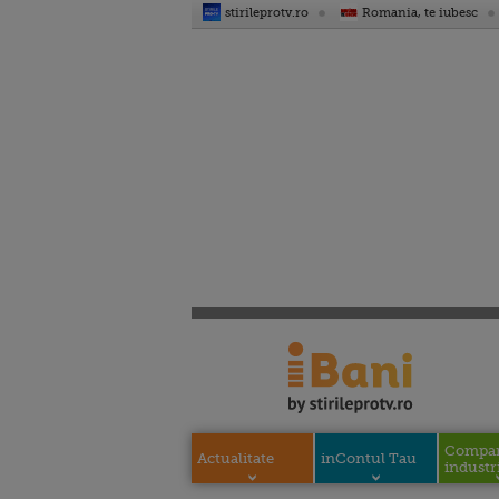
stirileprotv.ro
Romania, te iubesc
Compani
Actualitate
inContul Tau
industri