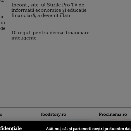
0%
Incont , site-ul Știrile Pro TV de
informații economice și educație
financiară, a devenit iBani
ai
din
 de
10 reguli pentru decizii financiare
inteligente
ro
foodstory.ro
Procinema.ro
fidențiale
Atât noi, cât și partenerii noștri prelucrăm dat