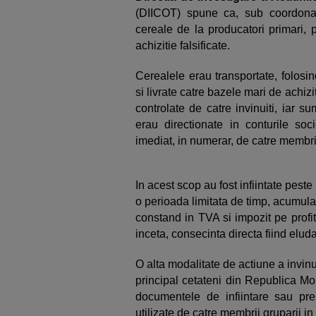
(DIICOT) spune ca, sub coordonarea 
cereale de la producatori primari, 
achizitie falsificate.
Cerealele erau transportate, folosin
si livrate catre bazele mari de achizi
controlate de catre invinuiti, iar 
erau directionate in conturile soc
imediat, in numerar, de catre membrii
In acest scop au fost infiintate peste
o perioada limitata de timp, acumulan
constand in TVA si impozit pe profit
inceta, consecinta directa fiind eluda
O alta modalitate de actiune a invinu
principal cetateni din Republica M
documentele de infiintare sau prel
utilizate de catre membrii gruparii in 