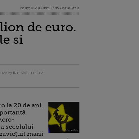
22 iunie 2011 09:15 / 953 vizualizari
lion de euro.
le si
Ads by INTERNET PROTV
 la 20 de ani.
portantă
acro-
a secolului
raviețuit marii