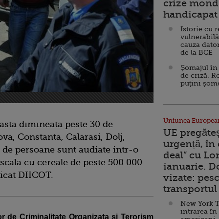
crize mondi
handicapat 
Istorie cu 
vulnerabilă
cauza dator
de la BCE
Șomajul în 
de criză. R
puțini șom
Uniunea Europea
asta dimineata peste 30 de
UE pregăte
va, Constanta, Calarasi, Dolj,
urgență, în
 de persoane sunt audiate intr-o
deal” cu Lo
scala cu cereale de peste 500.000
ianuarie. 
icat DIICOT.
vizate: pesc
transportul 
New York T
intrarea în
or de Criminalitate Organizata si Terorism