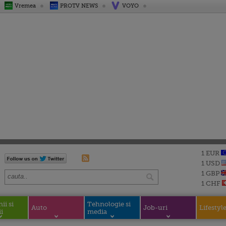
Vremea
PROTV NEWS
VOYO
1 EUR
1 USD
1 GBP
1 CHF
i si
Tehnologie si
Auto
Job-uri
Lifestyl
i
media