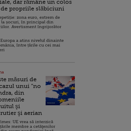
ale, dar rămâne un colos
de propriile slăbiciuni
repetiție: zona euro, extrem de
 la șocuri, în principal din
iilor. Avertisment îngrijorător
Europa a atins nivelul dinainte
omânia, între țările cu cei mai
eri
na
ște măsuri de
 cazul unui ”no
ndra, din
Domeniile
uitul şi
rutier şi aerian
imes: UE vrea să interzică
 țările membre a cetăţenilor