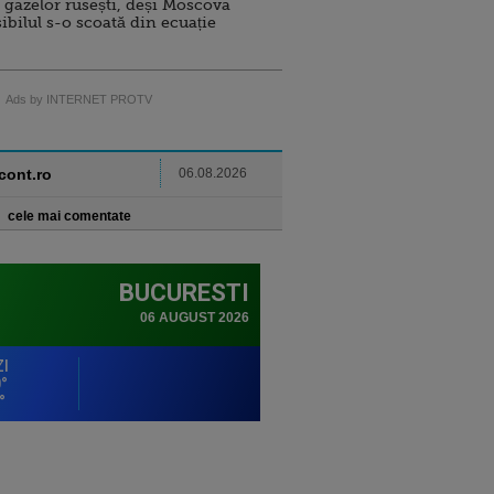
 gazelor rusești, deși Moscova
sibilul s-o scoată din ecuație
Ads by INTERNET PROTV
ncont.ro
06.08.2026
cele mai comentate