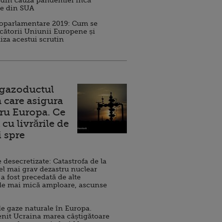
 din cauza pandemiei încă
ve din SUA
roparlamentare 2019: Cum se
cătorii Uniunii Europene și
iza acestui scrutin
 gazoductul
 care asigura
ru Europa. Ce
cu livrările de
i spre
esecretizate: Catastrofa de la
el mai grav dezastru nuclear
 a fost precedată de alte
de mai mică amploare, ascunse
e gaze naturale în Europa.
nit Ucraina marea câștigătoare