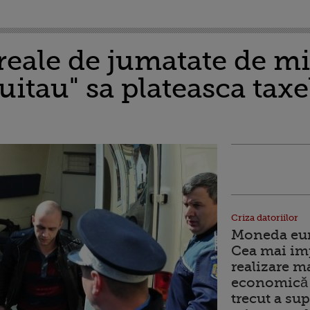
reale de jumatate de mi
uitau" sa plateasca taxe
Criza datoriilor
Moneda euro
Cea mai im
realizare m
economică 
trecut a sup