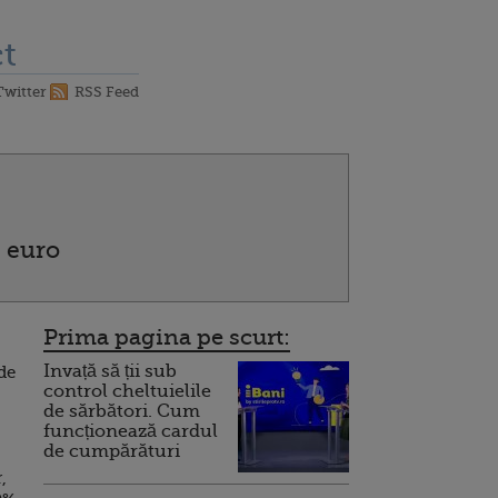
t
Twitter
RSS Feed
 euro
Prima pagina pe scurt:
Invață să ții sub
de
control cheltuielile
de sărbători. Cum
funcționează cardul
de cumpărături
,