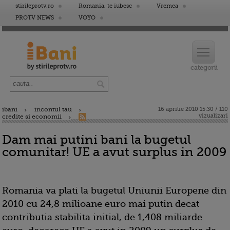
stirileprotv.ro
Romania, te iubesc
Vremea
PROTV NEWS
VOYO
ibani
incontul tau
16 aprilie 2010 15:30 / 110
vizualizari
credite si economii
Dam mai putini bani la bugetul
comunitar! UE a avut surplus in 2009
Romania va plati la bugetul Uniunii Europene din
2010 cu 24,8 milioane euro mai putin decat
contributia stabilita initial, de 1,408 miliarde