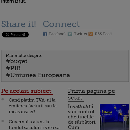
Intern Brut
.
Share it!
Connect
Facebook
Twitter
RSS Feed
Mai multe despre:
#buget
#PIB
#Uniunea Europeana
Pe acelasi subiect:
Prima pagina pe
scurt:
Cand platim TVA-ul la
emiterea facturii sau la
Invață să ții
incasarea ei?
sub control
cheltuielile
Guvernul a ajuns la
de sărbători.
Cum
fundul sacului si vrea sa