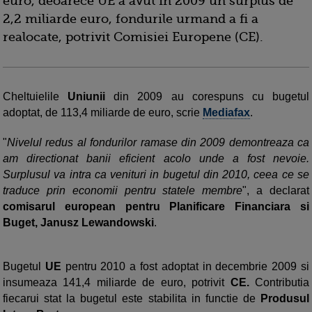
euro, deoarece UE a avut in 2009 un surplus de
2,2 miliarde euro, fondurile urmand a fi a
realocate, potrivit Comisiei Europene (CE).
Cheltuielile
Uniunii
din 2009 au corespuns cu bugetul
adoptat, de 113,4 miliarde de euro, scrie
Mediafax
.
"
Nivelul redus al fondurilor ramase din 2009 demontreaza ca
am directionat banii eficient acolo unde a fost nevoie.
Surplusul va intra ca venituri in bugetul din 2010, ceea ce se
traduce prin economii pentru statele membre
", a declarat
comisarul european pentru Planificare Financiara si
Buget, Janusz Lewandowski
.
Bugetul
UE
pentru 2010 a fost adoptat in decembrie 2009 si
insumeaza 141,4 miliarde de euro, potrivit
CE.
Contributia
fiecarui stat la bugetul este stabilita in functie de
Produsul