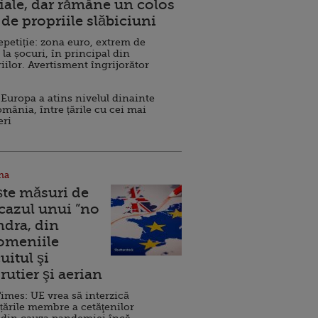
ale, dar rămâne un colos
de propriile slăbiciuni
repetiție: zona euro, extrem de
 la șocuri, în principal din
iilor. Avertisment îngrijorător
Europa a atins nivelul dinainte
omânia, între țările cu cei mai
eri
na
ște măsuri de
 cazul unui ”no
ndra, din
Domeniile
uitul şi
rutier şi aerian
imes: UE vrea să interzică
 țările membre a cetăţenilor