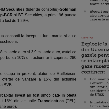
americani,
foarte acti
-IB Securities
(lider de consortiu)
-Goldman
Alegeri eu
oup-BCR
si BT Securities, a primit 96 puncte
aleg condu
care este m
t a fost de 1,39%.
a consortii la inceputul lunii martie si au o
Ucraina
deschiderii.
Explozie la
din Ucraina
8 miliarde euro si 3,9 miliarde euro, astfel ca
gazele pent
pe bursa 10% din actiuni ar fi cuprinsa 280
se întâmplă 
gaze ruseșt
continent
e ocupa in prezent, alaturi de Raiffeiesen
a ofertei de vanzare a 15% din actiunile
Documente d
Cernobîl, c
 la BVB.
din istorie,
accidente 
de URSS
rcapital Invest au fost umoplicate in oferta
dut 15% din actiunile
Transelectrica
(TEL),
Inundație d
Cum a deve
ane euro).