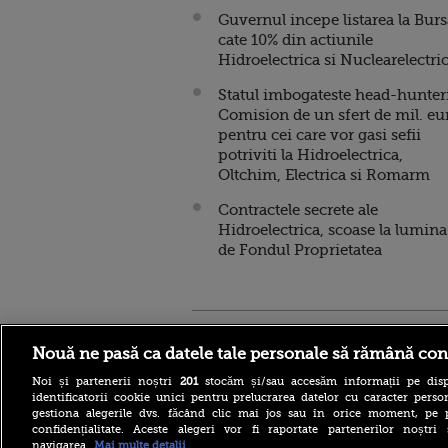
Guvernul incepe listarea la Burs
cate 10% din actiunile
Hidroelectrica si Nuclearelectri
Statul imbogateste head-hunteri
Comision de un sfert de mil. eu
pentru cei care vor gasi sefii
potriviti la Hidroelectrica,
Oltchim, Electrica si Romarm
Contractele secrete ale
Hidroelectrica, scoase la lumina
de Fondul Proprietatea
Stirileprotv.ro
ilike-it.
Nouă ne pasă ca datele tale personale să rămână con
Noi și partenerii noștri
201
stocăm și/sau accesăm informații pe disp
identificatorii cookie unici pentru prelucrarea datelor cu caracter person
gestiona alegerile dvs. făcând clic mai jos sau în orice moment, pe 
confidențialitate. Aceste alegeri vor fi raportate partenerilor noștr
navigarea.
Mai multe detalii