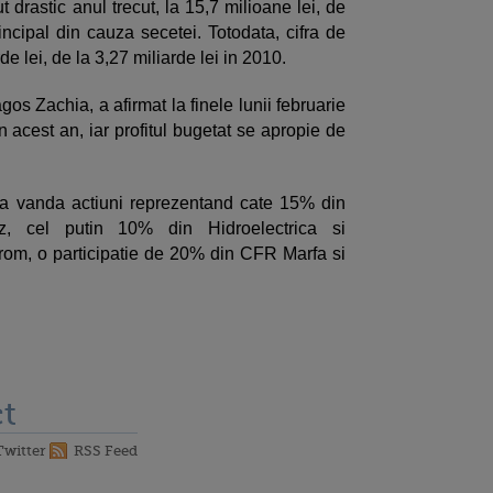
t drastic anul trecut, la 15,7 milioane lei, de
incipal din cauza secetei. Totodata, cifra de
de lei, de la 3,27 miliarde lei in 2010.
os Zachia, a afirmat la finele lunii februarie
n acest an, iar profitul bugetat se apropie de
sa vanda actiuni reprezentand cate 15% din
az, cel putin 10% din Hidroelectrica si
om, o participatie de 20% din CFR Marfa si
t
Twitter
RSS Feed