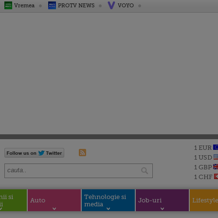
Vremea
PROTV NEWS
VOYO
1 EUR
1 USD
1 GBP
1 CHF
i si
Tehnologie si
Auto
Job-uri
Lifestyl
i
media