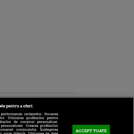
Sport.ro
ele pentru a oferi:
 performanței reclamelor. Stocarea
v. Utilizarea profilurilor pentru
ilurilor de conținut personalizat.
 personalizate. Crearea profilurilor
rmanței conținutului. Înțelegerea
ACCEPT TOATE
n surse diferite. Utilizarea de date