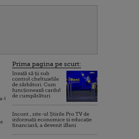
Prima pagina pe scurt:
Invață să ții sub
control cheltuielile
de sărbători. Cum
funcționează cardul
de cumpărături
a-l
Incont , site-ul Știrile Pro TV de
informații economice și educație
de
financiară, a devenit iBani