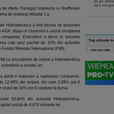
de pe urma
face tot po
a de oferta Transgaz impreuna cu Raiffeisen
 ceha de brokeraj Wood& Co.
ate Hidroelectrica a fost decisa de actionarii
, in AGA, dupa ce Guvernul a avizat inceperea
 companiei. Executivul a decis in ianuarie
Top articole i
area cate unui pachet de 10% din actiunile
u Fondul Monetar International (FMI).
cele mai citite
MI ca procedurile de listare a Hidroelectrica
ii octombrie a acestui an.
ata printr-o majorare a capitalului companiei.
e 12,49% din actiuni, din care 2,49% pot fi
r restul de 10% vor fi vandute la bursa.
zent 19,94% din actiunile Hidroelectrica.
apital social de 4,474 miliarde lei.