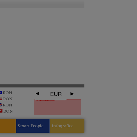
EUR
RON
RON
RON
RON
e
Smart People
Infografice