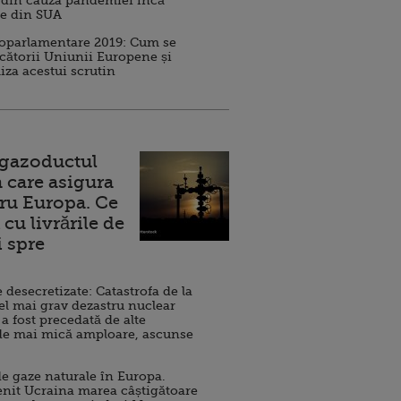
 din cauza pandemiei încă
ve din SUA
roparlamentare 2019: Cum se
cătorii Uniunii Europene și
iza acestui scrutin
 gazoductul
 care asigura
ru Europa. Ce
cu livrările de
i spre
esecretizate: Catastrofa de la
el mai grav dezastru nuclear
 a fost precedată de alte
de mai mică amploare, ascunse
e gaze naturale în Europa.
nit Ucraina marea câștigătoare