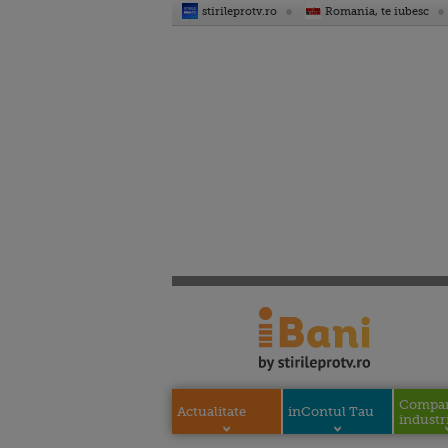
stirileprotv.ro
Romania, te iubesc
Compani
Actualitate
inContul Tau
industri