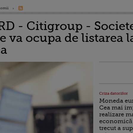
nomii
RD - Citigroup - Societ
se va ocupa de listarea l
ca
Criza datoriilor
Moneda euro
Cea mai im
realizare m
economică 
trecut a sup