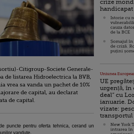
crize mondi
handicapat 
Istorie cu 
vulnerabilă
cauza dator
de la BCE
Șomajul în 
de criză. R
puțini șom
sortiu)-Citigroup-Societe Generale-
Uniunea Europea
a de listarea Hidroelectrica la BVB,
UE pregăte
ia vrea sa vanda un pachet de 10%
urgență, în
ajorare de capital, au declarat
deal” cu Lo
ta de capital.
ianuarie. 
vizate: pesc
transportul 
New York T
 de puncte pentru oferta tehnica, cerand un
intrarea în
unilor vandute.