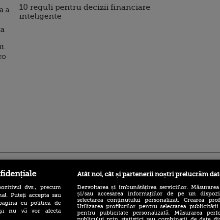
10 reguli pentru decizii financiare
a a
inteligente
ca
i.
ro
ro
foodstory.ro
Procinema.ro
fidențiale
Atât noi, cât și partenerii noștri prelucrăm dat
ozitivul dvs., precum
Dezvoltarea și îmbunătățirea serviciilor. Măsurarea
și/sau accesarea informațiilor de pe un dispoziti
al. Puteți accepta sau
selectarea conținutului personalizat. Crearea prof
pagina cu politica de
Utilizarea profilurilor pentru selectarea publicității
i și nu vă vor afecta
pentru publicitate personalizată. Măsurarea perfo
publicului prin statistici sau combinații de date di