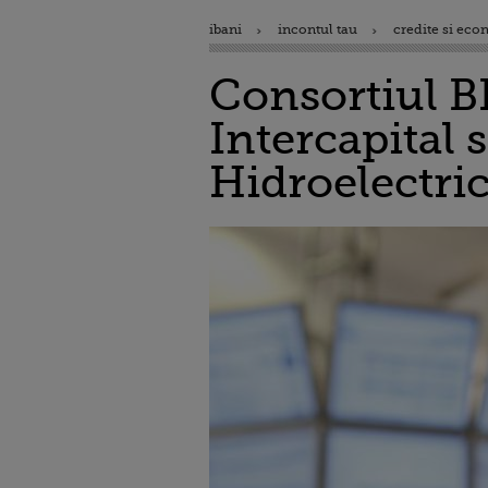
ibani
incontul tau
credite si eco
Consortiul B
Intercapital 
Hidroelectri