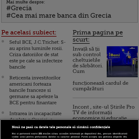
Mai multe despre:
#Grecia
#Cea mai mare banca din Grecia
Pe acelasi subiect:
Prima pagina pe
scurt:
Seful BCE, J.C.Trichet: S-
au aprins luminile rosii.
Invață să ții
Criza datoriilor de stat
sub control
cheltuielile
este pe cale sa infecteze
de sărbători.
bancile
Cum
Reticenta investitorilor
funcționează cardul de
americani forteaza
cumpărături
bancile franceze si
germane sa apeleze la
BCE pentru finantare
Incont , site-ul Știrile Pro
TV de informații
Intrarea in incapacitate
economice și educație
de plata a Greciei, o
financiară, a devenit iBani
catastrofa pentru banci.
Nouă ne pasă ca datele tale personale să rămână confidențiale
Leul si euro s-au
Noi și partenerii noștri
201
stocăm și/sau accesăm informații pe dispozitivul dvs., precum identificatorii
cookie unici pentru prelucrarea datelor cu caracter personal. Puteți accepta sau gestiona alegerile dvs.
depreciat azi, dupa