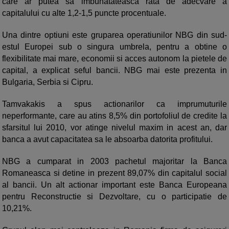
care ar putea sa imbunatateasca rata de adecvare a
capitalului cu alte 1,2-1,5 puncte procentuale.
Una dintre optiuni este gruparea operatiunilor NBG din sud-
estul Europei sub o singura umbrela, pentru a obtine o
flexibilitate mai mare, economii si acces autonom la pietele de
capital, a explicat seful bancii. NBG mai este prezenta in
Bulgaria, Serbia si Cipru.
Tamvakakis a spus actionarilor ca imprumuturile
neperformante, care au atins 8,5% din portofoliul de credite la
sfarsitul lui 2010, vor atinge nivelul maxim in acest an, dar
banca a avut capacitatea sa le absoarba datorita profitului.
NBG a cumparat in 2003 pachetul majoritar la Banca
Romaneasca si detine in prezent 89,07% din capitalul social
al bancii. Un alt actionar important este Banca Europeana
pentru Reconstructie si Dezvoltare, cu o participatie de
10,21%.