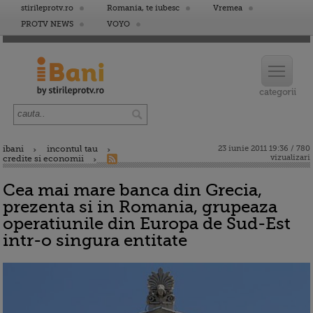
stirileprotv.ro
Romania, te iubesc
Vremea
PROTV NEWS
VOYO
ibani
incontul tau
23 iunie 2011 19:36 / 780
vizualizari
credite si economii
Cea mai mare banca din Grecia,
prezenta si in Romania, grupeaza
operatiunile din Europa de Sud-Est
intr-o singura entitate