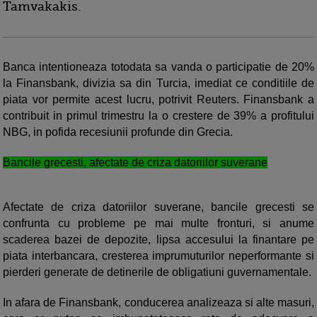
Tamvakakis.
Banca intentioneaza totodata sa vanda o participatie de 20%
la Finansbank, divizia sa din Turcia, imediat ce conditiile de
piata vor permite acest lucru, potrivit Reuters. Finansbank a
contribuit in primul trimestru la o crestere de 39% a profitului
NBG, in pofida recesiunii profunde din Grecia.
Bancile grecesti, afectate de criza datoriilor suverane
Afectate de criza datoriilor suverane, bancile grecesti se
confrunta cu probleme pe mai multe fronturi, si anume
scaderea bazei de depozite, lipsa accesului la finantare pe
piata interbancara, cresterea imprumuturilor neperformante si
pierderi generate de detinerile de obligatiuni guvernamentale.
In afara de Finansbank, conducerea analizeaza si alte masuri,