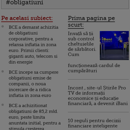
#obligatiuni
Pe acelasi subiect:
Prima pagina pe
scurt:
BCE a demarat achizitia
de obligatiuni
Invață să ții
corporative, pentru a
sub control
cheltuielile
relansa inflatia in zona
de sărbători.
euro. Primii clienti:
Cum
giganti auto, telecom si
din energie
funcționează cardul de
cumpărături
BCE incepe sa cumpere
obligatiuni emise de
companii, o noua
Incont , site-ul Știrile Pro
incercare de a ridica
TV de informații
inflatia in zona euro
economice și educație
financiară, a devenit iBani
BCE a achizitionat
obligatiuni de 85,2 mld.
euro, peste limita
10 reguli pentru decizii
anuntata initial, pentru a
financiare inteligente
stimula cresterea