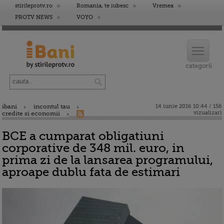
stirileprotv.ro
Romania, te iubesc
Vremea
PROTV NEWS
VOYO
ibani
incontul tau
14 iunie 2016 10:44 / 156
vizualizari
credite si economii
BCE a cumparat obligatiuni
corporative de 348 mil. euro, in
prima zi de la lansarea programului,
aproape dublu fata de estimari