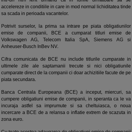
accelereze in conditiile in care in mod normal lichiditatea tinde
sa scada in perioada vacantelor.
Potrivit surselor, la prima sa intrare pe piata obligatiunilor
emise de companii, BCE a cumparat titluri emise de
Volkswagen AG, Telecom Italia SpA, Siemens AG si
Anheuser-Busch InBev NV.
Cifra comunicata de BCE nu include titlurile cumparate in
ultimele zile ale saptamanii trecute si nici obligatiunile
cumparate direct de la companii ci doar achizitiile facute de pe
piata secundara.
Banca Centrala Europeana (BCE) a inceput, miercuri, sa
cumpere obligatiuni emise de companii, in speranta ca le va
incuraja astfel sa imprumute si sa cheltuiasca, o noua
incercare a BCE de a relansa o inflatie extrem de scazuta in
zona euro.
Cu toate acestea adaugarea de obligatiuni emise de companii