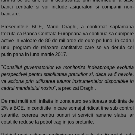
banci centrale si vor include asiguratori si companii non-
bancare.
Presedintele BCE, Mario Draghi, a confirmat saptamana
trecuta ca Banca Centrala Europeana va continua sa cumpere
active in valoare de 80 de miliarde de euro pe luna, in cadrul
unui program de relaxare cantitativa care se va derula cel
putin pana in luna martie 2017.
"
Consiliul guvernatorilor va monitoriza indeaproape evolutia
perspectivei pentru stabilitatea preturilor si, daca va fi nevoie,
va actiona prin utilizarea tuturor instrumentelor disponibile in
cadrul mandatului nostru
", a precizat Draghi.
De mai multi ani, inflatia in zona euro se situeaza sub tinta de
2% a BCE, in conditiile in care somajul ridicat tine sub control
salariile, cererea pentru bunuri si servicii ramane slaba iar
cotatiile reduse la petrol trag in jos preturile.
Potrivit unei estimari preliminare publicate de Eurostat, rata