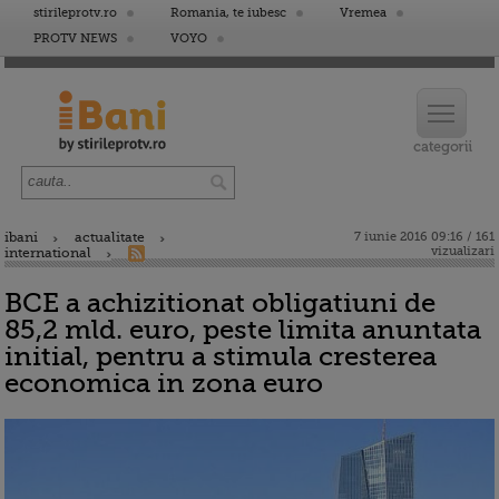
stirileprotv.ro
Romania, te iubesc
Vremea
PROTV NEWS
VOYO
ibani
actualitate
7 iunie 2016 09:16 / 161
vizualizari
international
BCE a achizitionat obligatiuni de
85,2 mld. euro, peste limita anuntata
initial, pentru a stimula cresterea
economica in zona euro