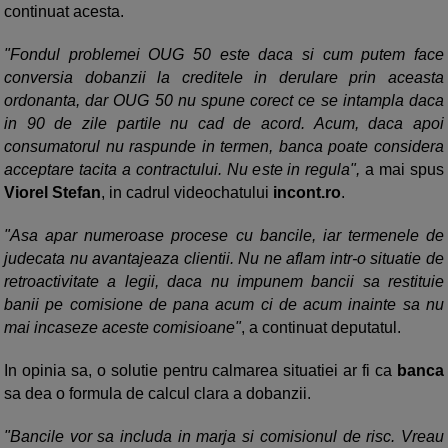
continuat acesta.
"Fondul problemei OUG 50 este daca si cum putem face
conversia dobanzii la creditele in derulare prin aceasta
ordonanta, dar OUG 50 nu spune corect ce se intampla daca
in 90 de zile partile nu cad de acord. Acum, daca apoi
consumatorul nu raspunde in termen, banca poate considera
acceptare tacita a contractului. Nu este in regula",
a mai spus
Viorel Stefan
, in cadrul videochatului
incont.ro
.
"Asa apar numeroase procese cu bancile, iar termenele de
judecata nu avantajeaza clientii. Nu ne aflam intr-o situatie de
retroactivitate a legii, daca nu impunem bancii sa restituie
banii pe comisione de pana acum ci de acum inainte sa nu
mai incaseze aceste comisioane"
, a continuat deputatul.
In opinia sa, o solutie pentru calmarea situatiei ar fi ca
banca
sa dea o formula de calcul clara a dobanzii.
"Bancile vor sa includa in marja si comisionul de risc. Vreau