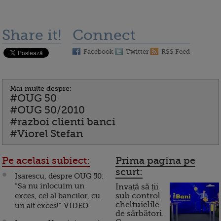
Share it!
Connect
Facebook
Twitter
RSS Feed
Mai multe despre:
#OUG 50
#OUG 50/2010
#razboi clienti banci
#Viorel Stefan
Pe acelasi subiect:
Prima pagina pe
scurt:
Isarescu, despre OUG 50:
“Sa nu inlocuim un
Invață să ții
exces, cel al bancilor, cu
sub control
cheltuielile
un alt exces!” VIDEO
de sărbători.