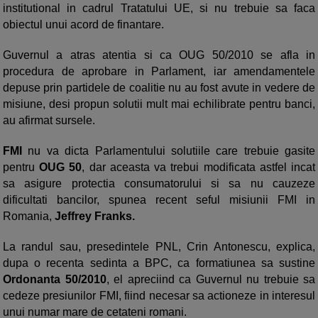
institutional in cadrul Tratatului UE, si nu trebuie sa faca
obiectul unui acord de finantare.
Guvernul a atras atentia si ca OUG 50/2010 se afla in
procedura de aprobare in Parlament, iar amendamentele
depuse prin partidele de coalitie nu au fost avute in vedere de
misiune, desi propun solutii mult mai echilibrate pentru banci,
au afirmat sursele.
FMI
nu va dicta Parlamentului solutiile care trebuie gasite
pentru
OUG 50
, dar aceasta va trebui modificata astfel incat
sa asigure protectia consumatorului si sa nu cauzeze
dificultati bancilor, spunea recent seful misiunii FMI in
Romania,
Jeffrey Franks.
La randul sau, presedintele PNL, Crin Antonescu, explica,
dupa o recenta sedinta a BPC, ca formatiunea sa sustine
Ordonanta 50/2010
, el apreciind ca Guvernul nu trebuie sa
cedeze presiunilor FMI, fiind necesar sa actioneze in interesul
unui numar mare de cetateni romani.