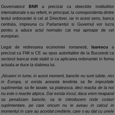
Guvernatorul
BNR
a precizat ca obiectiile institutiilor
internationale s-au referit, in principal, la corespondenta dintre
textul ordonantei si cel al Directivei, iar in acest sens, banca
centrala, impreuna cu Parlamentul si Guvernul vor lucra
pentru a aduce actul normativ cat mai aproape de cel
european.
Legat de redresarea economiei romanesti,
Isarescu
a
precizat ca FMI si CE au spus autoritatilor de la Bucuresti ca
sectorul bancar este stabil si ca aplicarea ordonantei in forma
actuala ar duce la slabirea lui.
„
Nicaieri in lume, in acest moment, bancile nu sunt iubite, nici
in Europa, si exista aceasta tendinta sa fie impozitate
suplimentar, sa fie taxate, sa plateasca, deci reactia de la noi
nu este o reactie atipica. Dar exista riscul, daca vrem neaparat
sa penalizam bancile, sa le introducem niste costuri
suplimentare, pe care oricum nu le aveau in calcul in
momentul in care au acordat creditele, care s-au dat cu unele