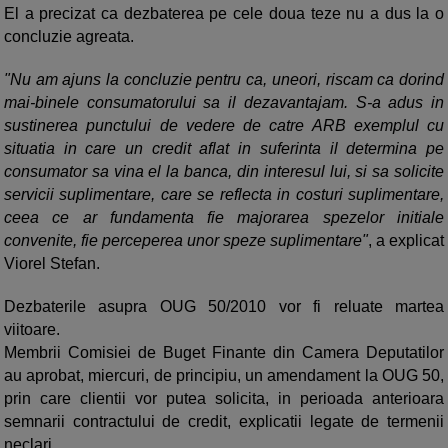
El a precizat ca dezbaterea pe cele doua teze nu a dus la o
concluzie agreata.
"Nu am ajuns la concluzie pentru ca, uneori, riscam ca dorind
mai-binele consumatorului sa il dezavantajam. S-a adus in
sustinerea punctului de vedere de catre ARB exemplul cu
situatia in care un credit aflat in suferinta il determina pe
consumator sa vina el la banca, din interesul lui, si sa solicite
servicii suplimentare, care se reflecta in costuri suplimentare,
ceea ce ar fundamenta fie majorarea spezelor initiale
convenite, fie perceperea unor speze suplimentare"
, a explicat
Viorel Stefan.
Dezbaterile asupra OUG 50/2010 vor fi reluate martea
viitoare.
Membrii Comisiei de Buget Finante din Camera Deputatilor
au aprobat, miercuri, de principiu, un amendament la OUG 50,
prin care clientii vor putea solicita, in perioada anterioara
semnarii contractului de credit, explicatii legate de termenii
neclari.