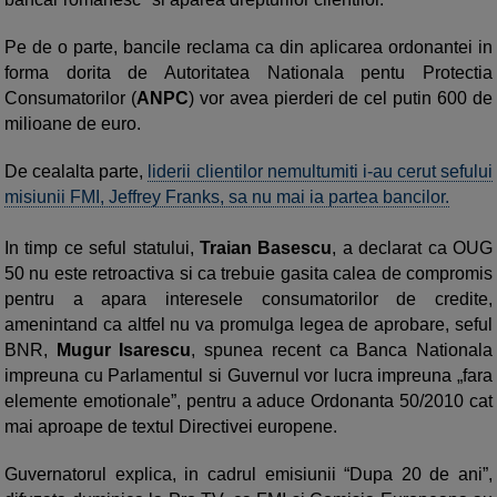
Pe de o parte, bancile reclama ca din aplicarea ordonantei in
forma dorita de Autoritatea Nationala pentu Protectia
Consumatorilor (
ANPC
) vor avea pierderi de cel putin 600 de
milioane de euro.
De cealalta parte,
liderii clientilor nemultumiti i-au cerut sefului
misiunii FMI, Jeffrey Franks, sa nu mai ia partea bancilor.
In timp ce seful statului,
Traian Basescu
, a declarat ca OUG
50 nu este retroactiva si ca trebuie gasita calea de compromis
pentru a apara interesele consumatorilor de credite,
amenintand ca altfel nu va promulga legea de aprobare, seful
BNR,
Mugur Isarescu
, spunea recent ca Banca Nationala
impreuna cu Parlamentul si Guvernul vor lucra impreuna „fara
elemente emotionale”, pentru a aduce Ordonanta 50/2010 cat
mai aproape de textul Directivei europene.
Guvernatorul explica, in cadrul emisiunii “Dupa 20 de ani”,