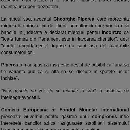
inaintea inceperii dezbaterii.
La randul sau, avocatul
Gheorghe Piperea
, care reprezinta
interesele catorva mii de clienti nemultumiti care vor sa dea
bancile in judecata a declarat miercuri pentru
incont.ro
ca
"toata lumea din Parlament este in favoarea clientilor", desi
"unele amendamente depuse nu sunt asa de favorabile
consumatorilor".
Piperea
a mai spus ca insa este destul de posibil ca "una sa
fie varianta publica si alta sa se discute in spatele usilor
inchise".
"Nici bancile nu vor sta cu mainile in san",
a lasat sa se
inteleaga avocatul.
Comisia Europeana si Fondul Monetar International
preseaza Guvernul pentru gasirea unui
compromis
intre
interesele bancilor adica "asigurarea stabilitatii sistemului
bancar romanesc" si aparea drepturilor clientilor.