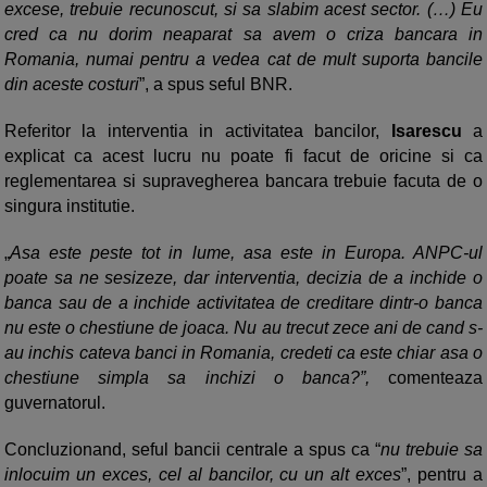
excese, trebuie recunoscut, si sa slabim acest sector. (…) Eu
cred ca nu dorim neaparat sa avem o criza bancara in
Romania, numai pentru a vedea cat de mult suporta bancile
din aceste costuri
”, a spus seful BNR.
Referitor la interventia in activitatea bancilor,
Isarescu
a
explicat ca acest lucru nu poate fi facut de oricine si ca
reglementarea si supravegherea bancara trebuie facuta de o
singura institutie.
„
Asa este peste tot in lume, asa este in Europa. ANPC-ul
poate sa ne sesizeze, dar interventia, decizia de a inchide o
banca sau de a inchide activitatea de creditare dintr-o banca
nu este o chestiune de joaca. Nu au trecut zece ani de cand s-
au inchis cateva banci in Romania, credeti ca este chiar asa o
chestiune simpla sa inchizi o banca?”,
comenteaza
guvernatorul.
Concluzionand, seful bancii centrale a spus ca “
nu trebuie sa
inlocuim un exces, cel al bancilor, cu un alt exces
”, pentru a