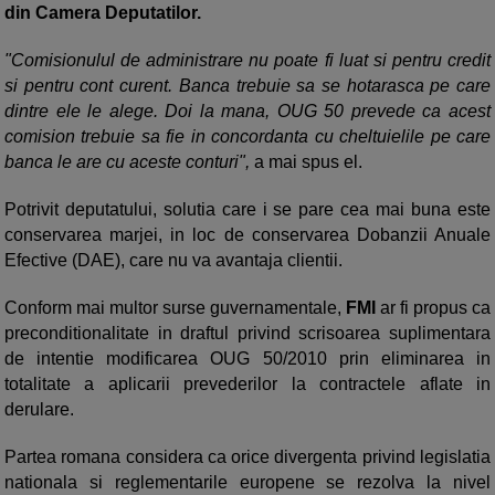
din Camera Deputatilor.
"Comisionulul de administrare nu poate fi luat si pentru credit
si pentru cont curent. Banca trebuie sa se hotarasca pe care
dintre ele le alege. Doi la mana, OUG 50 prevede ca acest
comision trebuie sa fie in concordanta cu cheltuielile pe care
banca le are cu aceste conturi",
a mai spus el.
Potrivit deputatului, solutia care i se pare cea mai buna este
conservarea marjei, in loc de conservarea Dobanzii Anuale
Efective (DAE), care nu va avantaja clientii.
Conform mai multor surse guvernamentale,
FMI
ar fi propus ca
preconditionalitate in draftul privind scrisoarea suplimentara
de intentie modificarea OUG 50/2010 prin eliminarea in
totalitate a aplicarii prevederilor la contractele aflate in
derulare.
Partea romana considera ca orice divergenta privind legislatia
nationala si reglementarile europene se rezolva la nivel