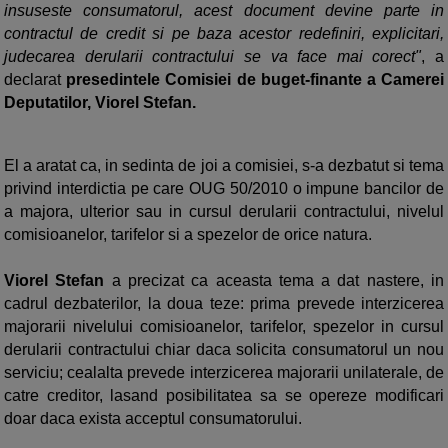
insuseste consumatorul, acest document devine parte in
contractul de credit si pe baza acestor redefiniri, explicitari,
judecarea derularii contractului se va face mai corect"
, a
declarat
presedintele Comisiei de buget-finante a Camerei
Deputatilor, Viorel Stefan.
El a aratat ca, in sedinta de joi a comisiei, s-a dezbatut si tema
privind interdictia pe care OUG 50/2010 o impune bancilor de
a majora, ulterior sau in cursul derularii contractului, nivelul
comisioanelor, tarifelor si a spezelor de orice natura.
Viorel Stefan
a precizat ca aceasta tema a dat nastere, in
cadrul dezbaterilor, la doua teze: prima prevede interzicerea
majorarii nivelului comisioanelor, tarifelor, spezelor in cursul
derularii contractului chiar daca solicita consumatorul un nou
serviciu; cealalta prevede interzicerea majorarii unilaterale, de
catre creditor, lasand posibilitatea sa se opereze modificari
doar daca exista acceptul consumatorului.