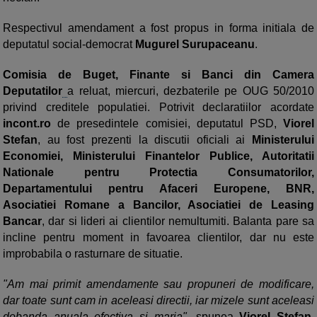
Respectivul amendament a fost propus in forma initiala de
deputatul social-democrat
Mugurel Surupaceanu
.
Comisia de Buget, Finante si Banci din Camera
Deputatilor
a reluat, miercuri, dezbaterile pe OUG 50/2010
privind creditele populatiei. Potrivit declaratiilor acordate
incont.ro
de presedintele comisiei, deputatul PSD,
Viorel
Stefan
, au fost prezenti la discutii oficiali ai
Ministerului
Economiei, Ministerului Finantelor Publice, Autoritatii
Nationale pentru Protectia Consumatorilor,
Departamentului pentru Afaceri Europene, BNR,
Asociatiei Romane a Bancilor, Asociatiei de Leasing
Bancar
, dar si lideri ai clientilor nemultumiti. Balanta pare sa
incline pentru moment in favoarea clientilor, dar nu este
improbabila o rasturnare de situatie.
"Am mai primit amendamente sau propuneri de modificare,
dar toate sunt cam in aceleasi directii, iar mizele sunt aceleasi
dobanda anuala efectiva si marja",
spunea
Viorel Stefan,