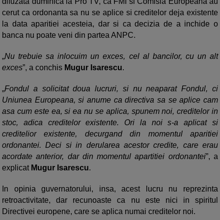
difuzata duminica la Pro TV, ca FMI si Comisia Europeana au
cerut ca ordonanta sa nu se aplice si creditelor deja existente
la data aparitiei acesteia, dar si ca decizia de a inchide o
banca nu poate veni din partea ANPC.
„
Nu trebuie sa inlocuim un exces, cel al bancilor, cu un alt
exces
”, a conchis
Mugur Isarescu
.
„
Fondul a solicitat doua lucruri, si nu neaparat Fondul, ci
Uniunea Europeana, si anume ca directiva sa se aplice cam
asa cum este ea, si ea nu se aplica, spunem noi, creditelor in
stoc, adica creditelor existente. Ori la noi s-a aplicat si
creditelior existente, decurgand din momentul aparitiei
ordonantei. Deci si in derularea acestor credite, care erau
acordate anterior, dar din momentul apartitiei ordonantei
”, a
explicat
Mugur Isarescu
.
In opinia guvernatorului, insa, acest lucru nu reprezinta
retroactivitate, dar recunoaste ca nu este nici in spiritul
Directivei europene, care se aplica numai creditelor noi.