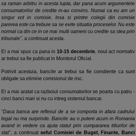
sa raman arbitru in acesta lupta, dar pana acum argumentele
consumatorilor de credite m-au convins. Numai ca eu am un
singur vot in comisie. Insa si printre colegii din comisie
parerea este ca trebuie sa se evite situatia proceselor. Nu este
normal ca din ce in ce mai multi oameni cu credite sa stea prin
tribunale"
, a continuat acesta.
El a mai spus ca pana in
10-15 decembrie
, noul act normativ
ar trebui sa fie publicat in Monitorul Oficial.
Potrivit acestuia, bancile ar trebui sa fie constiente ca sunt
obligate sa elimine comisionul de risc.
El a mai aratat ca razboiul consumatorilor se poarta cu patru -
cinci banci mari si nu cu intreg sistemul bancar.
"Daca banca are reflexul de a se comporta in afara cadrului
legal nu ma surprinde. Bancile au o putere acum in Romania
avand in vedere ca ajuta statul prin cumpararea titlurilor de
stat"
, a continuat
seful Comisiei de Buget, Finante, Banci