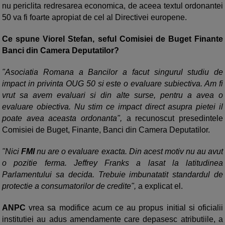
nu periclita redresarea economica, de aceea textul ordonantei
50 va fi foarte apropiat de cel al Directivei europene.
Ce spune Viorel Stefan, seful Comisiei de Buget Finante
Banci din Camera Deputatilor?
"Asociatia Romana a Bancilor a facut singurul studiu de
impact in privinta OUG 50 si este o evaluare subiectiva. Am fi
vrut sa avem evaluari si din alte surse, pentru a avea o
evaluare obiectiva. Nu stim ce impact direct asupra pietei il
poate avea aceasta ordonanta",
a recunoscut presedintele
Comisiei de Buget, Finante, Banci din Camera Deputatilor.
"Nici
FMI
nu are o evaluare exacta. Din acest motiv nu au avut
o pozitie ferma. Jeffrey Franks a lasat la latitudinea
Parlamentului sa decida. Trebuie imbunatatit standardul de
protectie a consumatorilor de credite",
a explicat el.
ANPC
vrea sa modifice acum ce au propus initial si oficialii
institutiei au adus amendamente care depasesc atributiile, a