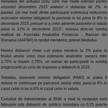
monetara din actualul ciclu, cele mai multe estimari pentru
orizontul decembrie 2015 aratand o dobanda de 2%. In
paralel, cei mai multi dintre participanti estimeaza reducerea
rezervelor minime obligatorii la pasivele in lei pana la 8% in
decembrie 2015, precum si a celor aferente pasivelor in valuta
pana la 12% in decembrie 2015"
, reiesea dintr-un sondaj
realizat de Asociatia Analistilor Financiar - Bancari din
Romania (AAFBR) in randul membrilor, potrivit Mediafax.
Nivelul dobanzii cheie s-ar putea mentine la 2% pana la
finalul anului viitor, insa estimarile analistilor variaza intre
1,75% si maxim 2,75%, un numar de participanti la sondaj
prognozand un ciclu de majorare a dobanzii in 2016.
Totodata, rezervele minime obligatorii (RMO) ar putea fi
reduse in continuare pe parcursul anului viitor, pana la 6% in
cazul celor in lei si 8% in cazul celor in valuta.
Consiliul de Administratie al BNR a taiat la inceputul lunii
februarie rata dobanzii de politica monetara cu 0,25 puncte