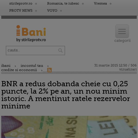
stirileprotv.ro
Romania, te iubesc
Vremea
PROTV NEWS
VOYO
ibani
incontul tau
31 martie 2015 12:50 / 506
vizualizari
credite si economii
BNR a redus dobanda cheie cu 0,25
puncte, la 2% pe an, un nou minim
istoric. A mentinut ratele rezervelor
minime