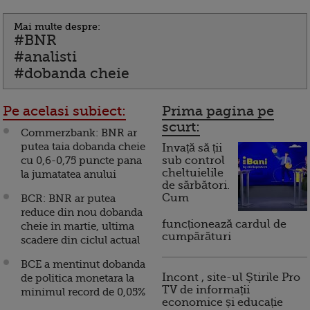
Mai multe despre:
#BNR
#analisti
#dobanda cheie
Pe acelasi subiect:
Prima pagina pe
scurt:
Commerzbank: BNR ar
putea taia dobanda cheie
Invață să ții
cu 0,6-0,75 puncte pana
sub control
cheltuielile
la jumatatea anului
de sărbători.
Cum
BCR: BNR ar putea
reduce din nou dobanda
funcționează cardul de
cheie in martie, ultima
cumpărături
scadere din ciclul actual
BCE a mentinut dobanda
Incont , site-ul Știrile Pro
de politica monetara la
TV de informații
minimul record de 0,05%
economice și educație