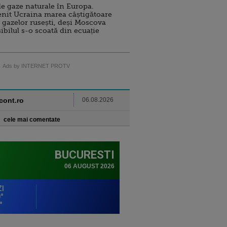
e gaze naturale în Europa.
nit Ucraina marea câștigătoare
 gazelor rusești, deși Moscova
sibilul s-o scoată din ecuație
Ads by INTERNET PROTV
ncont.ro
06.08.2026
cele mai comentate