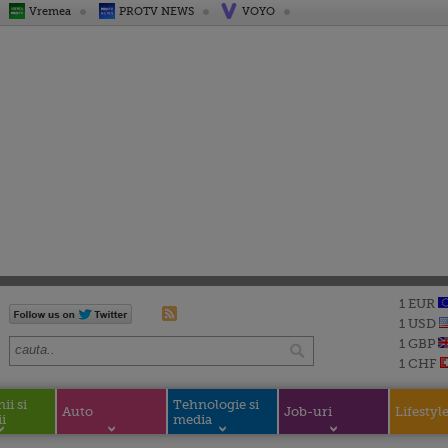
Vremea
PROTV NEWS
VOYO
1 EUR
1 USD
1 GBP
1 CHF
i si
Tehnologie si
Auto
Job-uri
Lifestyl
i
media