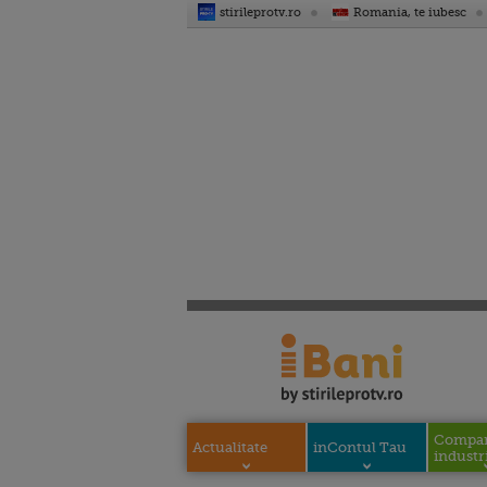
stirileprotv.ro
Romania, te iubesc
Compani
Actualitate
inContul Tau
industri