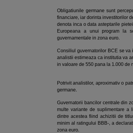
Obligatiunile germane sunt perceput
financiare, iar dorinta investitorilor
denota inca o data asteptarile piet
Europeana a unui program la sca
guvernamentale in zona euro.
Consiliul guvernatorilor BCE se va in
analistii estimeaza ca institutia va 
in valoare de 550 pana la 1.000 de m
Potrivit analistilor, aproximativ o pa
germane.
Guvernatorii bancilor centrale din z
multe variante de suplimentare a lic
dintre acestea fiind achizitii de tit
minim al ratingului BBB-, a declarat
zona euro.