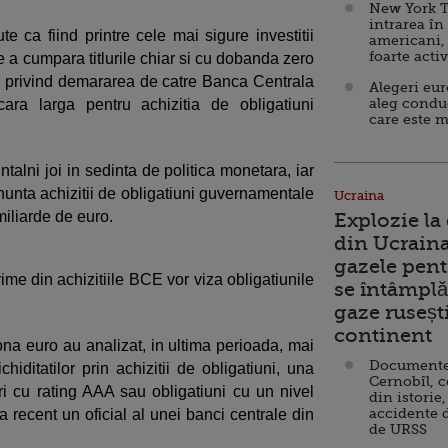
New York T
intrarea în
e ca fiind printre cele mai sigure investitii
americani,
foarte acti
 de a cumpara titlurile chiar si cu dobanda zero
ei privind demararea de catre Banca Centrala
Alegeri eu
aleg condu
ra larga pentru achizitia de obligatiuni
care este m
talni joi in sedinta de politica monetara, iar
anunta achizitii de obligatiuni guvernamentale
Ucraina
iliarde de euro.
Explozie la
din Ucraina
gazele pent
trime din achizitiile BCE vor viza obligatiunile
se întâmplă 
gaze ruseșt
continent
ona euro au analizat, in ultima perioada, mai
Documente d
hiditatilor prin achizitii de obligatiuni, una
Cernobîl, c
luri cu rating AAA sau obligatiuni cu un nivel
din istorie,
accidente 
a recent un oficial al unei banci centrale din
de URSS