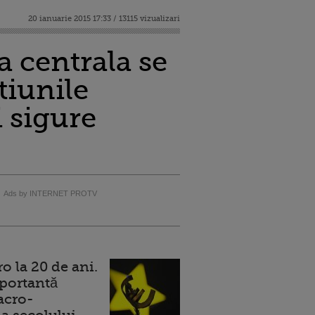
20 ianuarie 2015 17:33 / 13115 vizualizari
a centrala se
tiunile
i sigure
Ads by INTERNET PROTV
 la 20 de ani.
portantă
acro-