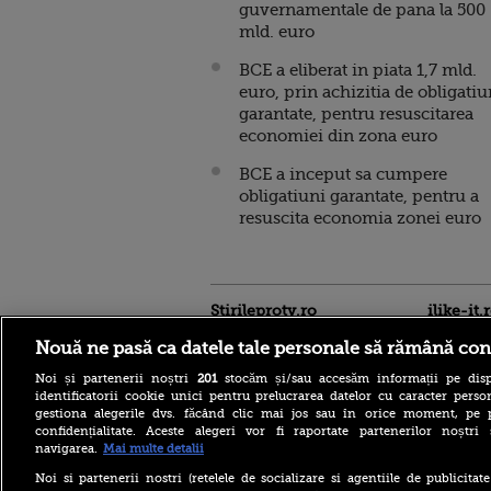
guvernamentale de pana la 500
mld. euro
BCE a eliberat in piata 1,7 mld.
euro, prin achizitia de obligatiu
garantate, pentru resuscitarea
economiei din zona euro
BCE a inceput sa cumpere
obligatiuni garantate, pentru a
resuscita economia zonei euro
Stirileprotv.ro
ilike-it.
Nouă ne pasă ca datele tale personale să rămână con
Noi și partenerii noștri
201
stocăm și/sau accesăm informații pe disp
identificatorii cookie unici pentru prelucrarea datelor cu caracter person
gestiona alegerile dvs. făcând clic mai jos sau în orice moment, pe 
confidențialitate. Aceste alegeri vor fi raportate partenerilor noștr
navigarea.
Mai multe detalii
Italienii, cehii și croații
agonizează la peste 40 de
Noi si partenerii nostri (retelele de socializare si agentiile de publicita