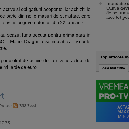
Inundație d
Cum a deve
active si obligatiuni acoperite, iar achizitiile
de pe urma
ce parte din noile masuri de stimulare, care
face tot po
 consiliului guvernatorilor, din 22 ianuarie.
au scazut luna trecuta pentru prima oara in
 BCE Mario Draghi a semnalat ca riscurile
tie.
Top articole i
ortofoliul de active de la nivelul actual de
e miliarde de euro.
cele mai citite
t
Twitter
RSS Feed
 17:33