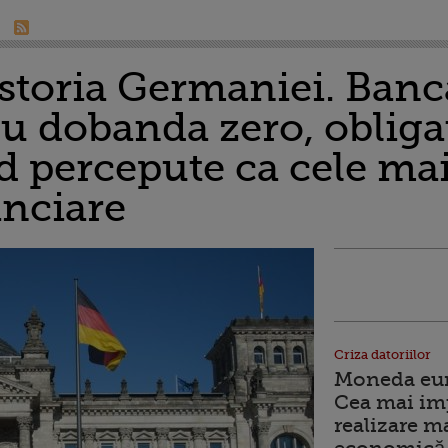
storia Germaniei. Banc
 dobanda zero, obliga
d percepute ca cele ma
anciare
Criza datoriilor
Moneda euro
Cea mai im
realizare m