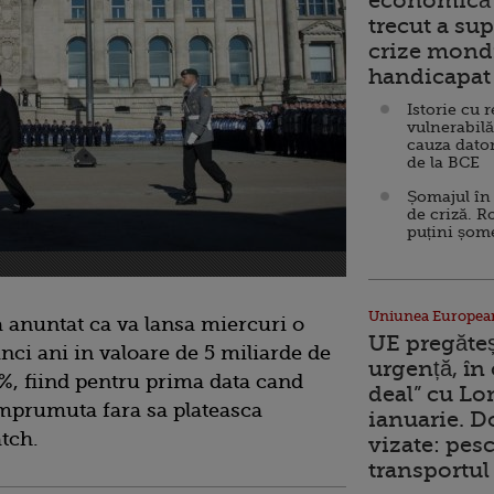
economică 
trecut a sup
crize mondi
handicapat 
Istorie cu 
vulnerabilă
cauza dator
de la BCE
Șomajul în 
de criză. R
puțini șom
Uniunea Europea
 anuntat ca va lansa miercuri o
UE pregăte
nci ani in valoare de 5 miliarde de
urgență, în
%, fiind pentru prima data cand
deal” cu Lo
imprumuta fara sa plateasca
ianuarie. 
tch.
vizate: pesc
transportul 