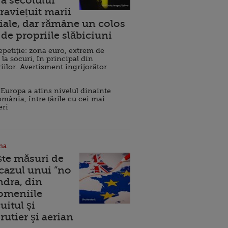
a secolului
raviețuit marii
ale, dar rămâne un colos
de propriile slăbiciuni
repetiție: zona euro, extrem de
 la șocuri, în principal din
iilor. Avertisment îngrijorător
Europa a atins nivelul dinainte
omânia, între țările cu cei mai
eri
na
ște măsuri de
 cazul unui ”no
ndra, din
Domeniile
uitul şi
rutier şi aerian