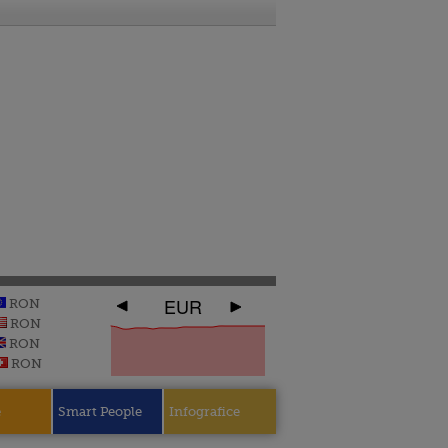
EUR
RON
RON
RON
RON
e
Smart People
Infografice