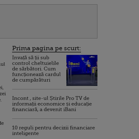
Prima pagina pe scurt:
Invață să ții sub
control cheltuielile
mul
de sărbători. Cum
funcționează cardul
de cumpărături
i,
zei
Incont , site-ul Știrile Pro TV de
.
informații economice și educație
financiară, a devenit iBani
de
10 reguli pentru decizii financiare
inteligente