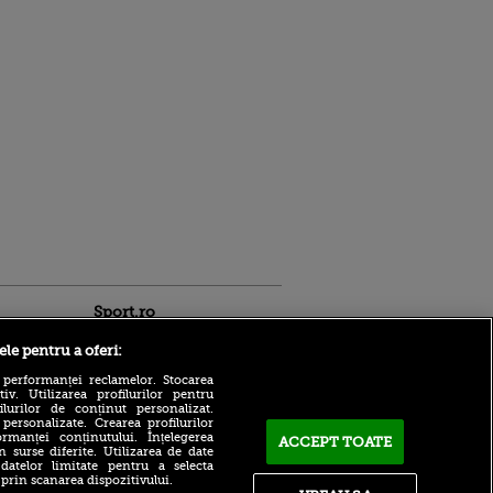
Sport.ro
ele pentru a oferi:
 performanței reclamelor. Stocarea
v. Utilizarea profilurilor pentru
ilurilor de conținut personalizat.
 personalizate. Crearea profilurilor
rmanței conținutului. Înțelegerea
ACCEPT TOATE
Panică la finalul meciului
n surse diferite. Utilizarea de date
 datelor limitate pentru a selecta
KuPS - Universitatea
ntru
 prin scanarea dispozitivului.
Craiova! Ambulanța a