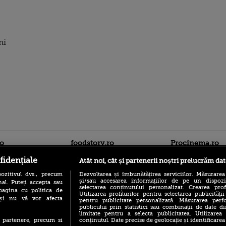
ni
ro
foodstory.ro
Procinema.ro
fidențiale
Atât noi, cât și partenerii noștri prelucrăm dat
ozitivul dvs., precum
Dezvoltarea și îmbunătățirea serviciilor. Măsurarea
și/sau accesarea informațiilor de pe un dispoziti
al. Puteți accepta sau
selectarea conținutului personalizat. Crearea prof
pagina cu politica de
Utilizarea profilurilor pentru selectarea publicității
i și nu vă vor afecta
pentru publicitate personalizată. Măsurarea perfo
publicului prin statistici sau combinații de date di
limitate pentru a selecta publicitatea. Utilizarea
(P) Descoperă Lumea
Emoții intense pe
conținutul. Date precise de geolocație și identificarea
te partenere, precum si
Evenimentelor din România