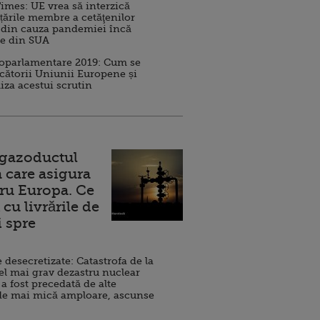
imes: UE vrea să interzică
 țările membre a cetăţenilor
 din cauza pandemiei încă
ve din SUA
roparlamentare 2019: Cum se
cătorii Uniunii Europene și
iza acestui scrutin
 gazoductul
 care asigura
ru Europa. Ce
cu livrările de
i spre
esecretizate: Catastrofa de la
el mai grav dezastru nuclear
 a fost precedată de alte
de mai mică amploare, ascunse