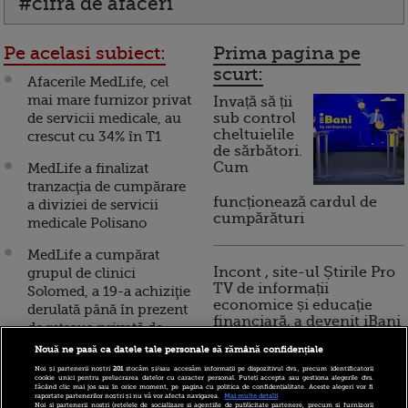
#cifra de afaceri
Pe acelasi subiect:
Prima pagina pe
scurt:
Afacerile MedLife, cel
mai mare furnizor privat
Invață să ții
de servicii medicale, au
sub control
cheltuielile
crescut cu 34% în T1
de sărbători.
Cum
MedLife a finalizat
tranzacţia de cumpărare
funcționează cardul de
a diviziei de servicii
cumpărături
medicale Polisano
MedLife a cumpărat
Incont , site-ul Știrile Pro
grupul de clinici
TV de informații
Solomed, a 19-a achiziţie
economice și educație
derulată până în prezent
financiară, a devenit iBani
de rețeaua privată de
servicii medicale
Nouă ne pasă ca datele tale personale să rămână confidențiale
Noi și partenerii noștri
201
stocăm și/sau accesăm informații pe dispozitivul dvs., precum identificatorii
10 reguli pentru decizii
MedLife achiziționează
cookie unici pentru prelucrarea datelor cu caracter personal. Puteți accepta sau gestiona alegerile dvs.
făcând clic mai jos sau în orice moment, pe pagina cu politica de confidențialitate. Aceste alegeri vor fi
financiare inteligente
Ghencea Medical Center
raportate partenerilor noștri și nu vă vor afecta navigarea.
Mai multe detalii
Noi si partenerii nostri (retelele de socializare si agentiile de publicitate partenere, precum si furnizorii