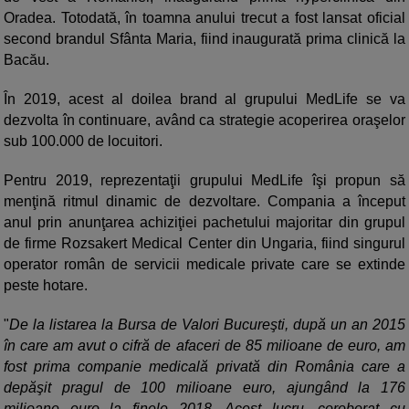
Oradea. Totodată, în toamna anului trecut a fost lansat oficial
second brandul Sfânta Maria, fiind inaugurată prima clinică la
Bacău.
În 2019, acest al doilea brand al grupului MedLife se va
dezvolta în continuare, având ca strategie acoperirea oraşelor
sub 100.000 de locuitori.
Pentru 2019, reprezentaţii grupului MedLife îşi propun să
menţină ritmul dinamic de dezvoltare. Compania a început
anul prin anunţarea achiziţiei pachetului majoritar din grupul
de firme Rozsakert Medical Center din Ungaria, fiind singurul
operator român de servicii medicale private care se extinde
peste hotare.
"
De la listarea la Bursa de Valori Bucureşti, după un an 2015
în care am avut o cifră de afaceri de 85 milioane de euro, am
fost prima companie medicală privată din România care a
depăşit pragul de 100 milioane euro, ajungând la 176
milioane euro la finele 2018. Acest lucru, coroborat cu