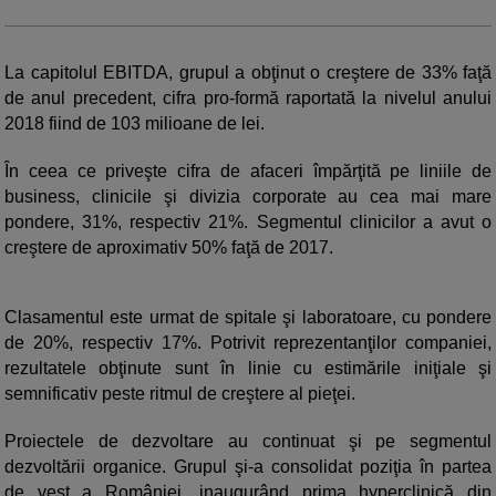
La capitolul EBITDA, grupul a obţinut o creştere de 33% faţă
de anul precedent, cifra pro-formă raportată la nivelul anului
2018 fiind de 103 milioane de lei.
În ceea ce priveşte cifra de afaceri împărţită pe liniile de
business, clinicile şi divizia corporate au cea mai mare
pondere, 31%, respectiv 21%. Segmentul clinicilor a avut o
creştere de aproximativ 50% faţă de 2017.
Clasamentul este urmat de spitale şi laboratoare, cu pondere
de 20%, respectiv 17%. Potrivit reprezentanţilor companiei,
rezultatele obţinute sunt în linie cu estimările iniţiale şi
semnificativ peste ritmul de creştere al pieţei.
Proiectele de dezvoltare au continuat şi pe segmentul
dezvoltării organice. Grupul şi-a consolidat poziţia în partea
de vest a României, inaugurând prima hyperclinică din