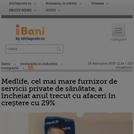
stirileprotv.ro
Romania, te iubesc
Vremea
PROTV NEWS
VOYO
ibani
companii si industrii
18 februarie 2019 11:14 / 225
vizualizari
companii
Medlife, cel mai mare furnizor de
servicii private de sănătate, a
încheiat anul trecut cu afaceri în
creștere cu 29%