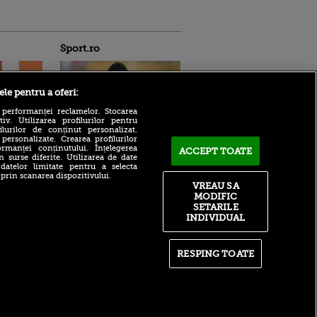
Sport.ro
ele pentru a oferi:
 performanței reclamelor. Stocarea
v. Utilizarea profilurilor pentru
ilurilor de conținut personalizat.
Rodri, mărul discordiei
 personalizate. Crearea profilurilor
dintre Real Madrid și
rmanței conținutului. Înțelegerea
ACCEPT TOATE
ntru
n surse diferite. Utilizarea de date
Barcelona! El Clasico se
ita lui,
 datelor limitate pentru a selecta
mută pe piața transferurilor
t tată!
 prin scanarea dispozitivului.
VREAU SA
Cosmin Matei a primit
, Adela
verdictul de la TAS! Reacția
MODIFIC
rol
lui Sepsi după ce fotbalistul
SETARILE
V
a fost suspendat pentru
INDIVIDUAL
dopaj
pă o
n film, Sir
Radu Drăgușin, lăudat în
se
presa italiană după ce a fost
RESPING TOATE
n muzică
decisiv pentru Fiorentina:
„O evoluție reușită”