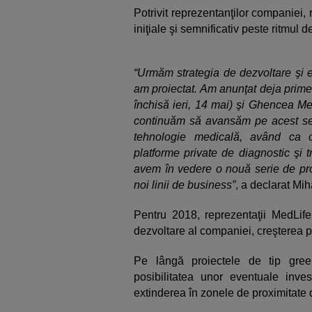
Potrivit reprezentanţilor companiei, r
iniţiale şi semnificativ peste ritmul de
“Urmăm strategia de dezvoltare şi ex
am proiectat. Am anunţat deja primel
închisă ieri, 14 mai) şi Ghencea Med
continuăm să avansăm pe acest se
tehnologie medicală, având ca o
platforme private de diagnostic şi 
avem în vedere o nouă serie de proi
noi linii de business”
, a declarat Mi
Pentru 2018, reprezentaţii MedLife
dezvoltare al companiei, creşterea p
Pe lângă proiectele de tip green
posibilitatea unor eventuale inves
extinderea în zonele de proximitate di