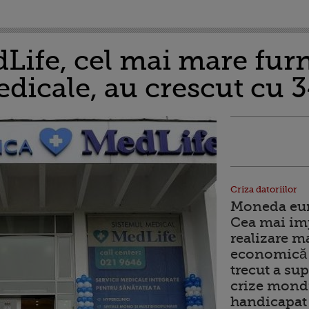
Life, cel mai mare furn
edicale, au crescut cu 
Criza datoriilor
Moneda euro
Cea mai im
realizare m
economică 
trecut a sup
crize mondi
handicapat 