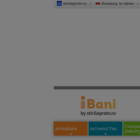
stirileprotv.ro
Romania, te iubesc
Compani
Actualitate
inContul Tau
industri