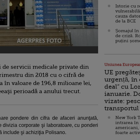
Istorie cu 
vulnerabilă
cauza dator
de la BCE
Șomajul în 
de criză. R
puțini șom
Uniunea Europea
i de servicii medicale private din
UE pregăte
rimestru din 2018 cu o cifră de
urgență, în
 în valoare de 196,8 milioane lei,
deal” cu Lo
eeaşi perioadă a anului trecut.
ianuarie. 
vizate: pesc
transportul 
New York T
mare pondere din cifra de afaceri anunţată,
intrarea în
 divizia corporate şi laboratoare, cu ponderi
americani,
 include şi achiziţia Polisano.
foarte acti