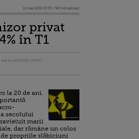
15 mai 2018 13:33 / 363 vizualizari
izor privat
34% în T1
Ads by INTERNET PROTV
 la 20 de ani.
portantă
acro-
a secolului
raviețuit marii
ale, dar rămâne un colos
de propriile slăbiciuni