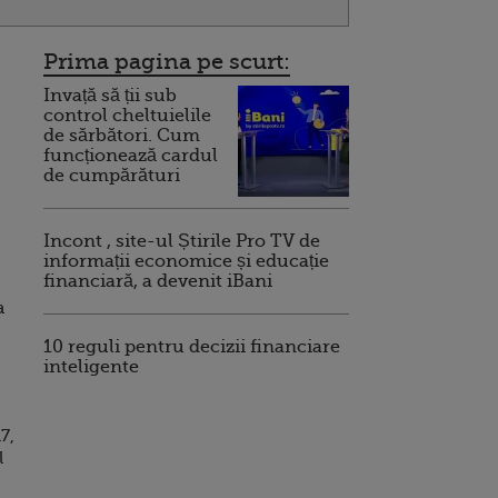
Prima pagina pe scurt:
Invață să ții sub
control cheltuielile
de sărbători. Cum
funcționează cardul
de cumpărături
Incont , site-ul Știrile Pro TV de
informații economice și educație
financiară, a devenit iBani
a
10 reguli pentru decizii financiare
inteligente
7,
l