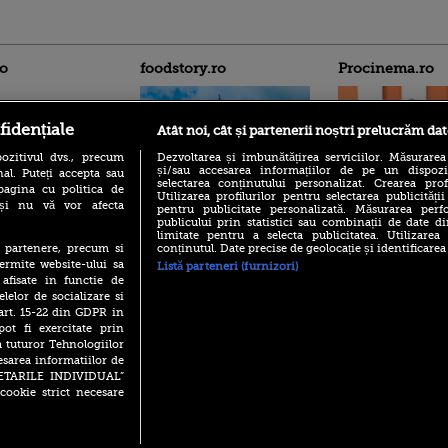
ro
foodstory.ro
Procinema.ro
fidențiale
Atât noi, cât și partenerii noștri prelucrăm dat
ozitivul dvs., precum
Dezvoltarea și îmbunătățirea serviciilor. Măsurarea
și/sau accesarea informațiilor de pe un dispoziti
al. Puteți accepta sau
selectarea conținutului personalizat. Crearea prof
pagina cu politica de
Utilizarea profilurilor pentru selectarea publicității
i și nu vă vor afecta
pentru publicitate personalizată. Măsurarea perfo
(P) Descoperă Lumea
Emoții intense pe
publicului prin statistici sau combinații de date di
Evenimentelor din România
Sebastian Stan! Iub
limitate pentru a selecta publicitatea. Utilizarea
cu Transilvania Events!
Annabelle, l-a făcu
conținutul. Date precise de geolocație și identificarea
te partenere, precum si
ermite website-ului sa
(P) Raku, gaming intens și o
Listă parteneri (furnizori)
Din 14 septembrie
pauză binemeritată cu...
 afisate in functie de
Popescu revine în 
pizza Guseppe
elelor de socializare si
principal la Pro T
 art. 15-22 din GDPR in
(P) Poți folosi bonurile de
La 88 de ani și du
pot fi exercitate prin
masă pentru a comanda
carieră fabuloasă î
a tuturor Tehnologiilor
mâncare acasă? Lista
Anthony Hopkins 
aplicațiilor care le acceptă
esarea informatiilor de
lansează oficial î
SETARILE INDIVIDUAL”
cookie strict necesare