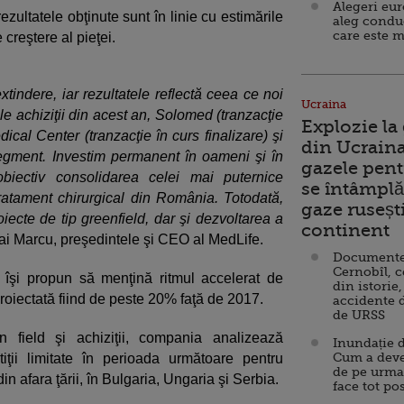
Alegeri eu
ezultatele obţinute sunt în linie cu estimările
aleg condu
care este m
 creştere al pieţei.
tindere, iar rezultatele reflectă ceea ce noi
Ucraina
e achiziţii din acest an, Solomed (tranzacţie
Explozie la
ical Center (tranzacţie în curs finalizare) şi
din Ucraina
gment. Investim permanent în oameni şi în
gazele pent
biectiv consolidarea celei mai puternice
se întâmplă 
tratament chirurgical din România. Totodată,
gaze ruseșt
ecte de tip greenfield, dar şi dezvoltarea a
continent
hai Marcu, preşedintele şi CEO al MedLife.
Documente d
Cernobîl, c
 îşi propun să menţină ritmul accelerat de
din istorie,
roiectată fiind de peste 20% faţă de 2017.
accidente 
de URSS
 field şi achiziţii, compania analizează
Inundație d
Cum a deve
tiţii limitate în perioada următoare pentru
de pe urma
n afara ţării, în Bulgaria, Ungaria şi Serbia.
face tot po