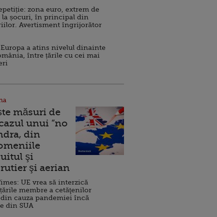
repetiție: zona euro, extrem de
 la șocuri, în principal din
iilor. Avertisment îngrijorător
Europa a atins nivelul dinainte
omânia, între țările cu cei mai
eri
na
ște măsuri de
 cazul unui ”no
ndra, din
Domeniile
uitul şi
rutier şi aerian
imes: UE vrea să interzică
 țările membre a cetăţenilor
 din cauza pandemiei încă
ve din SUA