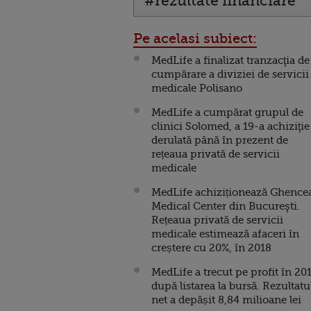
#rezultate financiare
Pe acelasi subiect:
MedLife a finalizat tranzacţia de
cumpărare a diviziei de servicii
medicale Polisano
MedLife a cumpărat grupul de
clinici Solomed, a 19-a achiziţie
derulată până în prezent de
rețeaua privată de servicii
medicale
MedLife achiziționează Ghence
Medical Center din Bucureşti.
Rețeaua privată de servicii
medicale estimează afaceri în
creștere cu 20%, în 2018
MedLife a trecut pe profit în 201
după listarea la bursă. Rezultatu
net a depășit 8,84 milioane lei