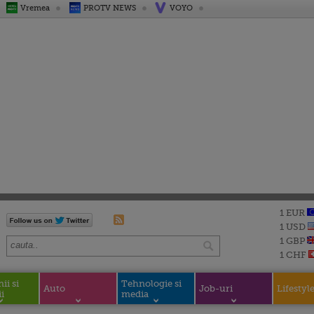
Vremea
PROTV NEWS
VOYO
1 EUR
1 USD
1 GBP
1 CHF
i si
Tehnologie si
Auto
Job-uri
Lifestyl
i
media