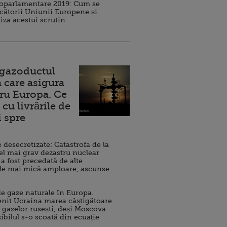
roparlamentare 2019: Cum se
cătorii Uniunii Europene și
iza acestui scrutin
 gazoductul
 care asigura
ru Europa. Ce
cu livrările de
i spre
esecretizate: Catastrofa de la
el mai grav dezastru nuclear
 a fost precedată de alte
de mai mică amploare, ascunse
e gaze naturale în Europa.
nit Ucraina marea câștigătoare
 gazelor rusești, deși Moscova
sibilul s-o scoată din ecuație