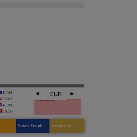
EUR
RON
RON
RON
RON
e
Smart People
Infografice