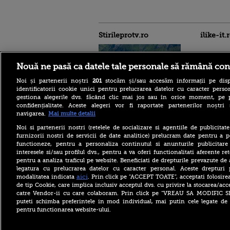
Stirileprotv.ro
ilike-it.
Nouă ne pasă ca datele tale personale să rămână con
Noi și partenerii noștri
201
stocăm și/sau accesăm informații pe disp
identificatorii cookie unici pentru prelucrarea datelor cu caracter person
gestiona alegerile dvs. făcând clic mai jos sau în orice moment, pe 
confidențialitate. Aceste alegeri vor fi raportate partenerilor noștr
O adolescentă de 14 ani a
navigarea.
Mai multe detalii
murit după ce a căzut în gol
90 de metri, în timpul unei
Noi si partenerii nostri (retelele de socializare si agentiile de publicita
drumeții în Dolomiți, alături
furnizorii nostri de servicii de date analitice) prelucram date pentru a p
de părinți
functioneze, pentru a personaliza continutul si anunturile publicitare
interesele si/sau profilul dvs., pentru a va oferi functionalitati aferente ret
MAE, atenționare de
pentru a analiza traficul pe website. Beneficiati de drepturile prevazute de
călătorie pentru Italia.
Alertă ridicată pentru
legatura cu prelucrarea datelor cu caracter personal. Aceste drepturi 
vulcanul Etna și restricții în
aici
modalitatea indicata
. Prin click pe “ACCEPT TOATE”, acceptati folosire
zona de vârf
de tip Cookie, care implica inclusiv acceptul dvs. cu privire la stocarea/acc
catre Vendor-ii cu care colaboram. Prin click pe “VREAU SA MODIFIC 
Studiu: Mounjaro ar putea
puteti schimba preferintele in mod individual, mai putin cele legate de 
reduce riscul de infarct la
pentru functionarea website-ului.
diabetici. Cercetătorii au
analizat efectele
medicamentului