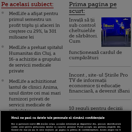
Pe acelasi subiect:
Prima pagina pe
scurt:
MedLife a afişat pentru
primul semestru un
Invață să ții
profit triplu şi afaceri în
sub control
cheltuielile
creştere cu 29%, la 301
de sărbători.
milioane lei
Cum
MedLife a preluat spitalul
funcționează cardul de
Humanitas din Cluj, a
cumpărături
16-a achiziție a grupului
de servicii medicale
private
Incont , site-ul Știrile Pro
TV de informații
MedLife a achizitionat
economice și educație
lantul de clinici Anima,
financiară, a devenit iBani
unul dintre cei mai mari
furnizori privati de
servicii medicale de
10 reguli pentru decizii
ambulator
financiare inteligente
Nouă ne pasă ca datele tale personale să rămână confidențiale
MedLife a fost, miercuri,
Noi și partenerii noștri
201
stocăm și/sau accesăm informații pe dispozitivul dvs., precum identificatorii
cea mai tranzactionata
cookie unici pentru prelucrarea datelor cu caracter personal. Puteți accepta sau gestiona alegerile dvs.
făcând clic mai jos sau în orice moment, pe pagina cu politica de confidențialitate. Aceste alegeri vor fi