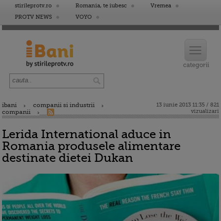
stirileprotv.ro
Romania, te iubesc
Vremea
PROTV NEWS
VOYO
ibani
companii si industrii
13 iunie 2013 11:35 / 821
vizualizari
companii
Lerida International aduce in
Romania produsele alimentare
destinate dietei Dukan