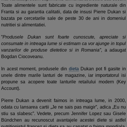
Toate alimentele sunt fabricate cu ingrediente naturale din
Franta si au garantia calitatii, data de insusi Pierre Dukan si
bazata pe cercetarile sale de peste 30 de ani in domeniul
nutritiei si alimentatiei.
”
Produsele Dukan sunt foarte cunoscute, apreciate si
consumate in intreaga lume si estimam ca vor ajunge in topul
vanzarilor de produse dietetice si in Romania”
, a adaugat
Bogdan Ciocoveanu.
In acest moment, produsele din
dieta
Dukan pot fi gasite in
unele dintre marile lanturi de magazine, iar importatorul isi
propune sa acopere toate lanturile retailului modern (Key
Account).
Pierre Dukan a devenit faimos in intreaga lume, in 2000,
odata cu lansarea cartii „Je ne sais pas maigir”, adica „Eu nu
stiu sa slabesc”. Vedete, precum Jennifer Lopez sau Gisele
Bündchen au recunoscut avantajele acestei diete si astfel
nutritionistul francez si dieta sa au capatat o faima mondiala.