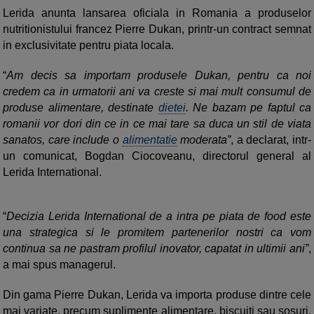
Lerida anunta lansarea oficiala in Romania a produselor
nutritionistului francez Pierre Dukan, printr-un contract semnat
in exclusivitate pentru piata locala.
“
Am decis sa importam produsele Dukan, pentru ca noi
credem ca in urmatorii ani va creste si mai mult consumul de
produse alimentare, destinate
dietei
. Ne bazam pe faptul ca
romanii vor dori din ce in ce mai tare sa duca un stil de viata
sanatos, care include o
alimentatie
moderata”
, a declarat, intr-
un comunicat, Bogdan Ciocoveanu, directorul general al
Lerida International.
“
Decizia Lerida International de a intra pe piata de food este
una strategica si le promitem partenerilor nostri ca vom
continua sa ne pastram profilul inovator, capatat in ultimii ani”
,
a mai spus managerul.
Din gama Pierre Dukan, Lerida va importa produse dintre cele
mai variate, precum suplimente alimentare, biscuiti sau sosuri.