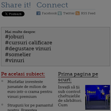
Share it!
Connect
Facebook
Twitter
RSS Feed
Mai multe despre:
#joburi
#cursuri calificare
#degustare vinuri
#somelier
#vinuri
Pe acelasi subiect:
Prima pagina pe
scurt:
Murfatlar investeste
jumatate de milion de
Invață să ții
euro intr-o crama pentru
sub control
cheltuielile
vinuri premium
de sărbători.
Cum
Strugurii lor pe pamantul
nostru. Povestea