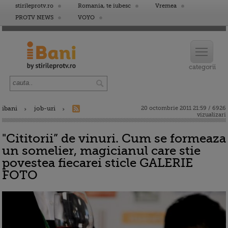
stirileprotv.ro
Romania, te iubesc
Vremea
PROTV NEWS
VOYO
ibani
job-uri
20 octombrie 2011 21:59 / 6926
vizualizari
"Cititorii” de vinuri. Cum se formeaza
un somelier, magicianul care stie
povestea fiecarei sticle GALERIE
FOTO