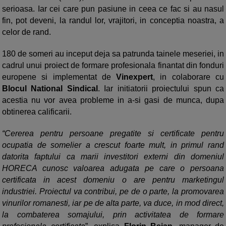
serioasa. Iar cei care pun pasiune in ceea ce fac si au nasul
fin, pot deveni, la randul lor, vrajitori, in conceptia noastra, a
celor de rand.
180 de someri au inceput deja sa patrunda tainele meseriei, in
cadrul unui proiect de formare profesionala finantat din fonduri
europene si implementat de
Vinexpert
, in colaborare cu
Blocul National Sindical
. Iar initiatorii proiectului spun ca
acestia nu vor avea probleme in a-si gasi de munca, dupa
obtinerea calificarii.
“Cererea pentru persoane pregatite si certificate pentru
ocupatia de somelier a crescut foarte mult, in primul rand
datorita faptului ca marii investitori externi din domeniul
HORECA cunosc valoarea adugata pe care o persoana
certificata in acest domeniu o are pentru marketingul
industriei. Proiectul va contribui, pe de o parte, la promovarea
vinurilor romanesti, iar pe de alta parte, va duce, in mod direct,
la combaterea somajului, prin activitatea de formare