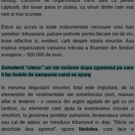
belsug. Cursurile se organizeaza intr-o sala cu peretii
captusiti, din tavan pana in podea, cu vinuri dintre cele mai
rare si mai scumpe.
Elevii au acces la toate instrumentele necesare unui bun
somelier: tirbusoane, pahare potrivite pentru fiecare soi de vin,
truse olfactive si, evident, carti despre istoria vinurilor. Asa
explica organizatorii valoarea ridicata a finantarii din fonduri
europene – 500.000 de euro.
Somelierii “citesc” un vin inclusiv dupa zgomotul pe care
il fac bulele de sampanie cand se sparg
In meseria degustarii vinurilor, totul este important, de la
elementele de vestimentatie ale somelierului (sort, manusi
albe si testevin - o ceasca din argint agatata de gat cu un
lantisor, cu elemente care ajuta la examinarea vizuala a
vinurilor), la grosimea peretilor paharelor, temperatura vinului
sau cat de adanc se introduce tirbusonul in dop.
“Sticla se
deschide fara zgomot”
, spune
Nedelea
, care face o