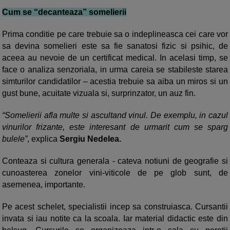
Cum se “decanteaza” somelierii
Prima conditie pe care trebuie sa o indeplineasca cei care vor
sa devina somelieri este sa fie sanatosi fizic si psihic, de
aceea au nevoie de un certificat medical. In acelasi timp, se
face o analiza senzoriala, in urma careia se stabileste starea
simturilor candidatilor – acestia trebuie sa aiba un miros si un
gust bune, acuitate vizuala si, surprinzator, un auz fin.
“Somelierii afla multe si ascultand vinul. De exemplu, in cazul
vinurilor frizante, este interesant de urmarit cum se sparg
bulele”
, explica
Sergiu Nedelea.
Conteaza si cultura generala - cateva notiuni de geografie si
cunoasterea zonelor vini-viticole de pe glob sunt, de
asemenea, importante.
Pe acest schelet, specialistii incep sa construiasca. Cursantii
invata si iau notite ca la scoala. Iar material didactic este din