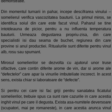
demonstratie.
Din momentul turnarii in pahar, incepe descifrarea vinului –
somelierul verifica vascozitatea bauturii. La primul miros, se
identifica soiul din care este facut vinul. Paharul se tine
intotdeauna de picior, pentru a nu influenta temperatura
bauturii. Urmeaza degustarea propriu-zisa, din care
specialistii isi dau seama de buchet, regiunea din care
provine si anul productiei. Ritualurile sunt diferite pentru vinul
alb, rosu sau spumant.
Mirosul somelierilor se dezvolta cu ajutorul unor truse
olfactive, care contin diferite arome de vin, dar si arome ale
“defectelor” care apar la vinurile imbuteliate incorect. In acest
sens, exista chiar si laboratoare de “defecte”.
Si pentru cei care isi fac griji pentru sanatatea ficatului
somelierilor, trebuie spus ca sunt rare cazurile in care acestia
inghit vinul pe care il degusta. Exista asa-numitele deversoare
(scupatori, mai pe romaneste), in care acestia arunca vinul