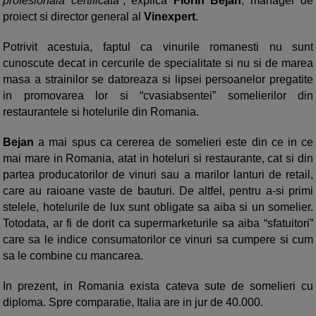
profesionala certificata
”, explica
Florin Bejan
, manager de
proiect si director general al
Vinexpert
.
Potrivit acestuia, faptul ca vinurile romanesti nu sunt
cunoscute decat in cercurile de specialitate si nu si de marea
masa a strainilor se datoreaza si lipsei persoanelor pregatite
in promovarea lor si “cvasiabsentei” somelierilor din
restaurantele si hotelurile din Romania.
Bejan
a mai spus ca cererea de somelieri este din ce in ce
mai mare in Romania, atat in hoteluri si restaurante, cat si din
partea producatorilor de vinuri sau a marilor lanturi de retail,
care au raioane vaste de bauturi. De altfel, pentru a-si primi
stelele, hotelurile de lux sunt obligate sa aiba si un somelier.
Totodata, ar fi de dorit ca supermarketurile sa aiba “sfatuitori”
care sa le indice consumatorilor ce vinuri sa cumpere si cum
sa le combine cu mancarea.
In prezent, in Romania exista cateva sute de somelieri cu
diploma. Spre comparatie, Italia are in jur de 40.000.