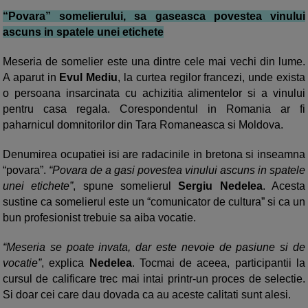
“Povara” somelierului, sa gaseasca povestea vinului
ascuns in spatele unei etichete
Meseria de somelier este una dintre cele mai vechi din lume.
A aparut in
Evul Mediu
, la curtea regilor francezi, unde exista
o persoana insarcinata cu achizitia alimentelor si a vinului
pentru casa regala. Corespondentul in Romania ar fi
paharnicul domnitorilor din Tara Romaneasca si Moldova.
Denumirea ocupatiei isi are radacinile in bretona si inseamna
“povara”.
“Povara de a gasi povestea vinului ascuns in spatele
unei etichete”
, spune somelierul
Sergiu Nedelea
. Acesta
sustine ca somelierul este un “comunicator de cultura” si ca un
bun profesionist trebuie sa aiba vocatie.
“Meseria se poate invata, dar este nevoie de pasiune si de
vocatie”
, explica
Nedelea
. Tocmai de aceea, participantii la
cursul de calificare trec mai intai printr-un proces de selectie.
Si doar cei care dau dovada ca au aceste calitati sunt alesi.