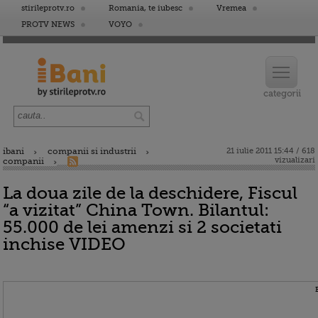
stirileprotv.ro
Romania, te iubesc
Vremea
PROTV NEWS
VOYO
ibani
companii si industrii
21 iulie 2011 15:44 / 618
vizualizari
companii
La doua zile de la deschidere, Fiscul
“a vizitat” China Town. Bilantul:
55.000 de lei amenzi si 2 societati
inchise VIDEO