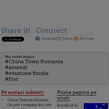
Share it!
Connect
Facebook
Twitter
RSS Feed
Mai multe despre:
#China Town Romania
#amenzi
#evaziune fiscala
#Fisc
Pe acelasi subiect:
Prima pagina pe
scurt:
China Town la Afumati.
Ce poti cumpara din cele
Invață să ții