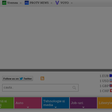
Vremea
PROTV NEWS
VOYO
1 EUR
1 USD
1 GBP
1 CHF
i si
Tehnologie si
Auto
Job-uri
Lifestyl
i
media