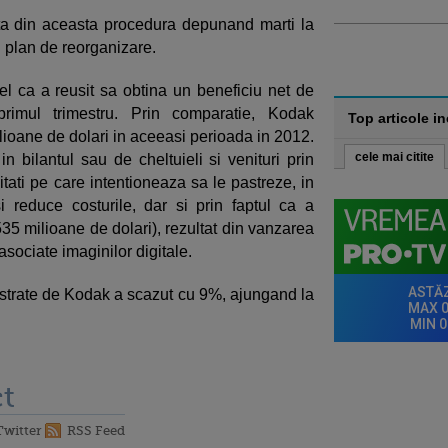
ta din aceasta procedura depunand marti la
i plan de reorganizare.
l ca a reusit sa obtina un beneficiu net de
rimul trimestru. Prin comparatie,
Kodak
Top articole i
lioane de dolari in aceeasi perioada in 2012.
cele mai citite
n bilantul sau de cheltuieli si venituri prin
itati pe care intentioneaza sa le pastreze, in
i reduce costurile, dar si prin faptul ca a
535 milioane de dolari), rezultat din vanzarea
asociate imaginilor digitale.
astrate de
Kodak a scazut cu 9%, ajungand la
t
Twitter
RSS Feed