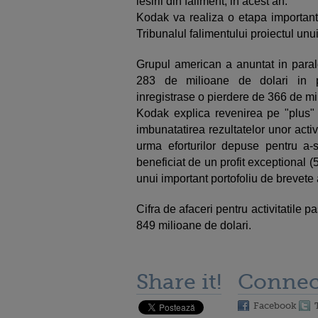
iesirii din faliment, in acest an.
Kodak va realiza o etapa importan
Tribunalul falimentului proiectul unu
Grupul american a anuntat in parale
283 de milioane de dolari in p
inregistrase o pierdere de 366 de mi
Kodak explica revenirea pe "plus" i
imbunatatirea rezultatelor unor activ
urma eforturilor depuse pentru a-s
beneficiat de un profit exceptional (
unui important portofoliu de brevete 
Cifra de afaceri pentru activitatile p
849 milioane de dolari.
Share it!
Connec
Facebook