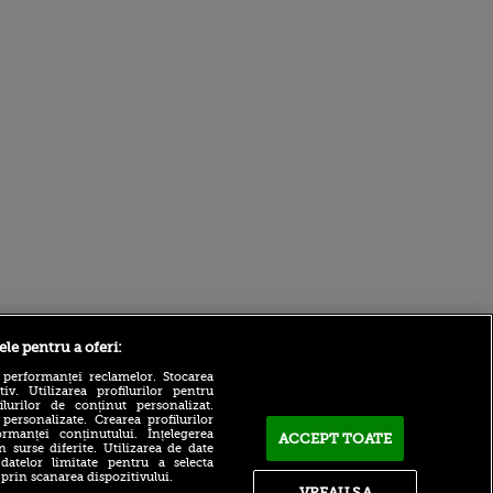
Sport.ro
ele pentru a oferi:
 performanței reclamelor. Stocarea
v. Utilizarea profilurilor pentru
ilurilor de conținut personalizat.
 personalizate. Crearea profilurilor
rmanței conținutului. Înțelegerea
ACCEPT TOATE
n surse diferite. Utilizarea de date
 datelor limitate pentru a selecta
 prin scanarea dispozitivului.
ACUM: UTA - Rapid 0-0, pe
VREAU SA