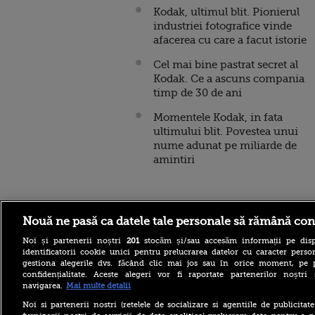
Kodak, ultimul blit. Pionierul
industriei fotografice vinde
afacerea cu care a facut istorie
Cel mai bine pastrat secret al
Kodak. Ce a ascuns compania
timp de 30 de ani
Momentele Kodak, in fata
ultimului blit. Povestea unui
nume adunat pe miliarde de
amintiri
Stirileprotv.ro
ilike-it.
Nouă ne pasă ca datele tale personale să rămână con
Noi și partenerii noștri
201
stocăm și/sau accesăm informații pe disp
identificatorii cookie unici pentru prelucrarea datelor cu caracter person
gestiona alegerile dvs. făcând clic mai jos sau în orice moment, pe 
confidențialitate. Aceste alegeri vor fi raportate partenerilor noștr
navigarea.
Mai multe detalii
Reacția Rusiei după ce o
Noi si partenerii nostri (retelele de socializare si agentiile de publicita
dronă explozivă a paralizat