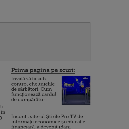
Prima pagina pe scurt:
Invață să ții sub
control cheltuielile
C
de sărbători. Cum
funcționează cardul
de cumpărături
li.
 in
Incont , site-ul Știrile Pro TV de
0
informații economice și educație
financiară, a devenit iBani