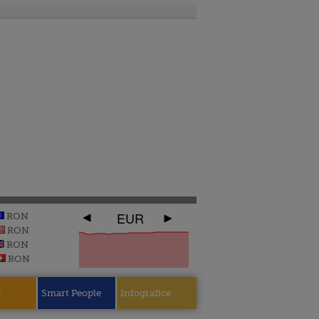
EUR
RON
RON
RON
RON
e
Smart People
Infografice