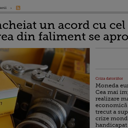
anii
cheiat un acord cu ce
irea din faliment se apr
Criza datoriilor
Moneda euro
Cea mai im
realizare m
economică 
trecut a sup
crize mondi
handicapat 