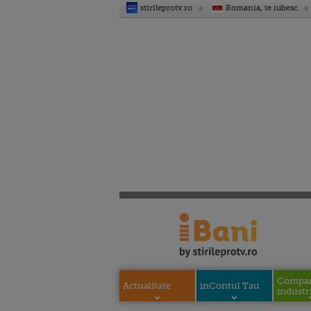
stirileprotv.ro
Romania, te iubesc
Compani
Actualitate
inContul Tau
industri