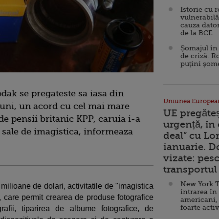
Istorie cu 
vulnerabilă
cauza dator
de la BCE
Șomajul în 
de criză. R
puțini șom
dak se pregateste sa iasa din
Uniunea Europea
 luni, un acord cu cel mai mare
UE pregăte
 de pensii britanic KPP, caruia i-a
urgență, în
e sale de imagistica, informeaza
deal” cu Lo
ianuarie. 
vizate: pesc
transportul 
New York T
milioane de dolari, activitatile de "imagistica
intrarea în
g, care permit crearea de produse fotografice
americani,
foarte acti
rafii, tiparirea de albume fotografice, de