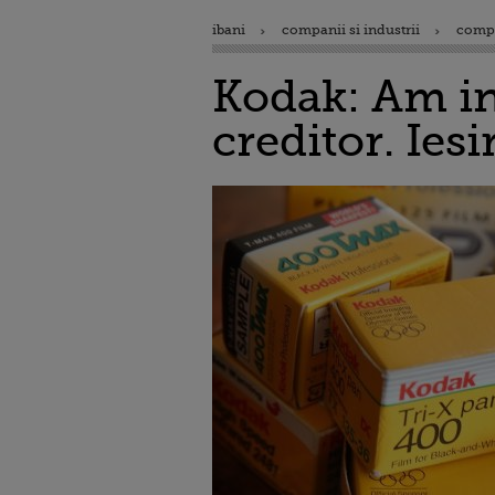
ibani
companii si industrii
comp
Kodak: Am in
creditor. Ies