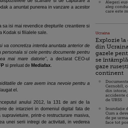
si dispozitivele de scanare si de capturare a
Alegeri eu
aleg condu
dak a anuntat punerea in vanzare a acestor
care este m
 sa isi mai revendice drepturile creantiere si
la
Kodak si filialele sale.
Ucraina
Explozie la
i va concretiza intentia anuntata anterior de
din Ucraina
ica personala si cele pentru documente pentru
gazele pent
cea mai mare datorie"
, a declarat CEO-ul
se întâmplă 
FP
si preluat de
Mediafax
.
gaze ruseșt
continent
Documente d
hiditatile de care avem inca nevoie pentru a
Cernobîl, c
daugat el.
din istorie,
accidente 
de URSS
inceputul anului 2012, la 131 de ani de la
erie de intarzieri in domeniul digital fata de
Inundație d
Cum a deve
 supravietuire, printr-o restructurare masiva,
de pe urma
unei serii intregi de activitati, in vederea
face tot po