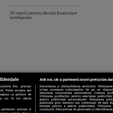
10 reguli pentru decizii financiare
inteligente
ro
foodstory.ro
Procinema.ro
fidențiale
Atât noi, cât și partenerii noștri prelucrăm dat
ozitivul dvs., precum
Dezvoltarea și îmbunătățirea serviciilor. Măsurarea
și/sau accesarea informațiilor de pe un dispoziti
al. Puteți accepta sau
selectarea conținutului personalizat. Crearea prof
pagina cu politica de
Utilizarea profilurilor pentru selectarea publicității
i și nu vă vor afecta
pentru publicitate personalizată. Măsurarea perfo
publicului prin statistici sau combinații de date di
limitate pentru a selecta publicitatea. Utilizarea
conținutul. Date precise de geolocație și identificarea
te partenere, precum si