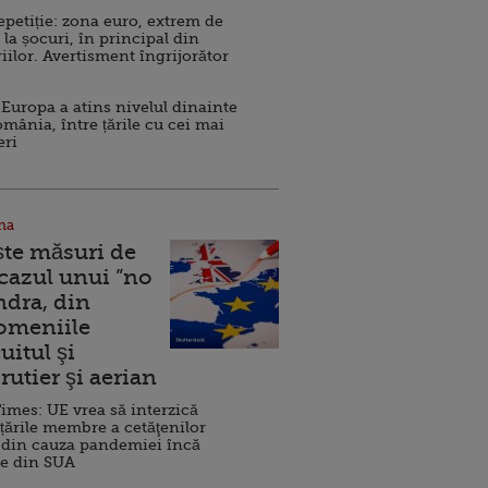
repetiție: zona euro, extrem de
 la șocuri, în principal din
iilor. Avertisment îngrijorător
Europa a atins nivelul dinainte
omânia, între țările cu cei mai
eri
na
ște măsuri de
 cazul unui ”no
ndra, din
Domeniile
uitul şi
rutier şi aerian
imes: UE vrea să interzică
 țările membre a cetăţenilor
 din cauza pandemiei încă
ve din SUA