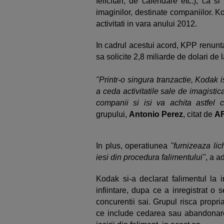
felicitari, de calendare etc.), ca 
imaginilor, destinate companiilor.
Ko
activitati in vara anului 2012.
In cadrul acestui acord, KPP renunta
sa solicite 2,8 miliarde de dolari de 
"Printr-o singura tranzactie,
Kodak is
a ceda activitatile sale de imagist
companii si isi va achita astfel 
grupului,
Antonio Perez
, citat de
A
In plus, operatiunea
"furnizeaza lic
iesi din procedura falimentului"
, a a
Kodak si-a declarat falimentul la 
infiintare, dupa ce a inregistrat o s
concurentii sai. Grupul risca propria
ce include cedarea sau abandonarea 