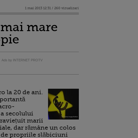
1 mai 2013 12:31 / 260 vizualizari
l mai mare
opie
Ads by INTERNET PROTV
 la 20 de ani.
portantă
acro-
a secolului
raviețuit marii
ale, dar rămâne un colos
de propriile slăbiciuni