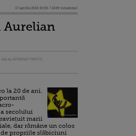
17 aprilie 2014 19:06 / 1449 vizualizari
 Aurelian
Ads by INTERNET PROTV
 la 20 de ani.
portantă
acro-
a secolului
raviețuit marii
ale, dar rămâne un colos
de propriile slăbiciuni