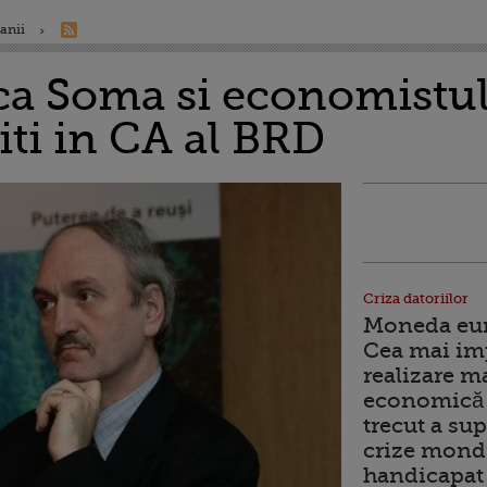
anii
a Soma si economistul
ti in CA al BRD
Criza datoriilor
Moneda euro
Cea mai im
realizare m
economică 
trecut a sup
crize mondi
handicapat 