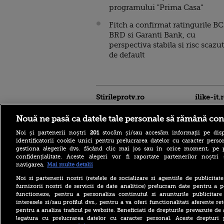
programului "Prima Casa"
Fitch a confirmat ratingurile BC
BRD si Garanti Bank, cu
perspectiva stabila si risc scazut
de default
Stirileprotv.ro
ilike-it.
Nouă ne pasă ca datele tale personale să rămână con
Noi și partenerii noștri
201
stocăm și/sau accesăm informații pe disp
identificatorii cookie unici pentru prelucrarea datelor cu caracter person
gestiona alegerile dvs. făcând clic mai jos sau în orice moment, pe 
confidențialitate. Aceste alegeri vor fi raportate partenerilor noștr
navigarea.
Mai multe detalii
Noi si partenerii nostri (retelele de socializare si agentiile de publicita
Care este mâncarea
furnizorii nostri de servicii de date analitice) prelucram date pentru a p
preferată a lui Florin
functioneze, pentru a personaliza continutul si anunturile publicitare
Dumitrescu. Juratul
interesele si/sau profilul dvs., pentru a va oferi functionalitati aferente ret
MastrerChef a vorbit despre
pentru a analiza traficul pe website. Beneficiati de drepturile prevazute de
începuturile în bucătărie
legatura cu prelucrarea datelor cu caracter personal. Aceste drepturi 