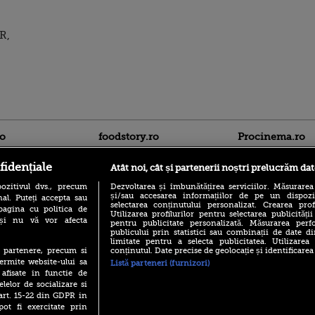
R,
ro
foodstory.ro
Procinema.ro
fidențiale
Atât noi, cât și partenerii noștri prelucrăm dat
ozitivul dvs., precum
Dezvoltarea și îmbunătățirea serviciilor. Măsurarea
și/sau accesarea informațiilor de pe un dispoziti
al. Puteți accepta sau
selectarea conținutului personalizat. Crearea prof
pagina cu politica de
Utilizarea profilurilor pentru selectarea publicității
i și nu vă vor afecta
pentru publicitate personalizată. Măsurarea perfo
publicului prin statistici sau combinații de date di
(P) Descoperă Lumea
limitate pentru a selecta publicitatea. Utilizarea
Nikolaj Coster-Wa
Evenimentelor din România
conținutul. Date precise de geolocație și identificarea
te partenere, precum si
Urzeala Tronurilor
cu Transilvania Events!
ermite website-ului sa
Annabelle Wallis,
Listă parteneri (furnizori)
lui Sebastian Stan,
 afisate in functie de
(P) Raku, gaming intens și o
prinși într-o curs
elelor de socializare si
pauză binemeritată cu...
pizza Guseppe
 art. 15-22 din GDPR in
Emoții intense pe
pot fi exercitate prin
Sebastian Stan! Iub
(P) Poți folosi bonurile de