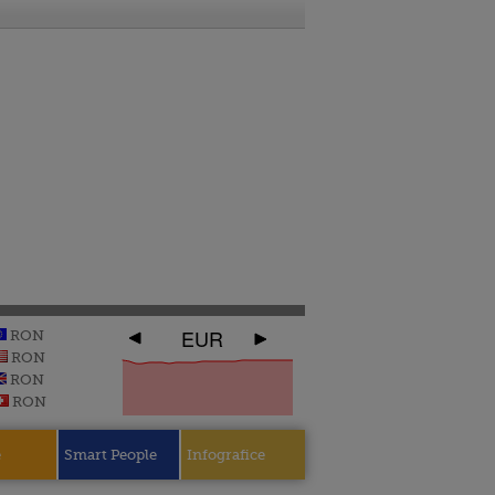
EUR
RON
RON
RON
RON
e
Smart People
Infografice