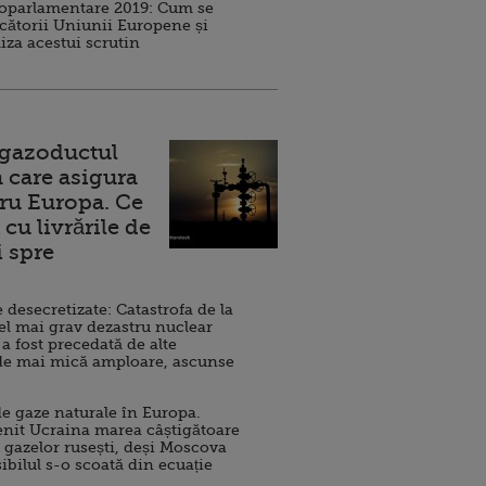
roparlamentare 2019: Cum se
cătorii Uniunii Europene și
iza acestui scrutin
 gazoductul
 care asigura
ru Europa. Ce
cu livrările de
i spre
esecretizate: Catastrofa de la
el mai grav dezastru nuclear
 a fost precedată de alte
de mai mică amploare, ascunse
e gaze naturale în Europa.
nit Ucraina marea câștigătoare
 gazelor rusești, deși Moscova
sibilul s-o scoată din ecuație