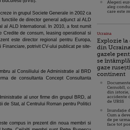
i Bucuresti (BVB).
Alegeri eu
aleg condu
care este m
creze in grupul Societe Generale in 2002 ca
t functiile de director general adjunct al ALD
l al ALD International. In 2010, a fost numit
le Credite de consum, leasing operational si
Ucraina
ezent este director regional pentru Europa,
Explozie la
i Financiare, potrivit CV-ului publicat pe site-
din Ucraina
gazele pent
se întâmplă 
gaze ruseșt
mbru al Consiliului de Administratie al BRD
continent
firma de consultanta Concept Consultanta
Documente d
Cernobîl, c
din istorie,
accidente 
ministratie al unor firme din grupul BRD, al
de URSS
ii de Stat, al Centrului Roman pentru Politici
Inundație d
Cum a deve
de pe urma
 este compus in prezent din noua membri si
face tot po
Lhotte. Ceilalti membri sunt Petre Bunescu