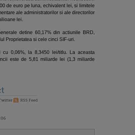
0 de euro pe luna, echivalent lei, si limitele
ntare ale administratorilor si ale directorilor
ilioane lei.
Generale detine 60,17% din actiunile BRD,
 Proprietatea si cele cinci SIF-uri.
 cu 0,06%, la 8,3450 lei/titlu. La aceasta
ancii este de 5,81 miliarde lei (1,3 miliarde
t
Twitter
RSS Feed
:06