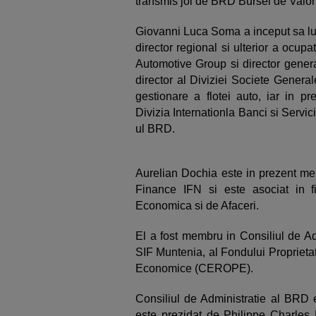
transmis joi de BRD Bursei de Valor
Giovanni Luca Soma a inceput sa lu
director regional si ulterior a ocupa
Automotive Group si director genera
director al Diviziei Societe Genera
gestionare a flotei auto, iar in pr
Divizia Internationla Banci si Servici
ul BRD.
Aurelian Dochia este in prezent me
Finance IFN si este asociat in 
Economica si de Afaceri.
El a fost membru in Consiliul de Ad
SIF Muntenia, al Fondului Proprietat
Economice (CEROPE).
Consiliul de Administratie al BRD
este prezidat de Philippe Charles 