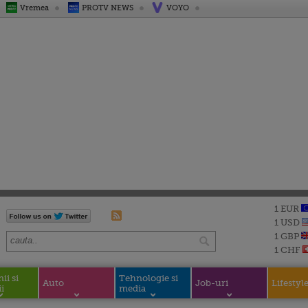
Vremea
PROTV NEWS
VOYO
1 EUR
1 USD
1 GBP
1 CHF
i si
Tehnologie si
Auto
Job-uri
Lifestyl
i
media