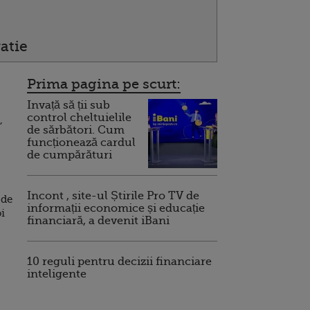
atie
Prima pagina pe scurt:
Invață să ții sub
control cheltuielile
,
de sărbători. Cum
funcționează cardul
de cumpărături
Incont , site-ul Știrile Pro TV de
 de
informații economice și educație
oi
financiară, a devenit iBani
10 reguli pentru decizii financiare
inteligente