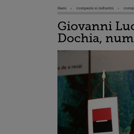
ibani
companii si industrii
comp
Giovanni Luc
Dochia, numi