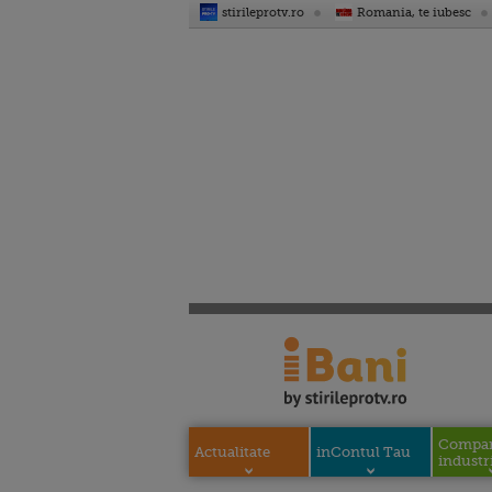
stirileprotv.ro
Romania, te iubesc
Compani
Actualitate
inContul Tau
industri