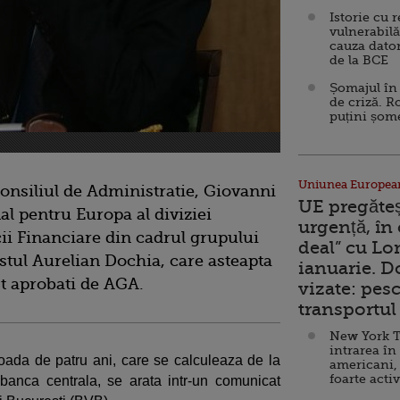
Istorie cu 
vulnerabilă
cauza dator
de la BCE
Șomajul în 
de criză. R
puțini șom
Uniunea Europea
nsiliul de Administratie, Giovanni
UE pregăte
l pentru Europa al diviziei
urgență, în
cii Financiare din cadrul grupului
deal” cu Lo
stul Aurelian Dochia, care asteapta
ianuarie. 
t aprobati de AGA.
vizate: pesc
transportul 
New York T
intrarea în
ioada de patru ani, care se calculeaza de la
americani,
foarte acti
 banca centrala, se arata intr-un comunicat