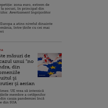
repetiție: zona euro, extrem de
 la șocuri, în principal din
iilor. Avertisment îngrijorător
Europa a atins nivelul dinainte
omânia, între țările cu cei mai
eri
na
ște măsuri de
 cazul unui ”no
ndra, din
Domeniile
uitul şi
rutier şi aerian
imes: UE vrea să interzică
 țările membre a cetăţenilor
 din cauza pandemiei încă
ve din SUA