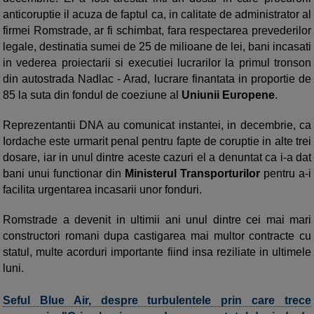
anticoruptie il acuza de faptul ca, in calitate de administrator al
firmei Romstrade, ar fi schimbat, fara respectarea prevederilor
legale, destinatia sumei de 25 de milioane de lei, bani incasati
in vederea proiectarii si executiei lucrarilor la primul tronson
din autostrada Nadlac - Arad, lucrare finantata in proportie de
85 la suta din fondul de coeziune al
Uniunii Europene
.
Reprezentantii DNA au comunicat instantei, in decembrie, ca
Iordache este urmarit penal pentru fapte de coruptie in alte trei
dosare, iar in unul dintre aceste cazuri el a denuntat ca i-a dat
bani unui functionar din
Ministerul Transporturilor
pentru a-i
facilita urgentarea incasarii unor fonduri.
Romstrade a devenit in ultimii ani unul dintre cei mai mari
constructori romani dupa castigarea mai multor contracte cu
statul, multe acorduri importante fiind insa reziliate in ultimele
luni.
Seful Blue Air, despre turbulentele prin care trece