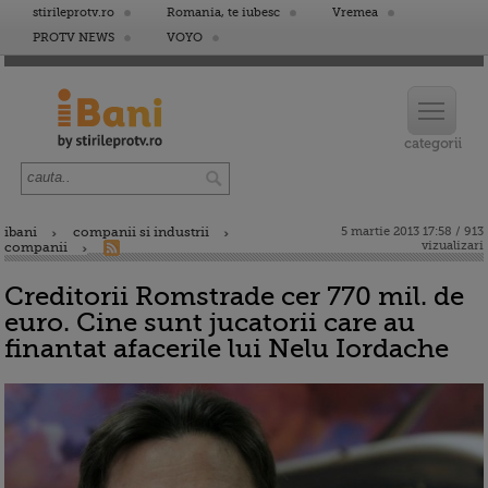
stirileprotv.ro
Romania, te iubesc
Vremea
PROTV NEWS
VOYO
ibani
companii si industrii
5 martie 2013 17:58 / 913
vizualizari
companii
Creditorii Romstrade cer 770 mil. de
euro. Cine sunt jucatorii care au
finantat afacerile lui Nelu Iordache