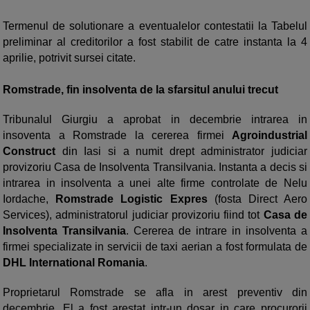
Termenul de solutionare a eventualelor contestatii la Tabelul
preliminar al creditorilor a fost stabilit de catre instanta la 4
aprilie, potrivit sursei citate.
Romstrade, fin insolventa de la sfarsitul anului trecut
Tribunalul Giurgiu a aprobat in decembrie intrarea in
insoventa a Romstrade la cererea firmei
Agroindustrial
Construct
din Iasi si a numit drept administrator judiciar
provizoriu Casa de Insolventa Transilvania. Instanta a decis si
intrarea in insolventa a unei alte firme controlate de Nelu
Iordache,
Romstrade Logistic Expres
(fosta Direct Aero
Services), administratorul judiciar provizoriu fiind tot
Casa de
Insolventa Transilvania
. Cererea de intrare in insolventa a
firmei specializate in servicii de taxi aerian a fost formulata de
DHL International Romania
.
Proprietarul Romstrade se afla in arest preventiv din
decembrie. El a fost arestat intr-un dosar in care procurorii