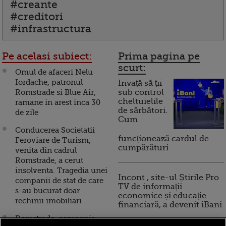
#creante
#creditori
#infrastructura
Pe acelasi subiect:
Prima pagina pe
scurt:
Omul de afaceri Nelu
Iordache, patronul
Invață să ții
Romstrade si Blue Air,
sub control
cheltuielile
ramane in arest inca 30
de sărbători.
de zile
Cum
Conducerea Societatii
funcționează cardul de
Feroviare de Turism,
cumpărături
venita din cadrul
Romstrade, a cerut
insolventa. Tragedia unei
Incont , site-ul Știrile Pro
companii de stat de care
TV de informații
s-au bucurat doar
economice și educație
rechinii imobiliari
financiară, a devenit iBani
Romstrade, compania