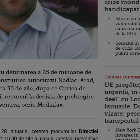
crize mondi
handicapat 
Istorie cu 
vulnerabilă
cauza dator
de la BCE
Șomajul în 
de criză. R
puțini șom
ru deturnarea a 25 de milioane de
Uniunea Europea
construirea autostrazii Nadlac-Arad,
UE pregăte
ca 30 de zile, dupa ce Curtea de
urgență, în
i, recursul la decizia de prelungire
deal” cu Lo
ventiva, scrie Mediafax.
ianuarie. 
vizate: pesc
transportul 
New York T
 28 ianuarie, cererea procurorilor
Directiei
intrarea în
e cu 30 de zile a masurii arestarii preventive