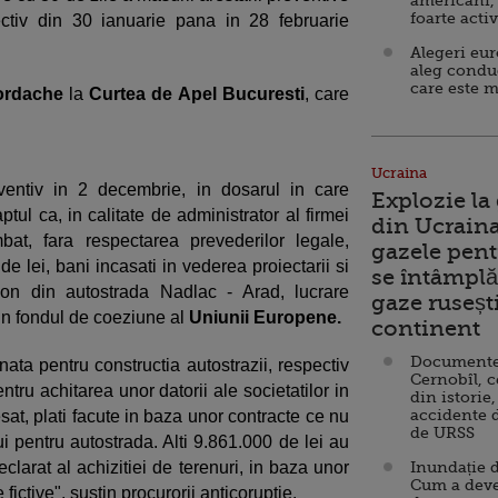
americani,
foarte acti
ectiv din 30 ianuarie pana in 28 februarie
Alegeri eu
aleg condu
care este m
Iordache
la
Curtea de Apel Bucuresti
, care
Ucraina
ventiv in 2 decembrie, in dosarul in care
Explozie la
ptul ca, in calitate de administrator al firmei
din Ucraina
mbat, fara respectarea prevederilor legale,
gazele pent
e lei, bani incasati in vederea proiectarii si
se întâmplă 
nson din autostrada Nadlac - Arad, lucrare
gaze ruseșt
din fondul de coeziune al
Uniunii Europene.
continent
Documente d
ta pentru constructia autostrazii, respectiv
Cernobîl, c
entru achitarea unor datorii ale societatilor in
din istorie,
accidente 
esat, plati facute in baza unor contracte ce nu
de URSS
i pentru autostrada. Alti 9.861.000 de lei au
eclarat al achizitiei de terenuri, in baza unor
Inundație d
Cum a deve
ctive", sustin procurorii anticoruptie.