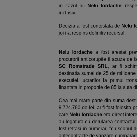
in cazul lui
Nelu Iordache
, resp
inclusiv.
Decizia a fost contestata de
Nelu 
joi i-a respins definitiv recursul.
Nelu Iordache
a fost arestat pre
procurorii anticoruptie il acuza de fa
SC Romstrade SRL
, ar fi schi
destinatia sumei de 25 de milioane d
executiei lucrarilor la primul tro
finantata in proportie de 85 la suta 
Cea mai mare parte din suma destina
9.724.780 de lei, ar fi fost folosita p
care
Nelu Iordache
era direct inter
au legatura cu derularea contractulu
fost retrasi in numerar, "cu scopul d
antecontracte de vanzare-cumparare fi