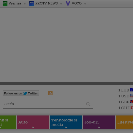
Vremea
PROTV NEWS
VOYO
1 EUR
1 USD
1 GBP
1 CHF
i si
Tehnologie si
Auto
Job-uri
Lifestyl
i
media