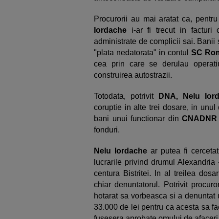
Procurorii au mai aratat ca, pent
Iordache
i-ar fi trecut in facturi 
administrate de complicii sai. Banii s
"plata nedatorata" in contul
SC Rom
cea prin care se derulau operatiu
construirea autostrazii.
Totodata, potrivit
DNA, Nelu Ior
coruptie in alte trei dosare, in unu
bani unui functionar din
CNADNR
fonduri.
Nelu Iordache
ar putea fi cercetat
lucrarile privind drumul Alexandria -
centura Bistritei. In al treilea dos
chiar denuntatorul. Potrivit procur
hotarat sa vorbeasca si a denuntat 
33.000 de lei pentru ca acesta sa fac
fusesera aprobate omului de afaceri