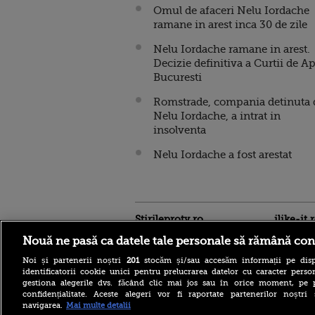
Omul de afaceri Nelu Iordache
ramane in arest inca 30 de zile
Nelu Iordache ramane in arest.
Decizie definitiva a Curtii de Ap
Bucuresti
Romstrade, compania detinuta 
Nelu Iordache, a intrat in
insolventa
Nelu Iordache a fost arestat
Stirileprotv.ro
ilike-it.
Nouă ne pasă ca datele tale personale să rămână con
Noi și partenerii noștri
201
stocăm și/sau accesăm informații pe disp
identificatorii cookie unici pentru prelucrarea datelor cu caracter person
gestiona alegerile dvs. făcând clic mai jos sau în orice moment, pe 
confidențialitate. Aceste alegeri vor fi raportate partenerilor noștr
navigarea.
Mai multe detalii
Descoperire senzațională