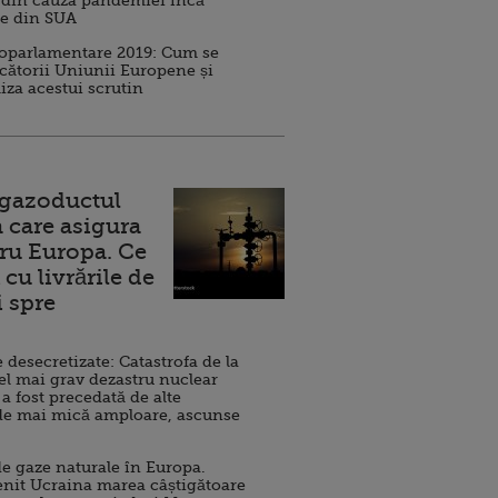
 din cauza pandemiei încă
ve din SUA
roparlamentare 2019: Cum se
cătorii Uniunii Europene și
iza acestui scrutin
 gazoductul
 care asigura
ru Europa. Ce
cu livrările de
i spre
esecretizate: Catastrofa de la
el mai grav dezastru nuclear
 a fost precedată de alte
de mai mică amploare, ascunse
e gaze naturale în Europa.
nit Ucraina marea câștigătoare