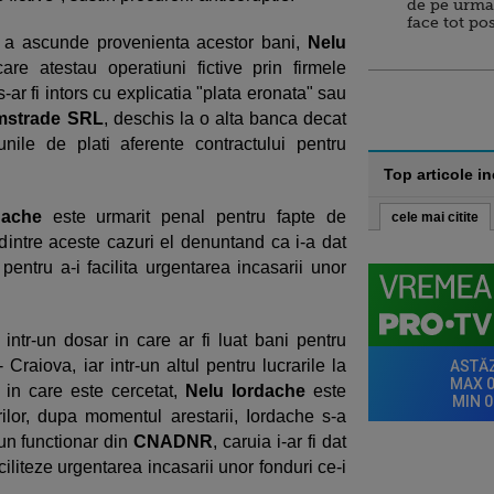
de pe urma
face tot po
ru a ascunde provenienta acestor bani,
Nelu
care atestau operatiuni fictive prin firmele
-ar fi intors cu explicatia "plata eronata" sau
strade SRL
, deschis la o alta banca decat
nile de plati aferente contractului pentru
Top articole i
dache
este urmarit penal pentru fapte de
cele mai citite
l dintre aceste cazuri el denuntand ca i-a dat
pentru a-i facilita urgentarea incasarii unor
 intr-un dosar in care ar fi luat bani pentru
 Craiova, iar intr-un altul pentru lucrarile la
ar in care este cercetat,
Nelu Iordache
este
orilor, dupa momentul arestarii, Iordache s-a
un functionar din
CNADNR
, caruia i-ar fi dat
iliteze urgentarea incasarii unor fonduri ce-i
.