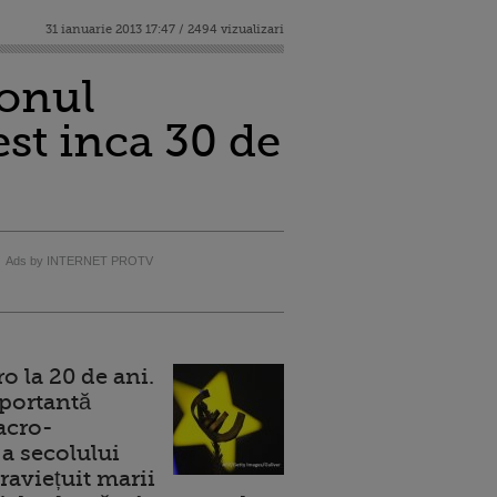
31 ianuarie 2013 17:47 / 2494 vizualizari
ronul
st inca 30 de
Ads by INTERNET PROTV
 la 20 de ani.
portantă
acro-
a secolului
raviețuit marii