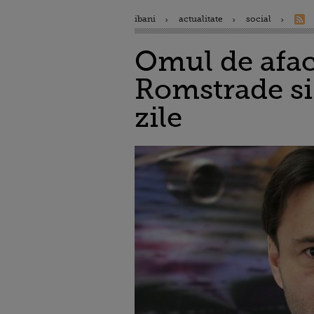
ibani
actualitate
social
Omul de afac
Romstrade si 
zile