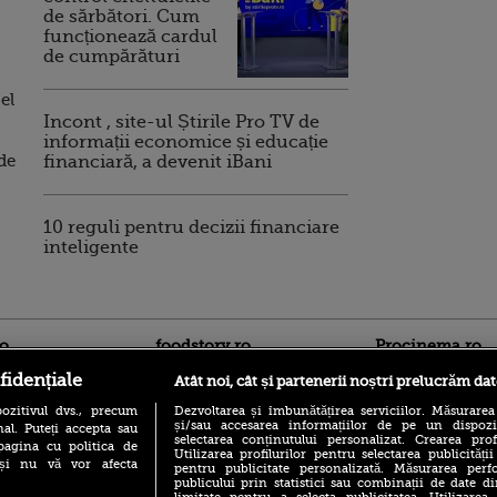
de sărbători. Cum
funcționează cardul
de cumpărături
el
Incont , site-ul Știrile Pro TV de
informații economice și educație
de
financiară, a devenit iBani
10 reguli pentru decizii financiare
inteligente
ro
foodstory.ro
Procinema.ro
fidențiale
Atât noi, cât și partenerii noștri prelucrăm dat
ozitivul dvs., precum
Dezvoltarea și îmbunătățirea serviciilor. Măsurarea
și/sau accesarea informațiilor de pe un dispoziti
al. Puteți accepta sau
selectarea conținutului personalizat. Crearea prof
pagina cu politica de
Utilizarea profilurilor pentru selectarea publicității
i și nu vă vor afecta
pentru publicitate personalizată. Măsurarea perfo
publicului prin statistici sau combinații de date di