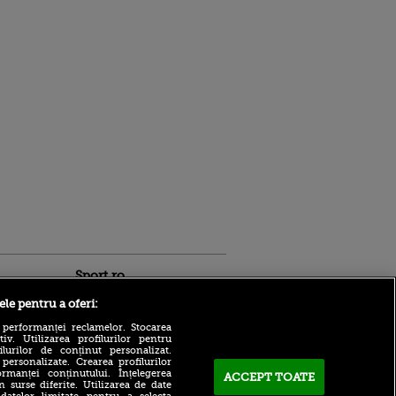
Sport.ro
ele pentru a oferi:
 performanței reclamelor. Stocarea
v. Utilizarea profilurilor pentru
ilurilor de conținut personalizat.
 personalizate. Crearea profilurilor
rmanței conținutului. Înțelegerea
ACCEPT TOATE
n surse diferite. Utilizarea de date