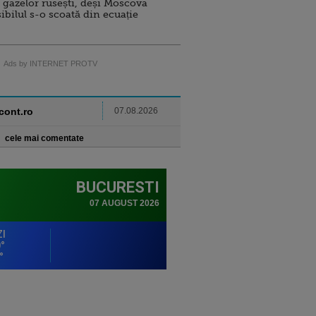
 gazelor rusești, deși Moscova
sibilul s-o scoată din ecuație
Ads by INTERNET PROTV
ncont.ro
07.08.2026
cele mai comentate