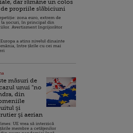
ale, dar rămâne un colos
de propriile slăbiciuni
repetiție: zona euro, extrem de
 la șocuri, în principal din
iilor. Avertisment îngrijorător
Europa a atins nivelul dinainte
omânia, între țările cu cei mai
eri
na
ște măsuri de
 cazul unui ”no
ndra, din
Domeniile
uitul şi
rutier şi aerian
imes: UE vrea să interzică
 țările membre a cetăţenilor