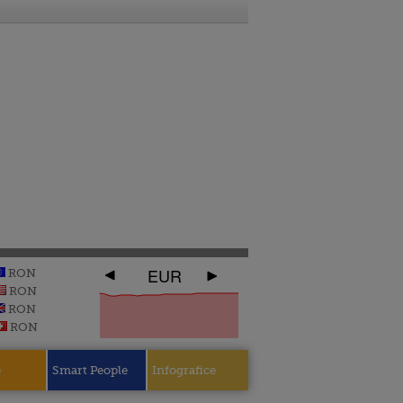
EUR
RON
RON
RON
RON
e
Smart People
Infografice