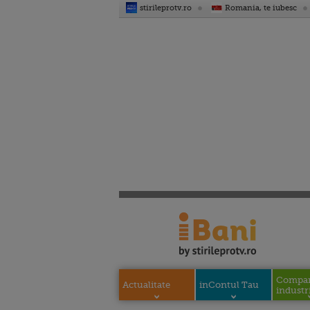
stirileprotv.ro
Romania, te iubesc
Compani
Actualitate
inContul Tau
industri