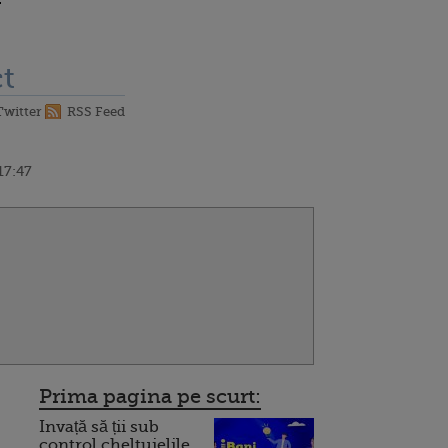
t
Twitter
RSS Feed
17:47
Prima pagina pe scurt:
Invață să ții sub
control cheltuielile