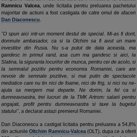
Ramnicu Valcea
, unde licitatia pentru preluarea pachetului
majoritar de actiuni a fost castigata de catre omul de afaceri
Dan Diaconescu
.
"O spun aici intr-un moment destul de special. Mi-as fi dorit,
domnule ambasador, ca si la Olchim sa fi avut un mare
investitor din Rusia. Nu s-a putut de data aceasta, ma
gandesc in primul rand, asa cum ma gandesc si aici, la
Slatina, la siguranta locurilor de munca, pentru cei de acolo, si
la semnalul pozitiv pentru economia Romaniei, care are
nevoie de semnale pozitive, si mai putin de spectacole
mediatice care nu tin nici de foame, nici de frig, si nici nu ne-
ajuta sa mergem mai departe. Ne dorim, la fel ca si
dumneavoastra, trei lucruri de la TMK Artrom: salarii pentru
angajati, profit pentru dumneavoastra si taxe la bugetul
statului"
, a declarat astazi premierul Romaniei.
Dan Diaconescu a castigat licitatia pentru preluarea a 54,8%
din actiunile
Oltchim Ramnicu-Valcea
(OLT), dupa ce a oferit