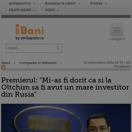
stirileprotv.ro
Romania, te iubesc
Vremea
PROTV NEWS
VOYO
ibani
companii si industrii
22 septembrie 2012 14:35 / 211
vizualizari
Premierul: "Mi-as fi dorit ca si la
Oltchim sa fi avut un mare investitor
din Rusia"