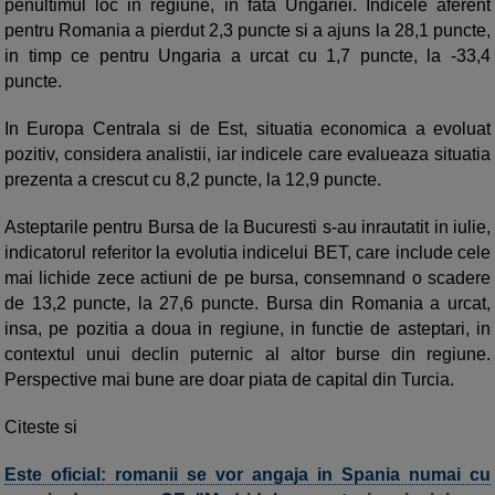
penultimul loc in regiune, in fata Ungariei. Indicele aferent
pentru Romania a pierdut 2,3 puncte si a ajuns la 28,1 puncte,
in timp ce pentru Ungaria a urcat cu 1,7 puncte, la -33,4
puncte.
In Europa Centrala si de Est, situatia economica a evoluat
pozitiv, considera analistii, iar indicele care evalueaza situatia
prezenta a crescut cu 8,2 puncte, la 12,9 puncte.
Asteptarile pentru Bursa de la Bucuresti s-au inrautatit in iulie,
indicatorul referitor la evolutia indicelui BET, care include cele
mai lichide zece actiuni de pe bursa, consemnand o scadere
de 13,2 puncte, la 27,6 puncte. Bursa din Romania a urcat,
insa, pe pozitia a doua in regiune, in functie de asteptari, in
contextul unui declin puternic al altor burse din regiune.
Perspective mai bune are doar piata de capital din Turcia.
Citeste si
Este oficial: romanii se vor angaja in Spania numai cu