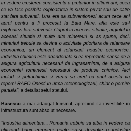
in vedere cresterea consistenta a preturilor in ultimii ani, ceea
ce va face posibila exploatarea in sistem privat sau de catre
stat fara subventii. Una era sa subventionezi acum zece ani
aurul pentru a fi procesat la Baia Mare, alta este sa-l
exploatezi fara subventii. Cuprul in aceeasi situatie, argintul in
aceeasi situatie si multe alte minereuri si as spune, deci,
mineritul trebuie sa devina o activitate prioritara de relansare
economica, un element al relansarii noastre economice.
Industria chimica este abandonata si ea reprezinta sansa de a
asigura agriculturii necesarul de ingrasaminte, de a asigura
economiei romanesti necesarul de produse chimice. Aici
includ si petrochimia si vreau sa cred ca anul acesta va
reporni RAFO Onesti in urma retehnologizarii, chiar o pornire
partiala",
a detaliat seful statului.
Basescu
a mai adaugat turismul, apreciind ca investitiile in
infrastructura sunt absolut necesare.
"Industria alimentara... Romania trebuie sa aiba in vedere ca
utilizand banii europeni poate sa-si dezvolte o industrie