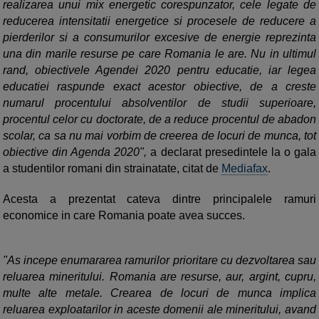
realizarea unui mix energetic corespunzator, cele legate de
reducerea intensitatii energetice si procesele de reducere a
pierderilor si a consumurilor excesive de energie reprezinta
una din marile resurse pe care Romania le are. Nu in ultimul
rand, obiectivele Agendei 2020 pentru educatie, iar legea
educatiei raspunde exact acestor obiective, de a creste
numarul procentului absolventilor de studii superioare,
procentul celor cu doctorate, de a reduce procentul de abadon
scolar, ca sa nu mai vorbim de creerea de locuri de munca, tot
obiective din Agenda 2020",
a declarat presedintele la o gala
a studentilor romani din strainatate, citat de
Mediafax
.
Acesta a prezentat cateva dintre principalele ramuri
economice in care Romania poate avea succes.
"As incepe enumararea ramurilor prioritare cu dezvoltarea sau
reluarea mineritului. Romania are resurse, aur, argint, cupru,
multe alte metale. Crearea de locuri de munca implica
reluarea exploatarilor in aceste domenii ale mineritului, avand