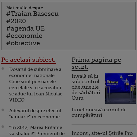
Mai multe despre:
#Traian Basescu
#2020
#agenda UE
#economie
#obiective
Pe acelasi subiect:
Prima pagina pe
scurt:
Dosarul de subminare a
economiei nationale.
Invață să ții
Cine sunt persoanele
sub control
cheltuielile
cercetate si ce acuzatii i
de sărbători.
se aduc lui Ioan Niculae
Cum
VIDEO
funcționează cardul de
Adevarul despre efectul
cumpărături
"ianuarie" in economie
“In 2012, Marea Britanie
Incont , site-ul Știrile Pro
va straluci!” Premierul de