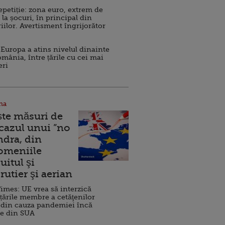
repetiție: zona euro, extrem de
 la șocuri, în principal din
iilor. Avertisment îngrijorător
Europa a atins nivelul dinainte
omânia, între țările cu cei mai
eri
na
ște măsuri de
 cazul unui ”no
ndra, din
Domeniile
uitul şi
rutier şi aerian
imes: UE vrea să interzică
 țările membre a cetăţenilor
 din cauza pandemiei încă
ve din SUA