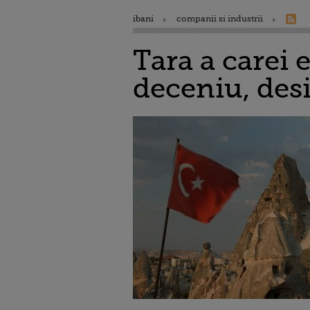
ibani
companii si industrii
Tara a carei 
deceniu, desi