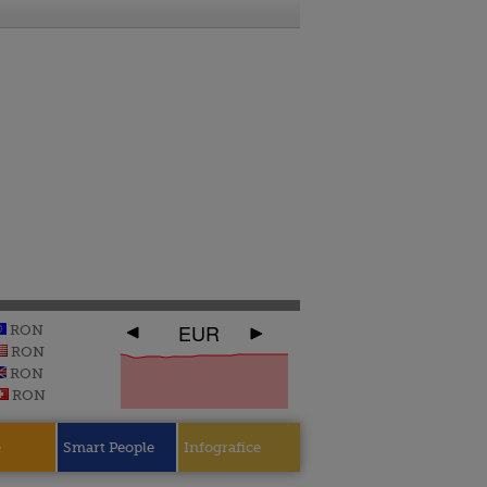
EUR
RON
RON
RON
RON
e
Smart People
Infografice