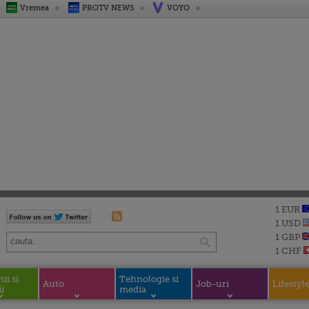
Vremea
PROTV NEWS
VOYO
1 EUR
1 USD
1 GBP
1 CHF
i si
Tehnologie si
Auto
Job-uri
Lifestyl
i
media