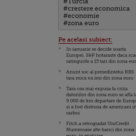
#Turcia
#crestere economica
#economie
#zona euro
Pe acelasi subiect:
In ianuarie se decide soarta
Europei. S&P hotaraste daca sc
ratingurile a 15 tari din zona eu
Anunt soc al presedintelui RBS:
tara mica va iesi din zona euro
Tara cea mai expusa la criza
datoriilor din zona euro se afla l
9.000 de km departare de Euro
si a fost distrusa de americani i
razboi
Fitch a retrogradat UniCredit.
Numeroase alte banci din zona
euro, in evaluare