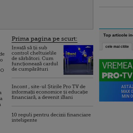
Top articole i
Prima pagina pe scurt:
cele mai citite
Invață să ții sub
control cheltuielile
ade
de sărbători. Cum
ro
funcționează cardul
de cumpărături
 O
Incont , site-ul Știrile Pro TV de
informații economice și educație
a
financiară, a devenit iBani
pa
n
10 reguli pentru decizii financiare
inteligente