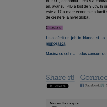
In 2001, economia turca s-a contrac
an, avansul PIB a fost de 9,6%. In pr
este a 17-a mare economie a lumii s
de crestere la nivel global.
Citeste si:
I s-a oferit un job in Irlanda si l
munceasca
Masina cu cel mai redus consum de 
Share it!
Connec
Facebook
Mai multe despre: