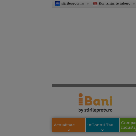
stirileprotv.ro
Romania, te iubesc
Compani
Actualitate
inContul Tau
industri