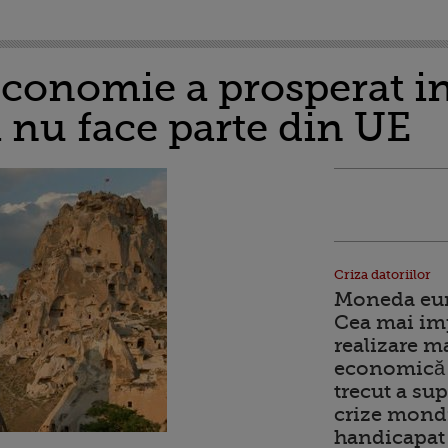
economie a prosperat i
 nu face parte din UE
Criza datoriilor
Moneda euro
Cea mai im
realizare m
economică 
trecut a sup
crize mondi
handicapat 