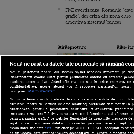
FMI avertizeaza: Romania “este
grafic”, dar criza din zona euro
ameninta sistemul bancar
Stirileprotv.ro
ilike-it.
Nouă ne pasă ca datele tale personale să rămână con
Noi și partenerii noștri
201
stocăm și/sau accesăm informații pe disp
identificatorii cookie unici pentru prelucrarea datelor cu caracter person
gestiona alegerile dvs. făcând clic mai jos sau în orice moment, pe 
confidențialitate. Aceste alegeri vor fi raportate partenerilor noștr
De unde au tăiat românii
navigarea.
Mai multe detalii
după valurile de scumpiri.
De jumătate de an pun tot
Noi si partenerii nostri (retelele de socializare si agentiile de publicita
mai puține produse în coșul
furnizorii nostri de servicii de date analitice) prelucram date pentru a p
de cumpărături
functioneze, pentru a personaliza continutul si anunturile publicitare
Cu ce era încărcat avionul
interesele si/sau profilul dvs., pentru a va oferi functionalitati aferente ret
cargo ucrainean Antonov
pentru a analiza traficul pe website. Beneficiati de drepturile prevazute de
lângă care s-a găsit o dronă
legatura cu prelucrarea datelor cu caracter personal. Aceste drepturi 
cu bombă pe aeroportul din
aici
modalitatea indicata
. Prin click pe “ACCEPT TOATE”, acceptati folosire
Leipzig
de tip Cookie, care implica inclusiv acceptul dvs. cu privire la stocarea/acc