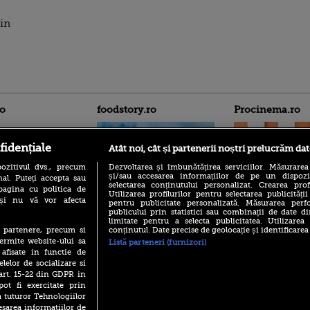
 in
ro
foodstory.ro
Procinema.ro
fidențiale
Atât noi, cât și partenerii noștri prelucrăm dat
ozitivul dvs., precum
Dezvoltarea și îmbunătățirea serviciilor. Măsurarea
și/sau accesarea informațiilor de pe un dispoziti
al. Puteți accepta sau
selectarea conținutului personalizat. Crearea prof
pagina cu politica de
Utilizarea profilurilor pentru selectarea publicității
i și nu vă vor afecta
pentru publicitate personalizată. Măsurarea perfo
(P) Descoperă Lumea
publicului prin statistici sau combinații de date di
Emoții intense pe
Evenimentelor din România
limitate pentru a selecta publicitatea. Utilizarea
Sebastian Stan! Iub
cu Transilvania Events!
conținutul. Date precise de geolocație și identificarea
te partenere, precum si
Annabelle, l-a făcu
ermite website-ului sa
Listă parteneri (furnizori)
(P) Raku, gaming intens și o
Din 14 septembrie
 afisate in functie de
pauză binemeritată cu...
Popescu revine în 
elelor de socializare si
pizza Guseppe
principal la Pro T
 art. 15-22 din GDPR in
(P) Poți folosi bonurile de
pot fi exercitate prin
La 88 de ani și du
masă pentru a comanda
a tuturor Tehnologiilor
carieră fabuloasă î
mâncare acasă? Lista
Anthony Hopkins 
esarea informatiilor de