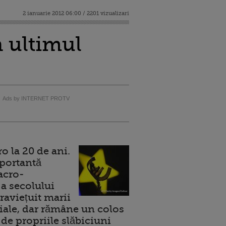
2 ianuarie 2012 06:00 / 2201 vizualizari
n ultimul
Ads by INTERNET PROTV
 la 20 de ani.
portantă
acro-
a secolului
raviețuit marii
ale, dar rămâne un colos
de propriile slăbiciuni