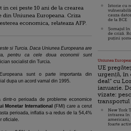
Istorie cu 
in cei peste 10 ani de la crearea
vulnerabilă
te din Uniunea Europeana. Criza
cauza dator
de la BCE
cresterea economica, relateaza AFP.
Șomajul în 
de criză. R
puțini șom
veste si Turcia. Daca Uniunea Europeana are
va, pentru ca cele doua economii sunt
Uniunea Europea
tician socialist din Turcia.
UE pregăte
urgență, în
uropeana sunt o parte importanta din
deal” cu Lo
cial dupa un acord vamal din 1995.
ianuarie. 
vizate: pesc
a dintr-o perioada de probleme economice
transportul 
ui Monetar International
(FMI) care a cerut
New York T
asta perioada, inflatia s-a redus de la 54,4%
intrarea în
 oficiale.
americani,
foarte acti