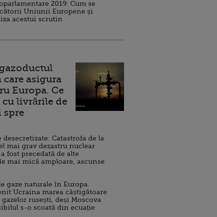
roparlamentare 2019: Cum se
cătorii Uniunii Europene și
iza acestui scrutin
 gazoductul
 care asigura
ru Europa. Ce
cu livrările de
i spre
esecretizate: Catastrofa de la
el mai grav dezastru nuclear
 a fost precedată de alte
de mai mică amploare, ascunse
e gaze naturale în Europa.
nit Ucraina marea câștigătoare
 gazelor rusești, deși Moscova
sibilul s-o scoată din ecuație