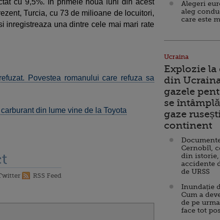
tat cu 9,5%. In primele noua luni din acest
Alegeri eu
aleg condu
ezent, Turcia, cu 73 de milioane de locuitori,
care este m
i inregistreaza una dintre cele mai mari rate
Ucraina
Explozie la
-a refuzat. Povestea romanului care refuza sa
din Ucraina
gazele pent
se întâmplă 
carburant din lume vine de la Toyota
gaze ruseșt
continent
Documente d
Cernobîl, c
t
din istorie,
accidente 
de URSS
Twitter
RSS Feed
Inundație d
Cum a deve
de pe urma
face tot po