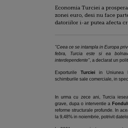
Economia Turciei a prosperat 
zonei euro, desi nu face par
datoriilor i-ar putea afecta 
"Ceea ce se intampla in Europa pri
febra, Turcia este si ea bolna
interdependente"
, a declarat un poli
Exporturile
Turciei
in Uniunea E
schimburile sale comerciale, in spe
In urma cu zece ani, Turcia iese
grave, dupa o interventie a
Fondul
reforme structurale profunde. In ace
la 9,48% in noiembrie, potrivit datelor