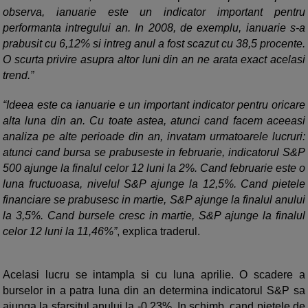
observa, ianuarie este un indicator important pentru
performanta intregului an. In 2008, de exemplu, ianuarie s-a
prabusit cu 6,12% si intreg anul a fost scazut cu 38,5 procente.
O scurta privire asupra altor luni din an ne arata exact acelasi
trend.”
“Ideea este ca ianuarie e un important indicator pentru oricare
alta luna din an. Cu toate astea, atunci cand facem aceeasi
analiza pe alte perioade din an, invatam urmatoarele lucruri:
atunci cand bursa se prabuseste in februarie, indicatorul S&P
500 ajunge la finalul celor 12 luni la 2%. Cand februarie este o
luna fructuoasa, nivelul S&P ajunge la 12,5%. Cand pietele
financiare se prabusesc in martie, S&P ajunge la finalul anului
la 3,5%. Cand bursele cresc in martie, S&P ajunge la finalul
celor 12 luni la 11,46%”
, explica traderul.
Acelasi lucru se intampla si cu luna aprilie. O scadere a
burselor in a patra luna din an determina indicatorul S&P sa
ajunga la sfarsitul anului la -0,23%. In schimb, cand pietele de