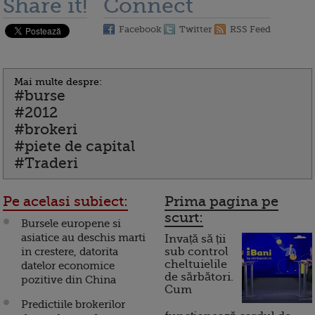
Share it!
Connect
Facebook
Twitter
RSS Feed
Mai multe despre:
#burse
#2012
#brokeri
#piete de capital
#Traderi
Pe acelasi subiect:
Prima pagina pe
scurt:
Bursele europene si
asiatice au deschis marti
Invață să ții
in crestere, datorita
sub control
cheltuielile
datelor economice
de sărbători.
pozitive din China
Cum
Predictiile brokerilor