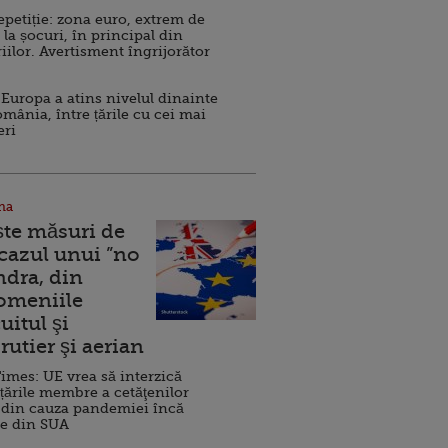
repetiție: zona euro, extrem de
 la șocuri, în principal din
iilor. Avertisment îngrijorător
Europa a atins nivelul dinainte
omânia, între țările cu cei mai
eri
na
ște măsuri de
 cazul unui ”no
ndra, din
Domeniile
uitul şi
rutier şi aerian
imes: UE vrea să interzică
 țările membre a cetăţenilor
 din cauza pandemiei încă
ve din SUA