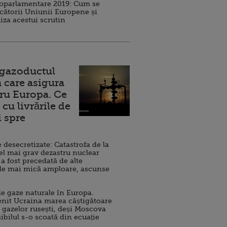
roparlamentare 2019: Cum se
cătorii Uniunii Europene și
iza acestui scrutin
 gazoductul
 care asigura
ru Europa. Ce
cu livrările de
i spre
esecretizate: Catastrofa de la
el mai grav dezastru nuclear
 a fost precedată de alte
de mai mică amploare, ascunse
e gaze naturale în Europa.
nit Ucraina marea câștigătoare
 gazelor rusești, deși Moscova
sibilul s-o scoată din ecuație