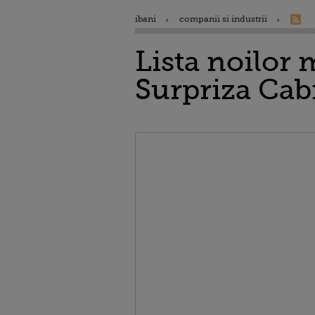
ibani
companii si industrii
Lista noilor m
Surpriza Cab