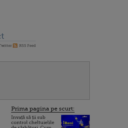
t
Twitter
RSS Feed
Prima pagina pe scurt:
Invață să ții sub
control cheltuielile
:
de sărbători. Cum