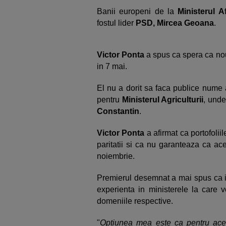
Banii europeni de la
Ministerul A
fostul lider
PSD, Mircea Geoana
.
Victor Ponta
a spus ca spera ca nou
in 7 mai.
El nu a dorit sa faca publice nume al
pentru
Ministerul Agriculturii
, unde
Constantin
.
Victor Ponta
a afirmat ca portofoliil
paritatii si ca nu garanteaza ca ac
noiembrie.
Premierul desemnat a mai spus ca isi
experienta in ministerele la care 
domeniile respective.
"
Optiunea mea este ca pentru aces