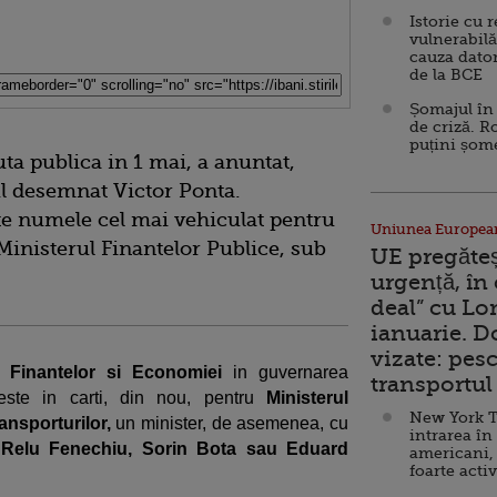
Istorie cu 
vulnerabilă
cauza dator
de la BCE
Șomajul în 
de criză. R
puțini șom
uta publica in 1 mai, a anuntat,
l desemnat Victor Ponta.
te numele cel mai vehiculat pentru
Uniunea Europea
 Ministerul Finantelor Publice, sub
UE pregăte
urgență, în
deal” cu Lo
ianuarie. 
vizate: pesc
al
Finantelor si Economiei
in guvernarea
transportul 
ste in carti, din nou, pentru
Ministerul
New York T
ansporturilor,
un minister, de asemenea, cu
intrarea în
e
Relu Fenechiu, Sorin Bota sau Eduard
americani,
foarte acti