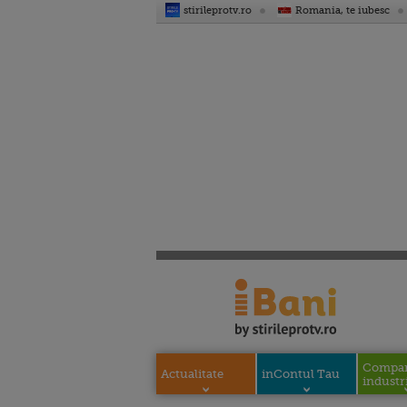
stirileprotv.ro
Romania, te iubesc
Compani
Actualitate
inContul Tau
industri