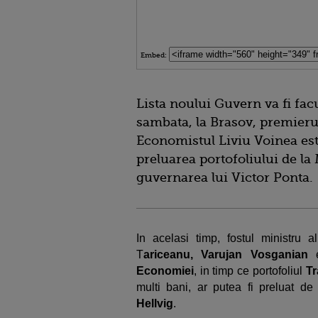
Embed:
Lista noului Guvern va fi fac
sambata, la Brasov, premieru
Economistul Liviu Voinea es
preluarea portofoliului de la
guvernarea lui Victor Ponta.
In acelasi timp, fostul ministru 
T
ariceanu, Varujan Vosganian
e
Economiei
, in timp ce portofoliul
Tr
multi bani, ar putea fi preluat d
Hellvig
.