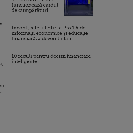
funcționează cardul
de cumpărături
e
Incont , site-ul Știrile Pro TV de
informații economice și educație
financiară, a devenit iBani
10 reguli pentru decizii financiare
inteligente
i,
rn
na