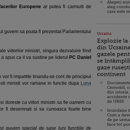
Alegeri eu
facerilor Europene
ar putea fi carmuiti de
aleg condu
care este m
l guvern sa poata fi prezentat Parlamentului
Ucraina
Explozie la
din Ucraina
e viitorilor ministri, singura dezvaluire fiind
gazele pent
 a spus ca il va sustine pe liderul
PC Daniel
se întâmplă 
gaze ruseșt
continent
e vor fi impartite tinandu-se cont de principiul
Documente d
esti ministi vor ramane in functie dupa
Luna
Cernobîl, c
din istorie,
accidente 
de URSS
 doreste ca viitori ministri sa fie oameni cu
vor fi desemnati si sa cunoasca foarte bine
Inundație d
Cum a deve
de pe urma
face tot po
t guvern special de sase luni functiile de