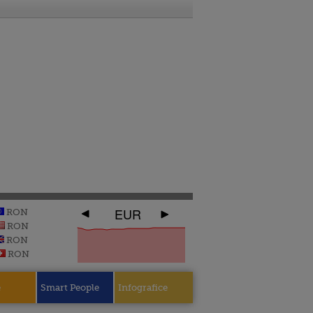
EUR
RON
RON
RON
RON
e
Smart People
Infografice