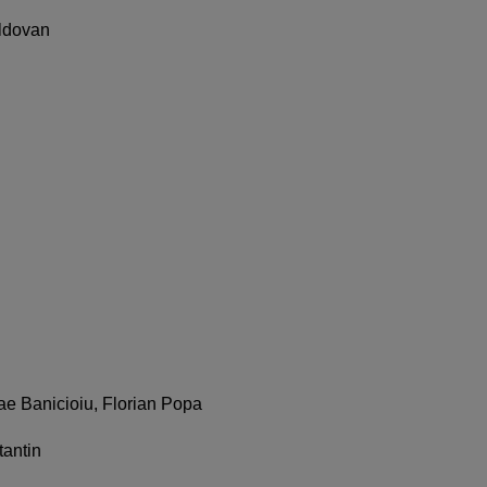
ldovan
ae Banicioiu, Florian Popa
tantin