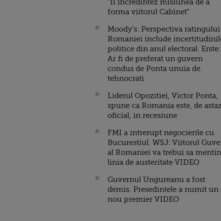
"Ii incredintez misiunea de a
forma viitorul Cabinet"
Moody’s: Perspectiva ratingului
Romaniei include incertitudinil
politice din anul electoral. Erste:
Ar fi de preferat un guvern
condus de Ponta unuia de
tehnocrati
Liderul Opozitiei, Victor Ponta,
spune ca Romania este, de astaz
oficial, in recesiune
FMI a intrerupt negocierile cu
Bucurestiul. WSJ: Viitorul Guve
al Romaniei va trebui sa menti
linia de austeritate VIDEO
Guvernul Ungureanu a fost
demis. Presedintele a numit un
nou premier VIDEO