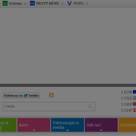
Vremea
PROTV NEWS
VOYO
1 EUR
1 USD
1 GBP
1 CHF
i si
Tehnologie si
Auto
Job-uri
Lifestyl
i
media