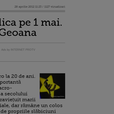
28 aprilie 2012 11:23 / 1127 vizualizari
lica pe 1 mai.
 Geoana
Ads by INTERNET PROTV
 la 20 de ani.
portantă
acro-
a secolului
raviețuit marii
ale, dar rămâne un colos
de propriile slăbiciuni