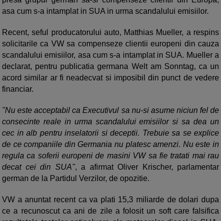
asa cum s-a intamplat in SUA in urma scandalului emisiilor.
Recent, seful producatorului auto, Matthias Mueller, a respins
solicitarile ca VW sa compenseze clientii europeni din cauza
scandalului emisiilor, asa cum s-a intamplat in SUA. Mueller a
declarat, pentru publicatia germana Welt am Sonntag, ca un
acord similar ar fi neadecvat si imposibil din punct de vedere
financiar.
"Nu este acceptabil ca Executivul sa nu-si asume niciun fel de
consecinte reale in urma scandalului emisiilor si sa dea un
cec in alb pentru inselatorii si deceptii. Trebuie sa se explice
de ce companiile din Germania nu platesc amenzi. Nu este in
regula ca soferii europeni de masini VW sa fie tratati mai rau
decat cei din SUA"
, a afirmat Oliver Krischer, parlamentar
german de la Partidul Verzilor, de opozitie.
VW a anuntat recent ca va plati 15,3 miliarde de dolari dupa
ce a recunoscut ca ani de zile a folosit un soft care falsifica