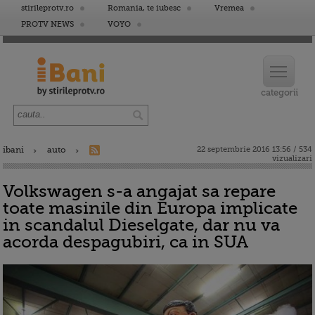
stirileprotv.ro
Romania, te iubesc
Vremea
PROTV NEWS
VOYO
ibani
auto
22 septembrie 2016 13:56 / 534
vizualizari
Volkswagen s-a angajat sa repare
toate masinile din Europa implicate
in scandalul Dieselgate, dar nu va
acorda despagubiri, ca in SUA