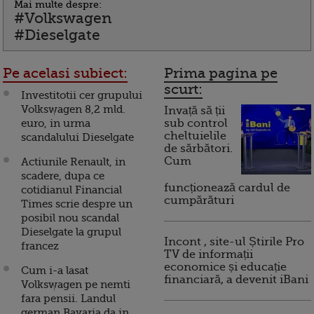
Mai multe despre:
#Volkswagen
#Dieselgate
Pe acelasi subiect:
Prima pagina pe
scurt:
Investitotii cer grupului
Volkswagen 8,2 mld.
Invață să ții
euro, in urma
sub control
cheltuielile
scandalului Dieselgate
de sărbători.
Cum
Actiunile Renault, in
scadere, dupa ce
funcționează cardul de
cotidianul Financial
cumpărături
Times scrie despre un
posibil nou scandal
Dieselgate la grupul
Incont , site-ul Știrile Pro
francez
TV de informații
economice și educație
Cum i-a lasat
financiară, a devenit iBani
Volkswagen pe nemti
fara pensii. Landul
german Bavaria da in