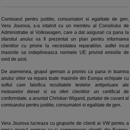
Comisarul pentru justitie, consumatori si egalitate de gen,
Vera Jourova, s-a intalnit cu un membru al Consiliului de
Administratie al Volkswagen, care a dat asigurari ca pana la
sfarsitul anului va fi prezentat un plan pentru informarea
clientilor cu privire la necesitatea reparatiilor, astfel incat
masinile sa indeplineasca normele UE privind emisiile de
oxid de azot.
De asemenea, grupul german a promis ca pana in toamna
anului viitor va repara toate masinile din Europa echipate cu
softul care falsifica rezultatele testelor antipoluare ale
motoarelor diesel si va oferi clientilor un certificat de
conformitate, a anuntat Christian Wigand, purtator de cuvant al
comisarului pentru justitie, consumatori si egalitate de gen.
Vera Jourova lucreaza cu grupurile de clienti ai VW pentru a
presa grupul german sa-si compenseze clientii din Europa,