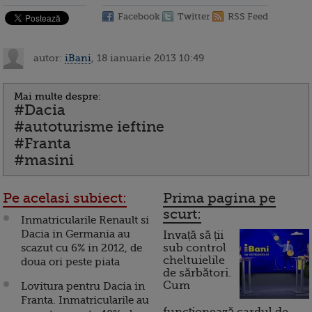
Facebook
Twitter
RSS Feed
autor:
iBani
, 18 ianuarie 2013 10:49
Mai multe despre:
#Dacia
#autoturisme ieftine
#Franta
#masini
Pe acelasi subiect:
Prima pagina pe
scurt:
Inmatricularile Renault si
Dacia in Germania au
Invață să ții
scazut cu 6% in 2012, de
sub control
cheltuielile
doua ori peste piata
de sărbători.
Cum
Lovitura pentru Dacia in
Franta. Inmatricularile au