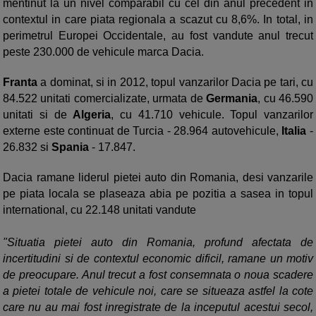
mentinut la un nivel comparabil cu cel din anul precedent in
contextul in care piata regionala a scazut cu 8,6%. In total, in
perimetrul Europei Occidentale, au fost vandute anul trecut
peste 230.000 de vehicule marca Dacia.
Franta
a dominat, si in 2012, topul vanzarilor Dacia pe tari, cu
84.522 unitati comercializate, urmata de
Germania
, cu 46.590
unitati si de
Algeria
, cu 41.710 vehicule. Topul vanzarilor
externe este continuat de Turcia - 28.964 autovehicule,
Italia
-
26.832 si
Spania
- 17.847.
Dacia ramane liderul pietei auto din Romania, desi vanzarile
pe piata locala se plaseaza abia pe pozitia a sasea in topul
international, cu 22.148 unitati vandute
"Situatia pietei auto din Romania, profund afectata de
incertitudini si de contextul economic dificil, ramane un motiv
de preocupare. Anul trecut a fost consemnata o noua scadere
a pietei totale de vehicule noi, care se situeaza astfel la cote
care nu au mai fost inregistrate de la inceputul acestui secol,