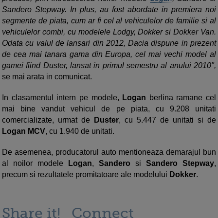
Sandero Stepway. In plus, au fost abordate in premiera noi
segmente de piata, cum ar fi cel al vehiculelor de familie si al
vehiculelor combi, cu modelele Lodgy, Dokker si Dokker Van.
Odata cu valul de lansari din 2012, Dacia dispune in prezent
de cea mai tanara gama din Europa, cel mai vechi model al
gamei fiind Duster, lansat in primul semestru al anului 2010",
se mai arata in comunicat.
In clasamentul intern pe modele,
Logan
berlina ramane cel
mai bine vandut vehicul de pe piata, cu 9.208 unitati
comercializate, urmat de
Duster
, cu 5.447 de unitati si de
Logan MCV
, cu 1.940 de unitati.
De asemenea, producatorul auto mentioneaza demarajul bun
al noilor modele
Logan
,
Sandero
si
Sandero Stepway
,
precum si rezultatele promitatoare ale modelului
Dokker
.
Share it!
Connect