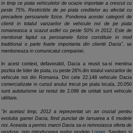
in timp ce piata vehiculelor de ocazie importate a crescut cu
peste 75%. Restrictiile de pe piata creditelor au afectat cu
precadere persoanele fizice. Ponderea acestei categorii de
clienti in totalul vanzarilor de vehicule noi de pe piata
romaneasca a scazut astfel cu peste 50% in 2012. Este de
mentionat faptul ca persoanele fizice constituie in mod
traditional o parte foarte importanta din clientii Dacia"
, se
mentioneaza in comunicatul companiei.
In acest context, defavorabil, Dacia a reusit sa-si mentina
pozitia de lider de piata, cu peste 26% din totalul vanzarilor de
vehicule noi din Romania. Din cele 22.148 vehicule Dacia
comercializate in cursul anului trecut pe piata locala, 20.050
sunt autoturisme iar restul de 2.098 de unitati sunt vehicule
utilitare.
"In acelasi timp, 2012 a reprezentat un an crucial pentru
evolutia gamei Dacia, fiind punctat de lansarea a 6 modele
noi. Aceasta a permis marcii Dacia sa-si reinnoiasca oferta de
produse, prin introducerea noilor modele
Logan
, Sandero si