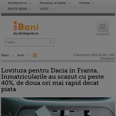
stirileprotv.ro
Romania, te iubesc
Vremea
PROTV NEWS
VOYO
ibani
auto
3 decembrie 2012 20:00 / 2191
vizualizari
Lovitura pentru Dacia in Franta.
Inmatricularile au scazut cu peste
40%, de doua ori mai rapid decat
piata