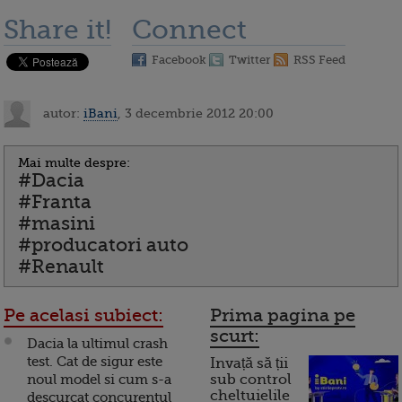
Share it!
Connect
Facebook
Twitter
RSS Feed
autor:
iBani
, 3 decembrie 2012 20:00
Mai multe despre:
#Dacia
#Franta
#masini
#producatori auto
#Renault
Pe acelasi subiect:
Prima pagina pe
scurt:
Dacia la ultimul crash
test. Cat de sigur este
Invață să ții
noul model si cum s-a
sub control
cheltuielile
descurcat concurentul