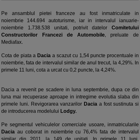
Pe ansamblul pietei franceze au fost inmatriculate in
noiembrie 144.694 autoturisme, iar in intervalul ianuarie-
noiembrie 1.738.538 unitati, potrivit datelor
Comitetului
Constructorilor Francezi de Automobile
, preluate de
Mediafax.
Cota de piata a
Dacia
a scazut cu 1,54 puncte procentuale in
noiembrie, fata de intervalul similar de anul trecut, la 4,29%. In
primele 11 luni, cota a urcat cu 0,2 puncte, la 4,24%.
Dacia a revenit pe scadere in luna septembrie, dupa ce din
luna mai recuperase aproape in intregime evolutia slaba din
primele luni. Revigorarea vanzarilor
Dacia
a fost sustinuta si
de introducerea modelului
Lodgy.
Pe segmentul vehiculelor comerciale usoare, inmatricularile
Dacia
au coborat in noiembrie cu 76,4% fata de intervalul
similar din 2011, la 149 de unitati. In primele 11 luni,