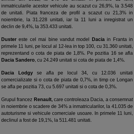
inmatricularile acestor vehicule au scazut cu 26,9%, la 3.548
de unitati. Piata franceza de profil a scazut cu 21,3% in
noiembrie, la 31.228 unitati, iar la 11 luni a inregistrat un
declin de 9,4%, la 353.433 unitati.
Duster
este cel mai bine vandut model
Dacia
in Franta in
primele 11 luni, pe locul al 12-lea in top 100, cu 31.360 unitati,
reprezentand o cota de piata de 1,8%. Pe pozitia 16 se afla
Dacia Sandero
, cu 24.249 unitati si cota de piata de 1,4%.
Dacia Lodgy
se afla pe locul 34, cu 12.036 unitati
comercializate si o cota de piata de 0,7%, in timp ce Longan
se afla pe pozitia 73, cu 5.697 unitati si o cota de 0,3%.
Grupul francez
Renault,
care controleaza Dacia, a consemnat
in noiembrie o scadere de 34% a inmatricularilor, la 41.035 de
autoturisme si vehicule comerciale usoare. In primele 11 luni,
declinul a fost de 19,1%, la 511.481 unitati.